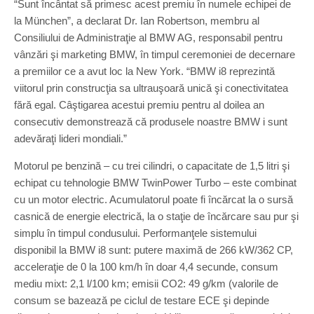
“Sunt încântat să primesc acest premiu în numele echipei de
la München”, a declarat Dr. Ian Robertson, membru al
Consiliului de Administraţie al BMW AG, responsabil pentru
vânzări şi marketing BMW, în timpul ceremoniei de decernare
a premiilor ce a avut loc la New York. “BMW i8 reprezintă
viitorul prin construcţia sa ultrauşoară unică şi conectivitatea
fără egal. Câştigarea acestui premiu pentru al doilea an
consecutiv demonstrează că produsele noastre BMW i sunt
adevăraţi lideri mondiali.”
Motorul pe benzină – cu trei cilindri, o capacitate de 1,5 litri şi
echipat cu tehnologie BMW TwinPower Turbo – este combinat
cu un motor electric. Acumulatorul poate fi încărcat la o sursă
casnică de energie electrică, la o staţie de încărcare sau pur şi
simplu în timpul condusului. Performanţele sistemului
disponibil la BMW i8 sunt: putere maximă de 266 kW/362 CP,
acceleraţie de 0 la 100 km/h în doar 4,4 secunde, consum
mediu mixt: 2,1 l/100 km; emisii CO2: 49 g/km (valorile de
consum se bazează pe ciclul de testare ECE şi depinde