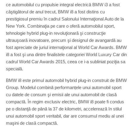
ce automobilul cu propulsie integral electrică BMW i3 a fost
câştigătorul de anul trecut, BMW i8 a fost distins cu
prestigiosul premiu în cadrul Salonului Internaţional Auto de la
New York. Combinaţia pe care o oferă automobilul sport,
tehnologie hybrid plug-in revoluţionară şi construcţie
ultrauşoară inovatoare, precum şi designul de avangardă au
fost apreciate de juriul internaţional al World Car Awards. BMW
i8 a fost şi una dintre finalistele categoriei World Luxury Car din
cadrul World Car Awards 2015, ceea ce i-a subliniat poziţia sa
specială.
BMW i8 este primul automobil hybrid plug-in construit de BMW
Group. Modelul combină performanțele unui automobil sport
cu datele de consum şi emisii ale unui automobil de clasă
compactă. În regim exclusiv electric, BMW i8 poate fi condus
pe o distanţă de până la 37 de kilometri, accelerează în stilul
unui automobil sport veritabil, dar are consumul mediu al unei
maşini de clasă compactă.