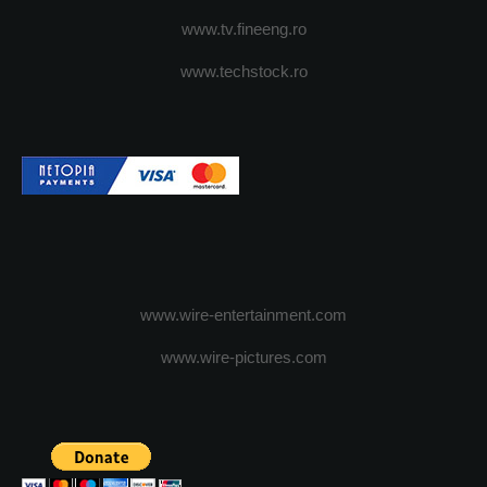
www.tv.fineeng.ro
www.techstock.ro
www.wire-entertainment.com
www.wire-pictures.com