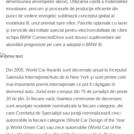
dimensiunea anvelopelor alese). Utilizarea vastă a materialelor
inovatoare, precum şi procesele de producţie eficiente din
punct de vedere energetic subliniază conceptul global al
modelului i8, unul orientat spre viitor. Farurile opţionale cu laser
şi serviciile dezvoltate special pentru electromobilitate de către
echipa BMW ConnectedDrive sunt dovezi suplimentare ale
abordării progresiste pe care a adoptat-o BMW i8.
Din 2005, World Car Awards sunt decernate anual la începutul
Salonului Internaţional Auto de la New York şi sunt printre cele
mai importante premii internaţionale ce pot fi câştigate în
domeniul auto. Juriul este compus din 75 de jurnalişti din peste
20 de ţări. În fiecare vară, înaintea ceremoniei de decernare,
sunt anunţate modelele nominalizate la fiecare categorie, din
care Comitetul de Specialişti sau juraţii nominalizează cinci
automobile la fiecare categorie (World Car Design of the Year
şi World Green Car) sau zece automobile (World Car of the