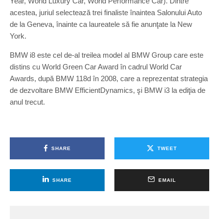
Year, World Luxury Car, World Performance Car). Dintre
acestea, juriul selectează trei finaliste înaintea Salonului Auto
de la Geneva, înainte ca laureatele să fie anunţate la New
York.
BMW i8 este cel de-al treilea model al BMW Group care este
distins cu World Green Car Award în cadrul World Car
Awards, după BMW 118d în 2008, care a reprezentat strategia
de dezvoltare BMW EfficientDynamics, şi BMW i3 la ediţia de
anul trecut.
SHARE
TWEET
SHARE
EMAIL