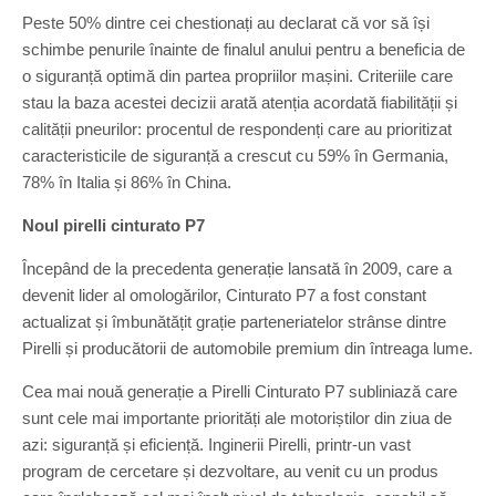
Peste 50% dintre cei chestionați au declarat că vor să își
schimbe penurile înainte de finalul anului pentru a beneficia de
o siguranță optimă din partea propriilor mașini. Criteriile care
stau la baza acestei decizii arată atenția acordată fiabilității și
calității pneurilor: procentul de respondenți care au prioritizat
caracteristicile de siguranță a crescut cu 59% în Germania,
78% în Italia și 86% în China.
Noul pirelli cinturato P7
Începând de la precedenta generație lansată în 2009, care a
devenit lider al omologărilor, Cinturato P7 a fost constant
actualizat și îmbunătățit grație parteneriatelor strânse dintre
Pirelli și producătorii de automobile premium din întreaga lume.
Cea mai nouă generație a Pirelli Cinturato P7 subliniază care
sunt cele mai importante priorități ale motoriștilor din ziua de
azi: siguranță și eficiență. Inginerii Pirelli, printr-un vast
program de cercetare și dezvoltare, au venit cu un produs