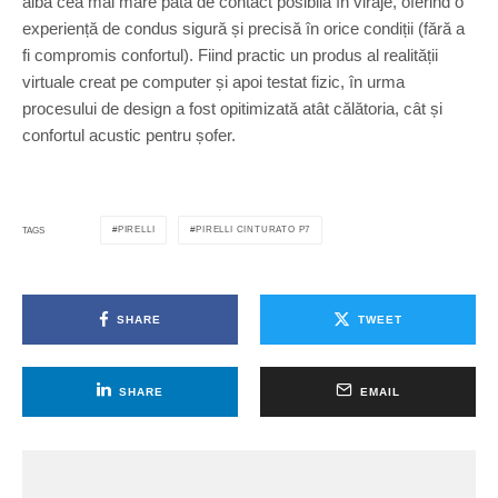
aibă cea mai mare pată de contact posibilă în viraje, oferind o
experiență de condus sigură și precisă în orice condiții (fără a
fi compromis confortul). Fiind practic un produs al realității
virtuale creat pe computer și apoi testat fizic, în urma
procesului de design a fost opitimizată atât călătoria, cât și
confortul acustic pentru șofer.
PIRELLI
PIRELLI CINTURATO P7
TAGS
SHARE
TWEET
SHARE
EMAIL