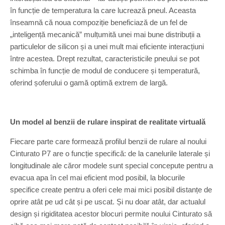
în funcție de temperatura la care lucrează pneul. Aceasta
înseamnă că noua compoziție beneficiază de un fel de
„inteligență mecanică” mulțumită unei mai bune distribuții a
particulelor de silicon și a unei mult mai eficiente interacțiuni
între acestea. Drept rezultat, caracteristicile pneului se pot
schimba în funcție de modul de conducere și temperatură,
oferind șoferului o gamă optimă extrem de largă.
Un model al benzii de rulare inspirat de realitate virtuală
Fiecare parte care formează profilul benzii de rulare al noului
Cinturato P7 are o funcție specifică: de la canelurile laterale și
longitudinale ale căror modele sunt special concepute pentru a
evacua apa în cel mai eficient mod posibil, la blocurile
specifice create pentru a oferi cele mai mici posibil distanțe de
oprire atât pe ud cât și pe uscat. Și nu doar atât, dar actualul
design și rigiditatea acestor blocuri permite noului Cinturato să