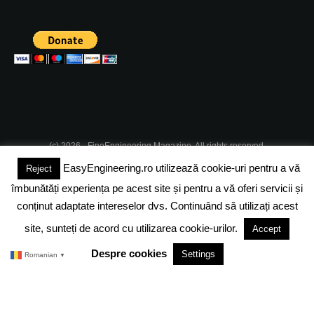
(c) 2026 - FineEngineering Magazine. All rights reserved.
EasyEngineering.ro utilizează cookie-uri pentru a vă
Reject
DESPRE NOI
ABONAMENT
ADVERTISING
JOBS
îmbunătăți experiența pe acest site și pentru a vă oferi servicii și
DESPRE COOKIES
POLITICA DE CONFIDENTIALITATE
conținut adaptate intereselor dvs. Continuând să utilizați acest
site, sunteți de acord cu utilizarea cookie-urilor.
Accept
TERMENI SI CONDITII
Despre cookies
Settings
Romanian
▼