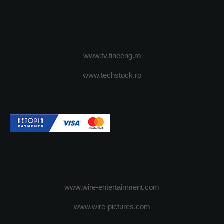
www.tv.fineeng.ro
www.techstock.ro
www.wire-entertainment.com
www.wire-pictures.com