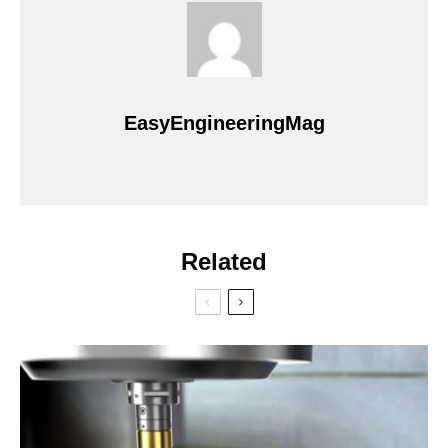
EasyEngineeringMag
Related