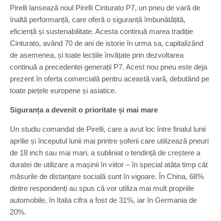
Pirelli lansează noul Pirelli Cinturato P7, un pneu de vară de
înaltă performanță, care oferă o siguranță îmbunătățită,
eficiență și sustenabilitate. Acesta continuă marea tradiție
Cinturato, având 70 de ani de istorie în urma sa, capitalizând
de asemenea, și toate lecțiile învățate prin dezvoltarea
continuă a precedentei generații P7. Acest nou pneu este deja
prezent în oferta comercială pentru această vară, debutând pe
toate piețele europene și asiatice.
Siguranța a devenit o prioritate și mai mare
Un studiu comandat de Pirelli, care a avut loc între finalul lunii
aprilie și începutul lunii mai printre șoferii care utilizează pneuri
de 18 inch sau mai mari, a subliniat o tendință de creștere a
duratei de utilizare a mașinii în viitor – în special atâta timp cât
măsurile de distanțare socială sunt în vigoare. În China, 68%
dintre respondenți au spus că vor utiliza mai mult propriile
automobile, în Italia cifra a fost de 31%, iar în Germania de
20%.