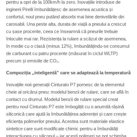
pentru a opri de la 100km/h la zero. Inovațiile introduse de
inginerii Pirelli îmbunătățesc de asemenea acustica și
confortul, noul pneu putând absorbi mai bine denivelările din
carosabil. Una peste alta, durata de viață a pneului a crescut
cu șase procente, ceea ce înseamnă că pneurile trebuie
înlocuite mai rar. Rezistența la rulare a scăzut de asemenea,
în medie cu o clasă (minus 12%), îmbunătățindu-se consumul
de carburant cu patru procente (măsurat în ciclul WLTP)
precum și emisiile de CO₂.
Compoziția „inteligentă” care se adaptează la temperatură
Inovațiile noii generații Cinturato P7 pornesc de la elementul
cheie al oricărui pneu: modelul benzii de rulare, care se află în
contact cu drumul. Modelul benzii de rulare special creat
pentru noul Cinturato P7 este îmbogățit cu o anumită rășină
siliconică care ajută la îmbunătățirea aderenței și care crește
eficiența polimerilor pneului. Acestea sunt materiale elastice
sintetice care sunt modificate chimic pentru a îmbunătăți
interacțiunea cu siliconul – iar acești polimeri se pot schimba