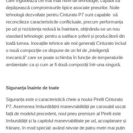
care înglobează cel mai înalt nivel de tehnologie, capabil să
depășească compromisurile tipice asociate pneurilor. Noile
tehnologii dezvoltate pentru Cinturato P7 sunt capabile să
reconcilieze caracteristicile conflictuale, precum performanța
pe ud și rezistența redusă la înaintare, obținându-se un nou
standard tehnologic pentru a satiface șoferii și producătorii din
toată lumea. Inovațiile tehnice ale noii generații Cinturato includ
o nouă compoziție ce dispune de un fel de „inteligență
mecanică” care se poate schimba în funcție de temperaturile
ambientale: ca și cum ar fi două compoziții într-una singură.
Siguranța înainte de toate
Siguranța este o caracteristică cheie a noului Pirelli Cinturato
P7. Asemenea îmbunătățirii manevrabilității pe carosabil uscat
față de modelul precedent, noul pneu premium al Pirelli este
îmbunătățit și la capitolul manevrabilitate pe ud, acvaplanare și
frânare, în mod special: având nevoie de patru metri mai puțin