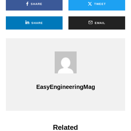
SHARE
TWEET
SHARE
EMAIL
EasyEngineeringMag
Related