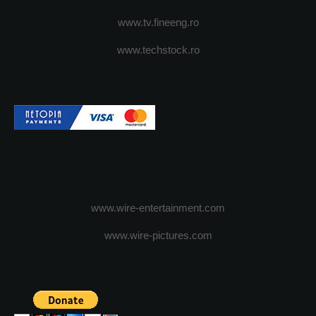
www.tv.fineeng.ro
www.techstock.ro
www.wire-entertainment.com
www.wire-pictures.com