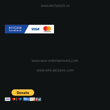
www.techstock.ro
www.wire-entertainment.com
www.wire-pictures.com