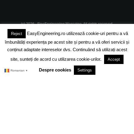
(c) 2026 - FineEngineering Magazine. All rights reserved.
EasyEngineering.ro utilizează cookie-uri pentru a vă
Reject
DESPRE NOI
ABONAMENT
ADVERTISING
JOBS
îmbunătăți experiența pe acest site și pentru a vă oferi servicii și
DESPRE COOKIES
POLITICA DE CONFIDENTIALITATE
conținut adaptate intereselor dvs. Continuând să utilizați acest
site, sunteți de acord cu utilizarea cookie-urilor.
Accept
TERMENI SI CONDITII
Despre cookies
Settings
Romanian
▼