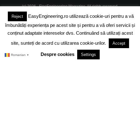
(c) 2026 - FineEngineering Magazine. All rights reserved.
EasyEngineering.ro utilizează cookie-uri pentru a vă
Reject
DESPRE NOI
ABONAMENT
ADVERTISING
JOBS
îmbunătăți experiența pe acest site și pentru a vă oferi servicii și
DESPRE COOKIES
POLITICA DE CONFIDENTIALITATE
conținut adaptate intereselor dvs. Continuând să utilizați acest
site, sunteți de acord cu utilizarea cookie-urilor.
Accept
TERMENI SI CONDITII
Despre cookies
Settings
Romanian
▼