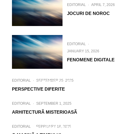
EDITORIAL
·
APRIL 7, 2026
JOCURI DE NOROC
EDITORIAL
·
JANUARY 15, 2026
FENOMENE DIGITALE
EDITORIAL
·
NOVEMBER 5, 2025
EDITORIAL
·
SEPTEMBER 25, 2025
FANTEZII SI TEHNOLOGII
PERSPECTIVE DIFERITE
EDITORIAL
·
SEPTEMBER 1, 2025
ARHITECTURÃ MISTERIOASÃ
EDITORIAL
·
MAY 30, 2025
EDITORIAL
·
FEBRUARY 18, 2025
MONSTRI SI TEHNOLOGIE