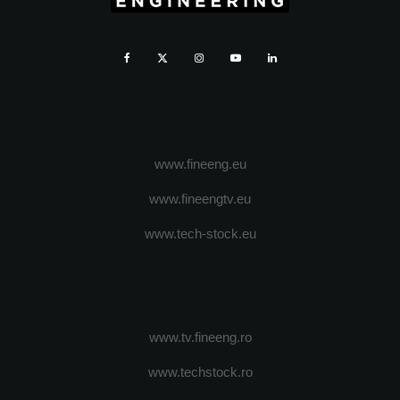
www.fineeng.eu
www.fineengtv.eu
www.tech-stock.eu
www.tv.fineeng.ro
www.techstock.ro