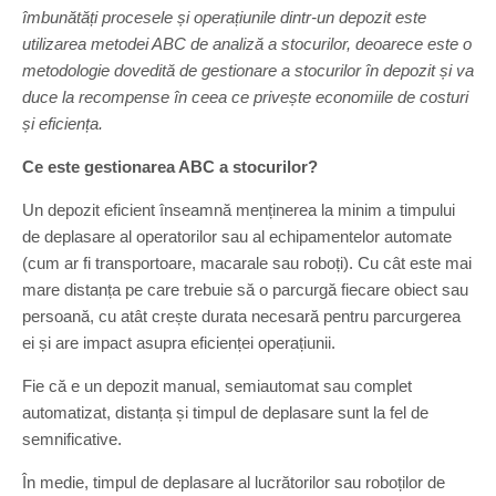
îmbunătăți procesele și operațiunile dintr-un depozit este
utilizarea metodei ABC de analiză a stocurilor, deoarece este o
metodologie dovedită de gestionare a stocurilor în depozit și va
duce la recompense în ceea ce privește economiile de costuri
și eficiența.
Ce este gestionarea ABC a stocurilor?
Un depozit eficient înseamnă menținerea la minim a timpului
de deplasare al operatorilor sau al echipamentelor automate
(cum ar fi transportoare, macarale sau roboți). Cu cât este mai
mare distanța pe care trebuie să o parcurgă fiecare obiect sau
persoană, cu atât crește durata necesară pentru parcurgerea
ei și are impact asupra eficienței operațiunii.
Fie că e un depozit manual, semiautomat sau complet
automatizat, distanța și timpul de deplasare sunt la fel de
semnificative.
În medie, timpul de deplasare al lucrătorilor sau roboților de