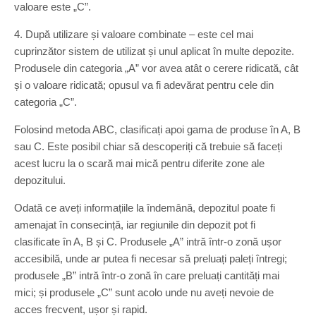
valoare este „C”.
4. După utilizare și valoare combinate – este cel mai
cuprinzător sistem de utilizat și unul aplicat în multe depozite.
Produsele din categoria „A” vor avea atât o cerere ridicată, cât
și o valoare ridicată; opusul va fi adevărat pentru cele din
categoria „C”.
Folosind metoda ABC, clasificați apoi gama de produse în A, B
sau C. Este posibil chiar să descoperiți că trebuie să faceți
acest lucru la o scară mai mică pentru diferite zone ale
depozitului.
Odată ce aveți informațiile la îndemână, depozitul poate fi
amenajat în consecință, iar regiunile din depozit pot fi
clasificate în A, B și C. Produsele „A” intră într-o zonă ușor
accesibilă, unde ar putea fi necesar să preluați paleți întregi;
produsele „B” intră într-o zonă în care preluați cantități mai
mici; și produsele „C” sunt acolo unde nu aveți nevoie de
acces frecvent, ușor și rapid.