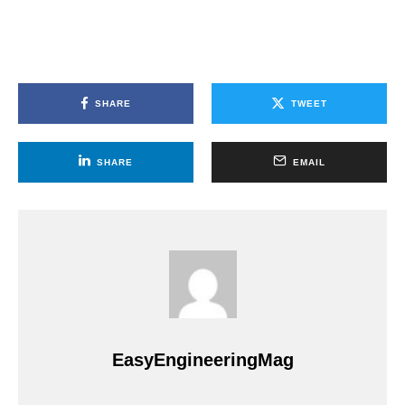
SHARE
TWEET
SHARE
EMAIL
EasyEngineeringMag