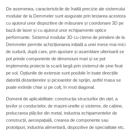
De asemenea, caracteristicile de înaltă precizie ale sistemului
modular de la Demmeler sunt asigurate prin testarea acestora
cu ajutorul unor dispozitive de măsurare și coordonare 3D pe
bază de laser și cu ajutorul unor echipamente optice
performante. Sistemul modular 3D cu cleme de prindere de la
Demmeler permite achiziționarea inițială a unei mese mai mici
de sudură, după care, prin ajustare și asamblare ulterioară se
pot prinde componente de dimensiuni mari și se pot
implementa proiecte la scară largă prin sistemul de șine fixat
pe sol. Opțiunile de extensie sunt posibile în toate direcțiile
datorită distanțierelor și picioarelor de sprijin, astfel masa se
poate extinde chiar și pe colț, în mod diagonal.
Domenii de aplicabilitate: construcția structurilor din oțel, a
țevilor și conductelor, de mașini-unelte și sisteme, de cabine,
prelucrarea plăcilor din metal, industria echipamentelor de
construcții, aerospațială, crearea de componente sau
prototipuri, industria alimentară, dispozitive de specialitate etc.