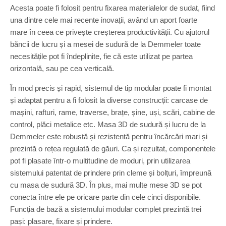
Acesta poate fi folosit pentru fixarea materialelor de sudat, fiind
una dintre cele mai recente inovații, având un aport foarte
mare în ceea ce privește creșterea productivității. Cu ajutorul
băncii de lucru și a mesei de sudură de la Demmeler toate
necesitățile pot fi îndeplinite, fie că este utilizat pe partea
orizontală, sau pe cea verticală.
În mod precis și rapid, sistemul de tip modular poate fi montat
și adaptat pentru a fi folosit la diverse construcții: carcase de
mașini, rafturi, rame, traverse, brațe, șine, uși, scări, cabine de
control, plăci metalice etc. Masa 3D de sudură și lucru de la
Demmeler este robustă și rezistentă pentru încărcări mari și
prezintă o rețea regulată de găuri. Ca și rezultat, componentele
pot fi plasate într-o multitudine de moduri, prin utilizarea
sistemului patentat de prindere prin cleme și bolțuri, împreună
cu masa de sudură 3D. În plus, mai multe mese 3D se pot
conecta între ele pe oricare parte din cele cinci disponibile.
Funcția de bază a sistemului modular complet prezintă trei
pași: plasare, fixare și prindere.