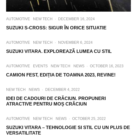
AUTOMOTIVE
NEW TECH
·
DECEMBER 16, 2024
SUZUKI S-CROSS: SIGUR ÎN ORICE SITUATIE
AUTOMOTIVE
NEW TECH
·
NOVEMBER 6, 2024
SUZUKI VITARA. EXPLOREAZÃ LUMEA CU STIL
AUTOMOTIVE
EVENTS
NEW TECH
NEWS
·
OCTOBER 16, 2023
CAMION FEST, EDIȚIA DE TOAMNA 2023, REVINE!
NEW TECH
NEWS
·
DECEMBER 4, 2022
IDEI DE CADOURI DE CRĂCIUN. PROPUNERI
ATRACTIVE PENTRU MOȘ CRĂCIUN
AUTOMOTIVE
NEW TECH
NEWS
·
OCTOBER 25, 2022
SUZUKI VITARA – TEHNOLOGIE SI STIL CU UN PLUS DE
VERSATILITATE