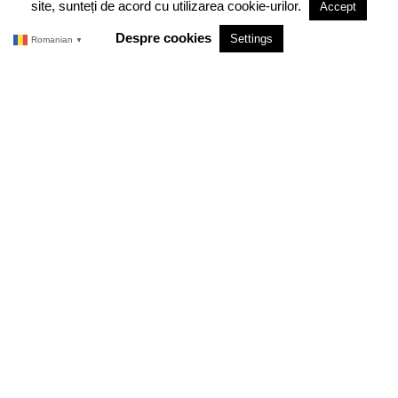
site, sunteți de acord cu utilizarea cookie-urilor.
Accept
TERMENI SI CONDITII
Despre cookies
Settings
Romanian
▼