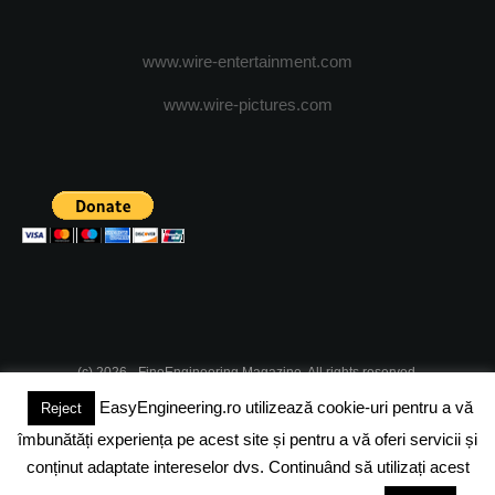
www.wire-entertainment.com
www.wire-pictures.com
(c) 2026 - FineEngineering Magazine. All rights reserved.
EasyEngineering.ro utilizează cookie-uri pentru a vă
Reject
DESPRE NOI
ABONAMENT
ADVERTISING
JOBS
îmbunătăți experiența pe acest site și pentru a vă oferi servicii și
DESPRE COOKIES
POLITICA DE CONFIDENTIALITATE
conținut adaptate intereselor dvs. Continuând să utilizați acest