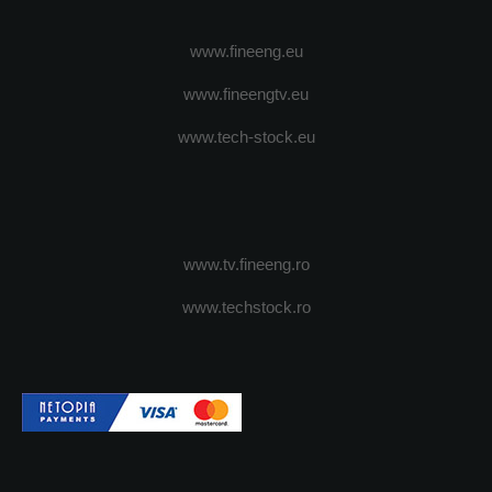
www.fineeng.eu
www.fineengtv.eu
www.tech-stock.eu
www.tv.fineeng.ro
www.techstock.ro