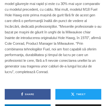
model găureşte mai rapid și este cu 30% mai uşor comparativ
cu modelul precedent, cu cablu. Mai mult, modelul M18 Fuel
Hole Hawg este prima mașină de gurit fără fir de acest gen
care oferă o performanţă înaltă din punct de vedere al
încărcării, dedicată profesioniştilor. “Meseriile profesionale s-au
bazat pe maşini de găurit în unghi de la Milwaukee chiar
înainte de introducerea originalului Hole Hawg, în 1970”, afirmă
Cole Conrad, Product Manager la Milwaukee. “Prin
combinarea tehnologiilor Fuel, noi am fost capabili să oferim
performanţa, durabilitatea şi timpul de lucru pe care un
profesionist le cere, fără a fi nevoie conectarea uneltei la un
generator sau tragerea unor cabluri de-a lungul locului de
lucru”, completează Conrad.
SHARE
TWEET