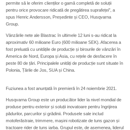
permite să le oferim clienților o gamă completă de soluții
pentru orice provocare ridicată de pregătirea suprafeței”, a
spus Henric Andersson, Președinte și CEO, Husqvarna
Group.
Vânzările nete ale Blastrac în ultimele 12 luni s-au ridicat la
aproximativ 60 milioane Euro (600 milioane SEK). Afacerea a
fost preluată cu unitățile de producție și birourile de vânzări în
America de Nord, Europa și Asia, cu rețele de desfacere în
peste 80 de țări. Principalele unități de producție sunt situate în
Polonia, Țările de Jos, SUA și China.
Fuziunea a fost anunțată în premieră în 24 noiembrie 2021.
Husqvarna Group este un producător lider la nivel mondial de
produse pentru exterior și soluții inovatoare pentru îngrijirea
pădurilor, parcurilor și grădinii. Produsele sale includ
motoferăstraie, trimmere, mașini robotizate de tuns gazon și
tractoare rider de tuns iarba. Grupul este, de asemenea, liderul