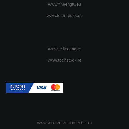
www.fineengtv.eu
www.tech-stock.eu
www.tv.fineeng.ro
www.techstock.ro
www.wire-entertainment.com