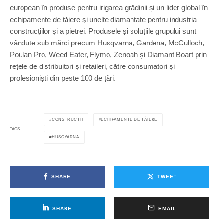
european în produse pentru irigarea grădinii și un lider global în
echipamente de tăiere și unelte diamantate pentru industria
construcțiilor și a pietrei. Produsele și soluțiile grupului sunt
vândute sub mărci precum Husqvarna, Gardena, McCulloch,
Poulan Pro, Weed Eater, Flymo, Zenoah și Diamant Boart prin
rețele de distribuitori și retaileri, către consumatori și
profesioniști din peste 100 de țări.
CONSTRUCTII
ECHIPAMENTE DE TĂIERE
TAGS
HUSQVARNA
SHARE
TWEET
SHARE
EMAIL