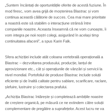
„Suntem încântați de oportunitățile oferite de acestă fuziune. În
mod firesc, vom avea grijă de moștenirea Blastrac și vom
continua această călătorie de succes. Cea mai mare prioritate
a noastră este să stabilim o interacțiune strânsă între
companiile noastre. Aceasta înseamnă că ne vom cunoaște, îi
vom integra pe noii noștri colegi, asigurând în același timp
continuitatea afacerii”, a spus Karin Falk.
Sfera achiziției include atât coloana vertebrală operațională a
Blastrac – dezvoltarea produsului, producție, lanțul de
aprovizionare etc., cât și operațiunile de vânzări și servicii la
nivel mondial. Portofoliul de produse Blastrac include soluții
eficiente și de înaltă calitate pentru sablare, scarificare, raclare,
șlefuire, lustruire și colectarea prafului.
„Achiziția Blastrac întărește și completează ambițiile noastre
de creștere organică, pe măsură ce ne extindem către soluții
complementare de pregătire a suprafețelor. Acest lucru ne va