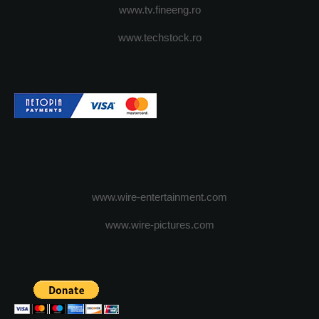
www.tv.fineeng.ro
www.techstock.ro
www.wire-entertainment.com
www.wire-pictures.com