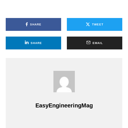
SHARE
TWEET
SHARE
EMAIL
EasyEngineeringMag