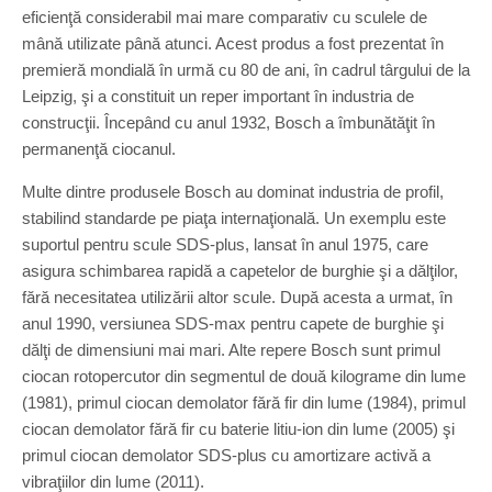
eficienţă considerabil mai mare comparativ cu sculele de
mână utilizate până atunci. Acest produs a fost prezentat în
premieră mondială în urmă cu 80 de ani, în cadrul târgului de la
Leipzig, şi a constituit un reper important în industria de
construcţii. Începând cu anul 1932, Bosch a îmbunătăţit în
permanenţă ciocanul.
Multe dintre produsele Bosch au dominat industria de profil,
stabilind standarde pe piaţa internaţională. Un exemplu este
suportul pentru scule SDS-plus, lansat în anul 1975, care
asigura schimbarea rapidă a capetelor de burghie şi a dălţilor,
fără necesitatea utilizării altor scule. După acesta a urmat, în
anul 1990, versiunea SDS-max pentru capete de burghie şi
dălţi de dimensiuni mai mari. Alte repere Bosch sunt primul
ciocan rotopercutor din segmentul de două kilograme din lume
(1981), primul ciocan demolator fără fir din lume (1984), primul
ciocan demolator fără fir cu baterie litiu-ion din lume (2005) şi
primul ciocan demolator SDS-plus cu amortizare activă a
vibraţiilor din lume (2011).