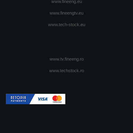
www.fineeng.eu
www.fineengtv.eu
www.tech-stock.eu
www.tv.fineeng.ro
www.techstock.ro