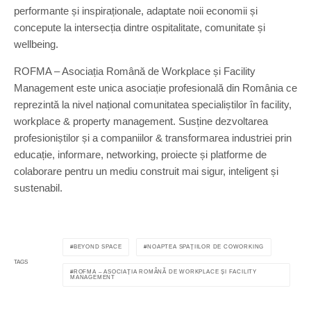
performante și inspiraționale, adaptate noii economii și
concepute la intersecția dintre ospitalitate, comunitate și
wellbeing.
ROFMA – Asociația Română de Workplace și Facility
Management este unica asociație profesională din România ce
reprezintă la nivel național comunitatea specialiștilor în facility,
workplace & property management. Susține dezvoltarea
profesioniștilor și a companiilor & transformarea industriei prin
educație, informare, networking, proiecte și platforme de
colaborare pentru un mediu construit mai sigur, inteligent și
sustenabil.
BEYOND SPACE
NOAPTEA SPAȚIILOR DE COWORKING
TAGS
ROFMA – ASOCIAȚIA ROMÂNĂ DE WORKPLACE ȘI FACILITY
MANAGEMENT