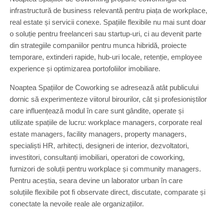
infrastructură de business relevantă pentru piața de workplace,
real estate și servicii conexe. Spațiile flexibile nu mai sunt doar
o soluție pentru freelanceri sau startup-uri, ci au devenit parte
din strategiile companiilor pentru munca hibridă, proiecte
temporare, extinderi rapide, hub-uri locale, retenție, employee
experience și optimizarea portofoliilor imobiliare.
Noaptea Spațiilor de Coworking se adresează atât publicului
dornic să experimenteze viitorul birourilor, cât și profesioniștilor
care influențează modul în care sunt gândite, operate și
utilizate spațiile de lucru: workplace managers, corporate real
estate managers, facility managers, property managers,
specialiști HR, arhitecți, designeri de interior, dezvoltatori,
investitori, consultanți imobiliari, operatori de coworking,
furnizori de soluții pentru workplace și community managers.
Pentru aceștia, seara devine un laborator urban în care
soluțiile flexibile pot fi observate direct, discutate, comparate și
conectate la nevoile reale ale organizațiilor.