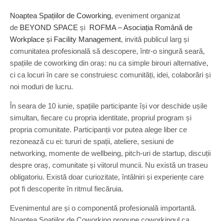
Noaptea Spațiilor de Coworking
, eveniment organizat
de
BEYOND SPACE
și
ROFMA – Asociația Română de
Workplace și Facility Management
, invită publicul larg și
comunitatea profesională să descopere, într-o singură seară,
spațiile de coworking din oraș: nu ca simple birouri alternative,
ci ca locuri în care se construiesc comunități, idei, colaborări și
noi moduri de lucru.
În seara de 10 iunie, spațiile participante își vor deschide ușile
simultan, fiecare cu propria identitate, propriul program și
propria comunitate. Participanții vor putea alege liber ce
rezonează cu ei: tururi de spații, ateliere, sesiuni de
networking, momente de wellbeing, pitch-uri de startup, discuții
despre oraș, comunitate și viitorul muncii. Nu există un traseu
obligatoriu. Există doar curiozitate, întâlniri și experiențe care
pot fi descoperite în ritmul fiecăruia.
Evenimentul are și o componentă profesională importantă.
Noaptea Spațiilor de Coworking propune coworkingul ca