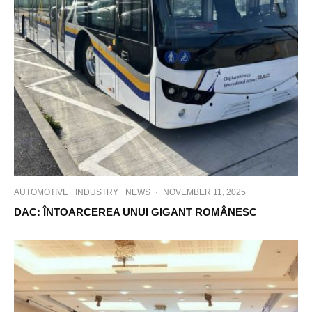
AUTOMOTIVE
INDUSTRY
NEWS
·
NOVEMBER 11, 2025
DAC: ÎNTOARCEREA UNUI GIGANT ROMÂNESC