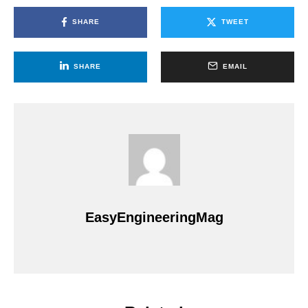
SHARE
TWEET
SHARE
EMAIL
EasyEngineeringMag