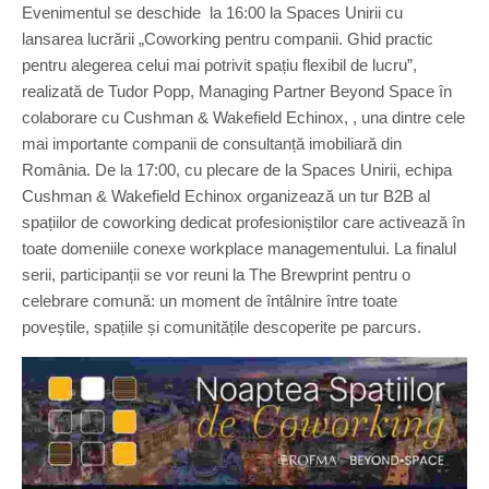
Evenimentul se deschide la 16:00 la Spaces Unirii cu
lansarea lucrării „Coworking pentru companii. Ghid practic
pentru alegerea celui mai potrivit spațiu flexibil de lucru”,
realizată de Tudor Popp, Managing Partner Beyond Space în
colaborare cu Cushman & Wakefield Echinox, , una dintre cele
mai importante companii de consultanță imobiliară din
România. De la 17:00, cu plecare de la Spaces Unirii, echipa
Cushman & Wakefield Echinox organizează un tur B2B al
spațiilor de coworking dedicat profesioniștilor care activează în
toate domeniile conexe workplace managementului. La finalul
serii, participanții se vor reuni la The Brewprint pentru o
celebrare comună: un moment de întâlnire între toate
poveștile, spațiile și comunitățile descoperite pe parcurs.