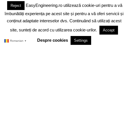
EasyEngineering.ro utilizează cookie-uri pentru a vă
Reject
DESPRE NOI
ABONAMENT
ADVERTISING
JOBS
îmbunătăți experiența pe acest site și pentru a vă oferi servicii și
DESPRE COOKIES
POLITICA DE CONFIDENTIALITATE
conținut adaptate intereselor dvs. Continuând să utilizați acest
site, sunteți de acord cu utilizarea cookie-urilor.
Accept
TERMENI SI CONDITII
Despre cookies
Settings
Romanian
▼