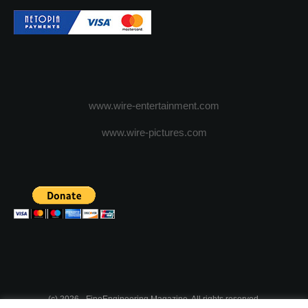
www.wire-entertainment.com
www.wire-pictures.com
(c) 2026 - FineEngineering Magazine. All rights reserved.