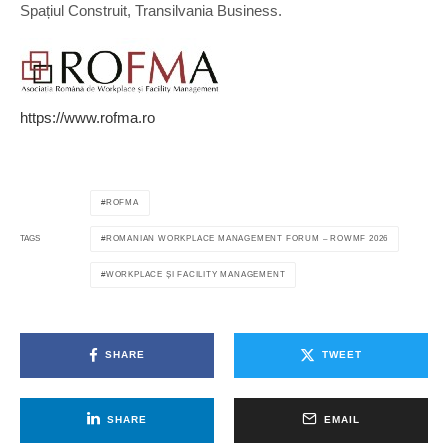
Spațiul Construit, Transilvania Business.
https://www.rofma.ro
ROFMA
ROMANIAN WORKPLACE MANAGEMENT FORUM – ROWMF 2026
TAGS
WORKPLACE ȘI FACILITY MANAGEMENT
SHARE
TWEET
SHARE
EMAIL