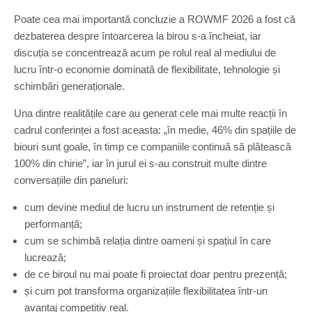
Poate cea mai importantă concluzie a ROWMF 2026 a fost că
dezbaterea despre întoarcerea la birou s-a încheiat, iar
discuția se concentrează acum pe rolul real al mediului de
lucru într-o economie dominată de flexibilitate, tehnologie și
schimbări generaționale.
Una dintre realitățile care au generat cele mai multe reacții în
cadrul conferinței a fost aceasta: „în medie, 46% din spațiile de
biouri sunt goale, în timp ce companiile continuă să plătească
100% din chirie”, iar în jurul ei s-au construit multe dintre
conversațiile din paneluri:
cum devine mediul de lucru un instrument de retenție și
performanță;
cum se schimbă relația dintre oameni și spațiul în care
lucrează;
de ce biroul nu mai poate fi proiectat doar pentru prezență;
și cum pot transforma organizațiile flexibilitatea într-un
avantaj competitiv real.