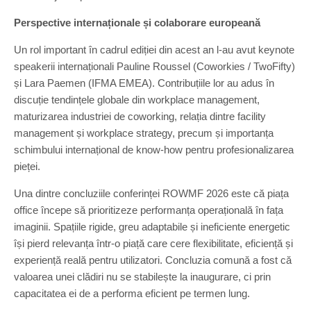
Perspective internaționale și colaborare europeană
Un rol important în cadrul ediției din acest an l-au avut keynote
speakerii internaționali Pauline Roussel (Coworkies / TwoFifty)
și Lara Paemen (IFMA EMEA). Contribuțiile lor au adus în
discuție tendințele globale din workplace management,
maturizarea industriei de coworking, relația dintre facility
management și workplace strategy, precum și importanța
schimbului internațional de know-how pentru profesionalizarea
pieței.
Una dintre concluziile conferinței ROWMF 2026 este că piața
office începe să prioritizeze performanța operațională în fața
imaginii. Spațiile rigide, greu adaptabile și ineficiente energetic
își pierd relevanța într-o piață care cere flexibilitate, eficiență și
experiență reală pentru utilizatori. Concluzia comună a fost că
valoarea unei clădiri nu se stabilește la inaugurare, ci prin
capacitatea ei de a performa eficient pe termen lung.