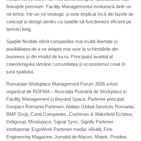
finisajele premium. Facility Managementul evoluează dintr-un
rol tehnic într-un rol strategic și este implicat încă din fazele de
concept și design pentru ca spațiile să funcționeze eficient pe
termen lung.
Spațiile flexibile oferă companiilor mai multă libertate și
posibilitatea de a se adapta mai ușor la schimbările din
business și din modul de lucru. Principalul avantaj al
coworkingului rămâne comunitatea și ecosistemul creat în
jurul spațiului.
Romanian Workplace Management Forum 2026 a fost
organizat de ROFMA – Asociația Română de Workplace și
Facility Management și Beyond Space. Partener principal:
Genpact Romania Parteneri: Atalian Global Services Romania,
BMF Grup, Coral Companies, Cushman & Wakefield Echinox,
Deligroup, Mindspace, Signal Sync, Signify Partener
instituțional: ErgoWork Parteneri media: eBuild, Fine
Engineering Magazine, Jurnalul de Afaceri, Matek, Proidea,