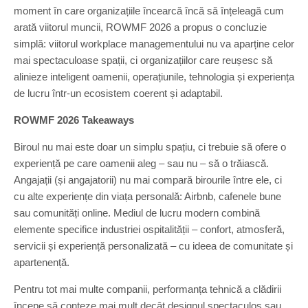
moment în care organizațiile încearcă încă să înțeleagă cum
arată viitorul muncii, ROWMF 2026 a propus o concluzie
simplă: viitorul workplace managementului nu va aparține celor
mai spectaculoase spații, ci organizațiilor care reușesc să
alinieze inteligent oamenii, operațiunile, tehnologia și experiența
de lucru într-un ecosistem coerent și adaptabil.
ROWMF 2026 Takeaways
Biroul nu mai este doar un simplu spațiu, ci trebuie să ofere o
experiență pe care oamenii aleg – sau nu – să o trăiască.
Angajații (și angajatorii) nu mai compară birourile între ele, ci
cu alte experiențe din viața personală: Airbnb, cafenele bune
sau comunități online. Mediul de lucru modern combină
elemente specifice industriei ospitalității – confort, atmosferă,
servicii și experiență personalizată – cu ideea de comunitate și
apartenență.
Pentru tot mai multe companii, performanța tehnică a clădirii
începe să conteze mai mult decât designul spectaculos sau