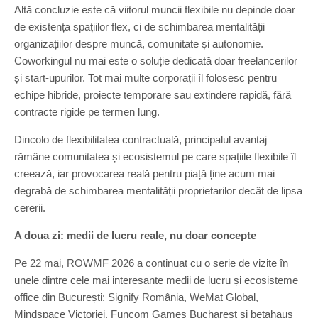
Altă concluzie este că viitorul muncii flexibile nu depinde doar
de existența spațiilor flex, ci de schimbarea mentalității
organizațiilor despre muncă, comunitate și autonomie.
Coworkingul nu mai este o soluție dedicată doar freelancerilor
și start-upurilor. Tot mai multe corporații îl folosesc pentru
echipe hibride, proiecte temporare sau extindere rapidă, fără
contracte rigide pe termen lung.
Dincolo de flexibilitatea contractuală, principalul avantaj
rămâne comunitatea și ecosistemul pe care spațiile flexibile îl
creează, iar provocarea reală pentru piață ține acum mai
degrabă de schimbarea mentalității proprietarilor decât de lipsa
cererii.
A doua zi: medii de lucru reale, nu doar concepte
Pe 22 mai, ROWMF 2026 a continuat cu o serie de vizite în
unele dintre cele mai interesante medii de lucru și ecosisteme
office din București: Signify România, WeMat Global,
Mindspace Victoriei, Funcom Games Bucharest și betahaus