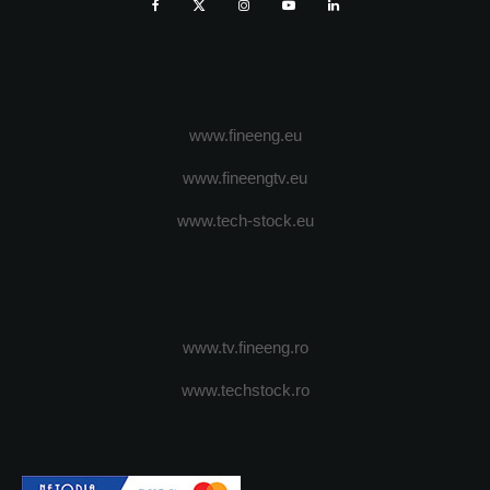
www.fineeng.eu
www.fineengtv.eu
www.tech-stock.eu
www.tv.fineeng.ro
www.techstock.ro