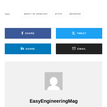
BENZI DE AMBALARE
TESA
WEBINAR
TAGS
SHARE
TWEET
SHARE
EMAIL
EasyEngineeringMag