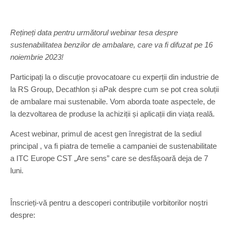
Rețineți data pentru următorul webinar tesa despre
sustenabilitatea benzilor de ambalare, care va fi difuzat pe 16
noiembrie 2023!
Participați la o discuție provocatoare cu experții din industrie de
la RS Group, Decathlon și aPak despre cum se pot crea soluții
de ambalare mai sustenabile. Vom aborda toate aspectele, de
la dezvoltarea de produse la achiziții și aplicații din viața reală.
Acest webinar, primul de acest gen înregistrat de la sediul
principal , va fi piatra de temelie a campaniei de sustenabilitate
a ITC Europe CST „Are sens” care se desfășoară deja de 7
luni.
Înscrieți-vă pentru a descoperi contribuțiile vorbitorilor noștri
despre: