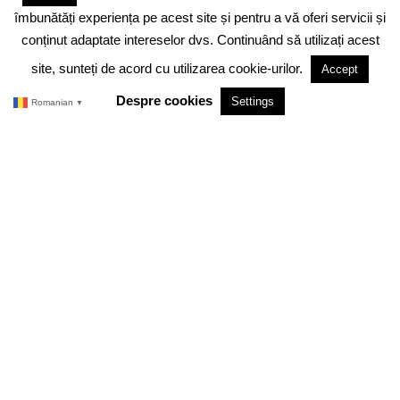
DESPRE NOI
ABONAMENT
ADVERTISING
JOBS
îmbunătăți experiența pe acest site și pentru a vă oferi servicii și
DESPRE COOKIES
POLITICA DE CONFIDENTIALITATE
conținut adaptate intereselor dvs. Continuând să utilizați acest
site, sunteți de acord cu utilizarea cookie-urilor.
Accept
TERMENI SI CONDITII
Despre cookies
Settings
Romanian
▼