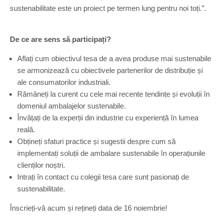
sustenabilitate este un proiect pe termen lung pentru noi toți.”.
De ce are sens să participați?
Aflați cum obiectivul tesa de a avea produse mai sustenabile
se armonizează cu obiectivele partenerilor de distribuție și
ale consumatorilor industriali.
Rămâneți la curent cu cele mai recente tendințe și evoluții în
domeniul ambalajelor sustenabile.
Învățați de la experții din industrie cu experiență în lumea
reală.
Obțineți sfaturi practice și sugestii despre cum să
implementați soluții de ambalare sustenabile în operațiunile
clienților noștri.
Intrați în contact cu colegii tesa care sunt pasionați de
sustenabilitate.
Înscrieți-vă acum și rețineți data de 16 noiembrie!