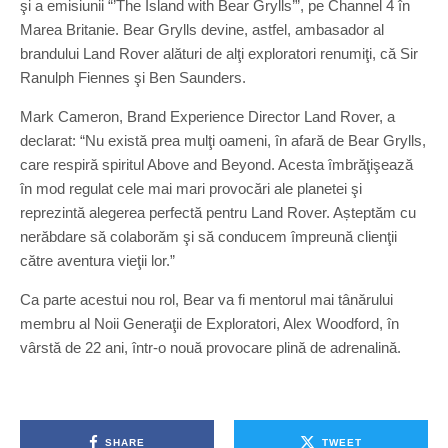
şi a emisiunii “’The Island with Bear Grylls’”, pe Channel 4 în
Marea Britanie. Bear Grylls devine, astfel, ambasador al
brandului Land Rover alături de alţi exploratori renumiţi, că Sir
Ranulph Fiennes şi Ben Saunders.
Mark Cameron, Brand Experience Director Land Rover, a
declarat: “Nu există prea mulţi oameni, în afară de Bear Grylls,
care respiră spiritul Above and Beyond. Acesta îmbrăţişează
în mod regulat cele mai mari provocări ale planetei şi
reprezintă alegerea perfectă pentru Land Rover. Așteptăm cu
nerăbdare să colaborăm şi să conducem împreună clienţii
către aventura vieţii lor.”
Ca parte acestui nou rol, Bear va fi mentorul mai tânărului
membru al Noii Generaţii de Exploratori, Alex Woodford, în
vârstă de 22 ani, într-o nouă provocare plină de adrenalină.
SHARE
TWEET