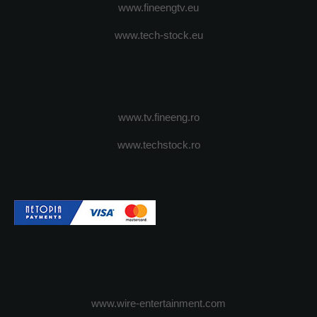
www.fineengtv.eu
www.tech-stock.eu
www.tv.fineeng.ro
www.techstock.ro
www.wire-entertainment.com