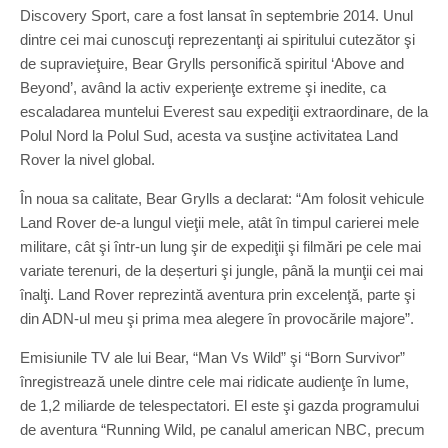
Discovery Sport, care a fost lansat în septembrie 2014. Unul
dintre cei mai cunoscuţi reprezentanţi ai spiritului cutezător şi
de supravieţuire, Bear Grylls personifică spiritul ‘Above and
Beyond’, având la activ experienţe extreme şi inedite, ca
escaladarea muntelui Everest sau expediţii extraordinare, de la
Polul Nord la Polul Sud, acesta va susţine activitatea Land
Rover la nivel global.
În noua sa calitate, Bear Grylls a declarat: “Am folosit vehicule
Land Rover de-a lungul vieţii mele, atât în timpul carierei mele
militare, cât şi într-un lung şir de expediţii şi filmări pe cele mai
variate terenuri, de la deșerturi şi jungle, până la munţii cei mai
înalţi. Land Rover reprezintă aventura prin excelenţă, parte şi
din ADN-ul meu şi prima mea alegere în provocările majore”.
Emisiunile TV ale lui Bear, “Man Vs Wild” şi “Born Survivor”
înregistrează unele dintre cele mai ridicate audienţe în lume,
de 1,2 miliarde de telespectatori. El este şi gazda programului
de aventura “Running Wild, pe canalul american NBC, precum