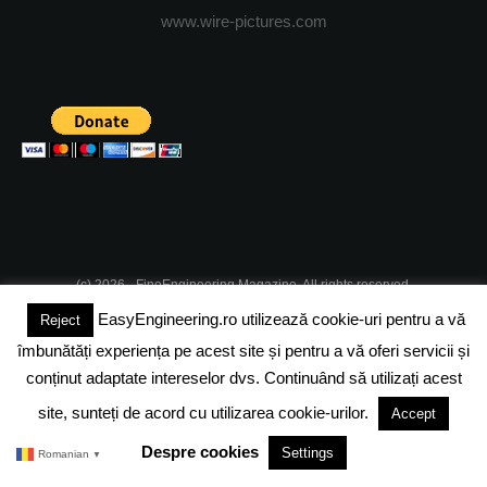
www.wire-pictures.com
(c) 2026 - FineEngineering Magazine. All rights reserved.
EasyEngineering.ro utilizează cookie-uri pentru a vă
Reject
DESPRE NOI
ABONAMENT
ADVERTISING
JOBS
îmbunătăți experiența pe acest site și pentru a vă oferi servicii și
DESPRE COOKIES
POLITICA DE CONFIDENTIALITATE
conținut adaptate intereselor dvs. Continuând să utilizați acest
site, sunteți de acord cu utilizarea cookie-urilor.
Accept
TERMENI SI CONDITII
Despre cookies
Settings
Romanian
▼