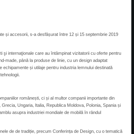
e și accesorii, s-a desfășurat între 12 și 15 septembrie 2019
 internaţionale care au întâmpinat vizitatorii cu oferte pentru
hand-made, până la produse de linie, cu un design adaptat
ă de echipamente și utilaje pentru industria lemnului destinată
 tehnologii.
mpaniilor românești, ci și al multor companii importante din
Grecia, Ungaria, Italia, Republica Moldova, Polonia, Spania și
samblu asupra industriei mondiale de mobilă în rândul
ele de de tradiție, precum Conferința de Design, cu o tematică