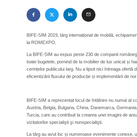
BIFE-SIM 2019, târg internațional de mobilă, echipament
la ROMEXPO.
La BIFE-SIM au expus peste 230 de companii româneşti şi
toate bugetele, pornind de la mobilier de lux unicat și 
cerințelor publicului larg. Nu a lipsit nici întreaga ofert
eficientizării fluxului de producție și implementării de noi
BIFE-SIM a reprezentat locul de întâlnire nu numai al co
Austria, Belgia, Bulgaria, China, Danemarca, Germania, 
Turcia, care au contribuit la crearea unei imagini de an
vizitatorilor specialişti şi nonspecialişti.
La târg au avut loc și numeroase evenimente conexe, un