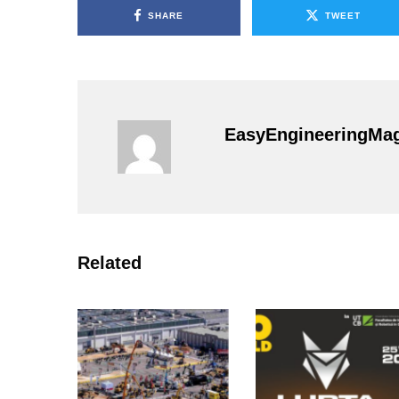
SHARE
TWEET
EasyEngineeringMa
Related