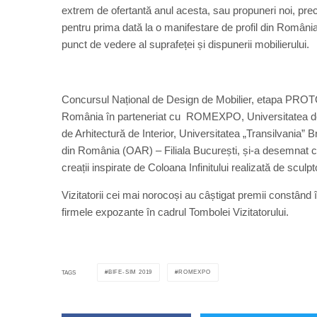
extrem de ofertantă anul acesta, sau propuneri noi, pre
pentru prima dată la o manifestare de profil din Român
punct de vedere al suprafeței și dispunerii mobilierului.
Concursul Național de Design de Mobilier, etapa PROTOT
România în parteneriat cu ROMEXPO, Universitatea de 
de Arhitectură de Interior, Universitatea „Transilvania” B
din România (OAR) – Filiala București, și-a desemnat câșt
creații inspirate de Coloana Infinitului realizată de scul
Vizitatorii cei mai norocoși au câștigat premii constând 
firmele expozante în cadrul Tombolei Vizitatorului.
BIFE-SIM 2019
ROMEXPO
TAGS