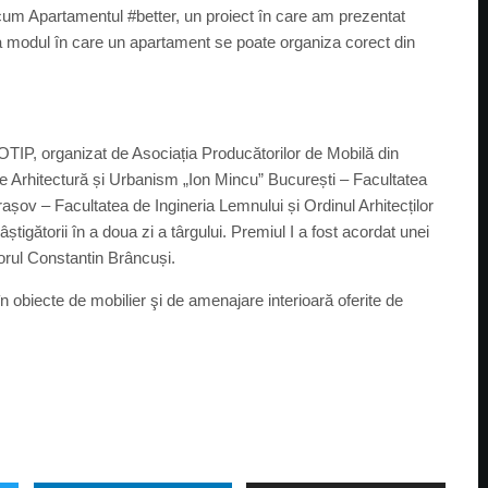
cum Apartamentul #better, un proiect în care am prezentat
ia modul în care un apartament se poate organiza corect din
IP, organizat de Asociația Producătorilor de Mobilă din
Arhitectură și Urbanism „Ion Mincu” București – Facultatea
rașov – Facultatea de Ingineria Lemnului și Ordinul Arhitecților
igătorii în a doua zi a târgului. Premiul I a fost acordat unei
ptorul Constantin Brâncuși.
în obiecte de mobilier şi de amenajare interioară oferite de