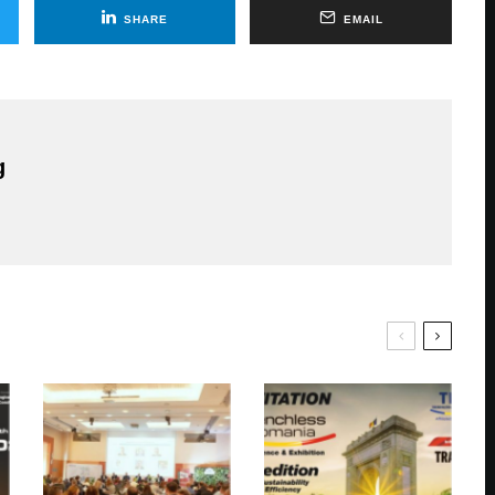
SHARE
EMAIL
g