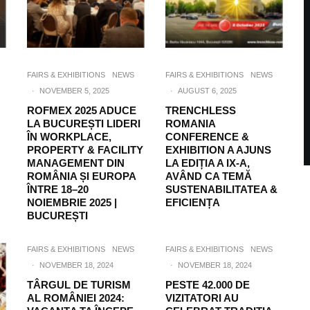
FAIRS & EXHIBITIONS
NEWS
FAIRS & EXHIBITIONS
NEWS
·
NOVEMBER 5, 2025
·
AUGUST 6, 2025
ROFMEX 2025 ADUCE
TRENCHLESS
LA BUCUREȘTI LIDERI
ROMANIA
ÎN WORKPLACE,
CONFERENCE &
PROPERTY & FACILITY
EXHIBITION A AJUNS
MANAGEMENT DIN
LA EDIȚIA A IX-A,
ROMÂNIA ȘI EUROPA
AVÂND CA TEMĂ
ÎNTRE 18–20
SUSTENABILITATEA &
NOIEMBRIE 2025 |
EFICIENȚA
BUCUREȘTI
FAIRS & EXHIBITIONS
NEWS
FAIRS & EXHIBITIONS
NEWS
·
NOVEMBER 18, 2024
·
NOVEMBER 18, 2024
TÂRGUL DE TURISM
PESTE 42.000 DE
AL ROMÂNIEI 2024:
VIZITATORI AU