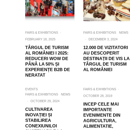
FAIRS & EXHIBITIONS
·
FAIRS & EXHIBITIONS
NEWS
FEBRUARY 18, 2025
·
DECEMBER 3, 2024
TÂRGUL DE TURISM
12.000 DE VIZITATORI
AL ROMÂNIEI I 2025:
AU DESCOPERIT
REDUCERI WOW DE
DESTINAȚII DE VIS LA
PÂNĂ LA 50% ȘI
TÂRGUL DE TURISM
EXPERIENȚE B2B DE
AL ROMÂNIEI
NERATAT
EVENTS
FAIRS & EXHIBITIONS
·
FAIRS & EXHIBITIONS
NEWS
OCTOBER 28, 2019
·
OCTOBER 29, 2024
INCEP CELE MAI
CULTIVAREA
IMPORTANTE
INOVAȚIEI ȘI
EVENIMENTE DIN
STABILIREA
AGRICULTURA,
CONEXIUNILOI
ALIMENTATIE,