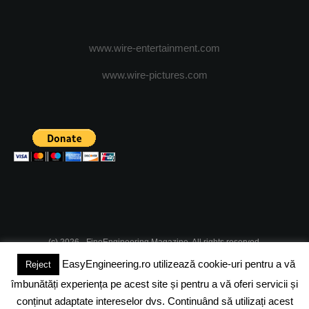
www.wire-entertainment.com
www.wire-pictures.com
(c) 2026 - FineEngineering Magazine. All rights reserved.
EasyEngineering.ro utilizează cookie-uri pentru a vă
Reject
DESPRE NOI
ABONAMENT
ADVERTISING
JOBS
îmbunătăți experiența pe acest site și pentru a vă oferi servicii și
DESPRE COOKIES
POLITICA DE CONFIDENTIALITATE
conținut adaptate intereselor dvs. Continuând să utilizați acest