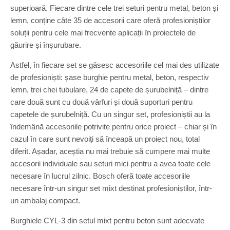
superioară. Fiecare dintre cele trei seturi pentru metal, beton și
lemn, conține câte 35 de accesorii care oferă profesioniștilor
soluții pentru cele mai frecvente aplicații în proiectele de
găurire și înșurubare.
Astfel, în fiecare set se găsesc accesoriile cel mai des utilizate
de profesioniști: șase burghie pentru metal, beton, respectiv
lemn, trei chei tubulare, 24 de capete de șurubelniță – dintre
care două sunt cu două vârfuri și două suporturi pentru
capetele de șurubelniță. Cu un singur set, profesioniștii au la
îndemână accesoriile potrivite pentru orice proiect – chiar și în
cazul în care sunt nevoiți să înceapă un proiect nou, total
diferit. Așadar, aceștia nu mai trebuie să cumpere mai multe
accesorii individuale sau seturi mici pentru a avea toate cele
necesare în lucrul zilnic. Bosch oferă toate accesoriile
necesare într-un singur set mixt destinat profesioniștilor, într-
un ambalaj compact.
Burghiele CYL-3 din setul mixt pentru beton sunt adecvate