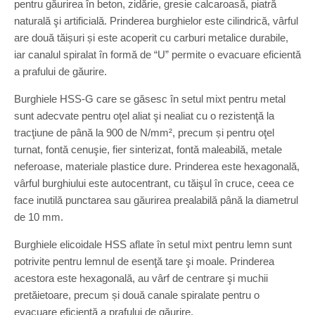
pentru găurirea în beton, zidărie, gresie calcaroasă, piatră
naturală şi artificială. Prinderea burghielor este cilindrică, vârful
are două tăișuri și este acoperit cu carburi metalice durabile,
iar canalul spiralat în formă de “U” permite o evacuare eficientă
a prafului de găurire.
Burghiele HSS-G care se găsesc în setul mixt pentru metal
sunt adecvate pentru oţel aliat şi nealiat cu o rezistenţă la
tracţiune de până la 900 de N/mm², precum și pentru oţel
turnat, fontă cenuşie, fier sinterizat, fontă maleabilă, metale
neferoase, materiale plastice dure. Prinderea este hexagonală,
vârful burghiului este autocentrant, cu tăişul în cruce, ceea ce
face inutilă punctarea sau găurirea prealabilă până la diametrul
de 10 mm.
Burghiele elicoidale HSS aflate în setul mixt pentru lemn sunt
potrivite pentru lemnul de esenţă tare şi moale. Prinderea
acestora este hexagonală, au vârf de centrare şi muchii
pretăietoare, precum și două canale spiralate pentru o
evacuare eficientă a prafului de găurire.