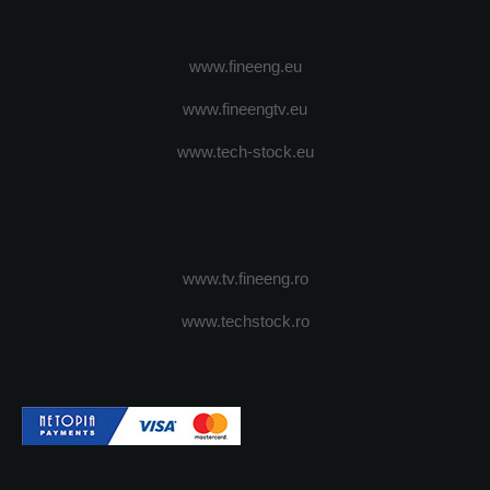
www.fineeng.eu
www.fineengtv.eu
www.tech-stock.eu
www.tv.fineeng.ro
www.techstock.ro