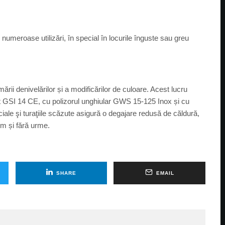
 numeroase utilizări, în special în locurile înguste sau greu
rii denivelărilor și a modificărilor de culoare. Acest lucru
inat GSI 14 CE, cu polizorul unghiular GWS 15-125 Inox și cu
ale şi turaţiile scăzute asigură o degajare redusă de căldură,
orm și fără urme.
SHARE
EMAIL