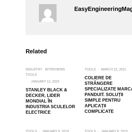
EasyEngineeringMa
Related
INDUSTRY
INTERVIEWS
TOOLS
·
MARCH 22, 2021
TOOLS
COLIERE DE
·
JANUARY 12, 2023
STRÂNGERE
SPECIALIZATE MARC
STANLEY BLACK &
PANDUIT. SOLUȚII
DECKER, LIDER
SIMPLE PENTRU
MONDIAL ÎN
APLICAȚII
INDUSTRIA SCULELOR
COMPLICATE
ELECTRICE
TOOLS
·
JANUARY 9, 2019
TOOLS
·
JANUARY 8, 2019