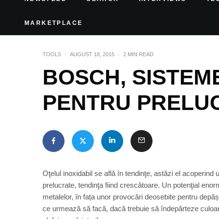
MARKETPLACE
TOOLS
·
AUGUST 18, 2015
·
2 MIN READ
BOSCH, SISTE
PENTRU PRELU
Oţelul inoxidabil se află în tendinţe, astăzi el acoperin
prelucrate, tendinţa fiind crescătoare. Un potenţial enorm 
metalelor, în fața unor provocări deosebite pentru depăș
ce urmează să facă, dacă trebuie să îndepărteze culoar