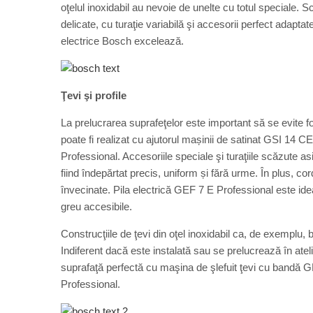
oţelul inoxidabil au nevoie de unelte cu totul speciale. S
delicate, cu turaţie variabilă şi accesorii perfect adaptat
electrice Bosch excelează.
Ţevi şi profile
La prelucrarea suprafeţelor este important să se evite fo
poate fi realizat cu ajutorul mașinii de satinat GSI 14 
Professional. Accesoriile speciale şi turaţiile scăzute a
fiind îndepărtat precis, uniform și fără urme. În plus, co
învecinate. Pila electrică GEF 7 E Professional este idea
greu accesibile.
Construcţiile de ţevi din oţel inoxidabil ca, de exemplu
Indiferent dacă este instalată sau se prelucrează în ateli
suprafaţă perfectă cu maşina de şlefuit ţevi cu bandă
Professional.