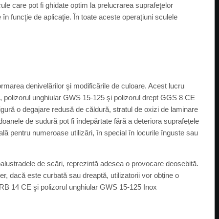
cule care pot fi ghidate optim la prelucrarea suprafeţelor
e în funcţie de aplicaţie. În toate aceste operațiuni sculele
rmarea denivelărilor şi modificările de culoare. Acest lucru
CE, polizorul unghiular GWS 15-125 şi polizorul drept GGS 8 CE
sigură o degajare redusă de căldură, stratul de oxizi de laminare
rdoanele de sudură pot fi îndepărtate fără a deteriora suprafețele
lă pentru numeroase utilizări, în special în locurile înguste sau
, balustradele de scări, reprezintă adesea o provocare deosebită.
er, dacă este curbată sau dreaptă, utilizatorii vor obține o
 GRB 14 CE şi polizorul unghiular GWS 15-125 Inox