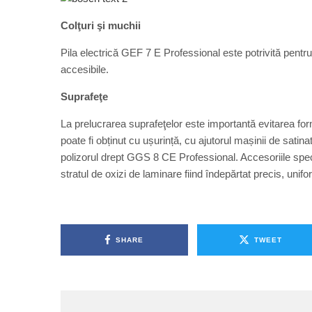
Colţuri şi muchii
Pila electrică GEF 7 E Professional este potrivită pentru
accesibile.
Suprafeţe
La prelucrarea suprafeţelor este importantă evitarea formă
poate fi obținut cu ușurință, cu ajutorul mașinii de sat
polizorul drept GGS 8 CE Professional. Accesoriile speci
stratul de oxizi de laminare fiind îndepărtat precis, unif
SHARE
TWEET