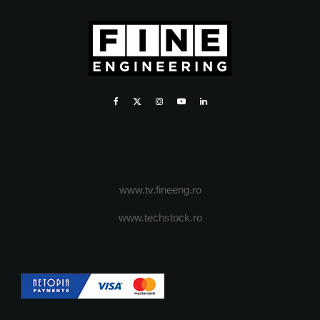
www.tv.fineeng.ro
www.techstock.ro