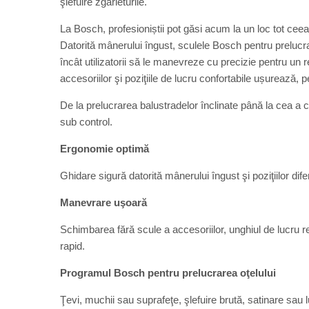
şlefuire zgârieturile.
La Bosch, profesioniștii pot găsi acum la un loc tot ceea 
Datorită mânerului îngust, sculele Bosch pentru prelucra
încât utilizatorii să le manevreze cu precizie pentru u
accesoriilor şi poziţiile de lucru confortabile ușurează, p
De la prelucrarea balustradelor înclinate până la cea a co
sub control.
Ergonomie optimă
Ghidare sigură datorită mânerului îngust şi poziţiilor difer
Manevrare uşoară
Schimbarea fără scule a accesoriilor, unghiul de lucru reg
rapid.
Programul Bosch pentru prelucrarea oţelului
Ţevi, muchii sau suprafeţe, şlefuire brută, satinare sau 