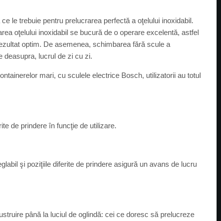
ce le trebuie pentru prelucrarea perfectă a oţelului inoxidabil.
rea oţelului inoxidabil se bucură de o operare excelentă, astfel
n rezultat optim. De asemenea, schimbarea fără scule a
e deasupra, lucrul de zi cu zi.
ntainerelor mari, cu sculele electrice Bosch, utilizatorii au totul
ite de prindere în funcţie de utilizare.
labil şi poziţiile diferite de prindere asigură un avans de lucru
lustruire până la luciul de oglindă: cei ce doresc să prelucreze