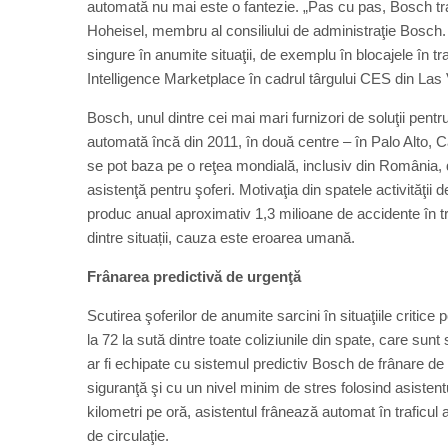
automată nu mai este o fantezie. „Pas cu pas, Bosch trans
Hoheisel, membru al consiliului de administraţie Bosch
singure în anumite situaţii, de exemplu în blocajele în tr
Intelligence Marketplace în cadrul târgului CES din Las
Bosch, unul dintre cei mai mari furnizori de soluţii pent
automată încă din 2011, în două centre – în Palo Alto, C
se pot baza pe o reţea mondială, inclusiv din România,
asistenţă pentru şoferi. Motivaţia din spatele activităţii
produc anual aproximativ 1,3 milioane de accidente în tra
dintre situații, cauza este eroarea umană.
Frânarea predictivă de urgenţă
Scutirea şoferilor de anumite sarcini în situaţiile critic
la 72 la sută dintre toate coliziunile din spate, care sunt
ar fi echipate cu sistemul predictiv Bosch de frânare de
siguranţă şi cu un nivel minim de stres folosind asistent
kilometri pe oră, asistentul frânează automat în traficu
de circulaţie.