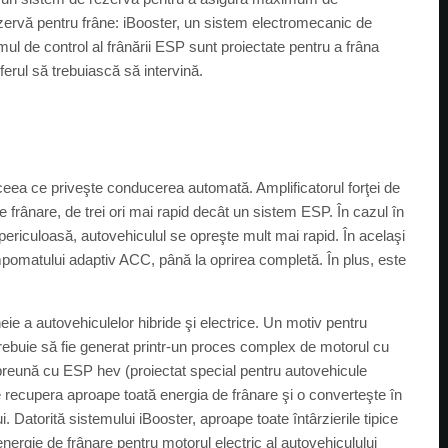
ezervă pentru frâne: iBooster, un sistem electromecanic de
emul de control al frânării ESP sunt proiectate pentru a frâna
ferul să trebuiască să intervină.
 ceea ce priveşte conducerea automată. Amplificatorul forţei de
 frânare, de trei ori mai rapid decât un sistem ESP. În cazul în
periculoasă, autovehiculul se opreşte mult mai rapid. În acelaşi
pomatului adaptiv ACC, până la oprirea completă. În plus, este
 a autovehiculelor hibride şi electrice. Un motiv pentru
trebuie să fie generat printr-un proces complex de motorul cu
preună cu ESP hev (proiectat special pentru autovehicule
ate recupera aproape toată energia de frânare şi o converteşte în
 Datorită sistemului iBooster, aproape toate întârzierile tipice
energie de frânare pentru motorul electric al autovehiculului