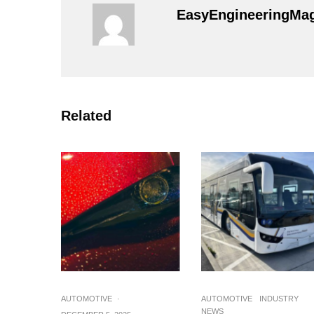
EasyEngineeringMa
Related
AUTOMOTIVE
·
AUTOMOTIVE
INDUSTRY
NEWS