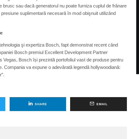
ze brusc sau dacă generatorul nu poate furniza cuplul de frânare
e presiune suplimentară necesară în mod obişnuit utilizând
ce
tehnologia şi expertiza Bosch, fapt demonstrat recent când
companiei Bosch premiul Excellent Development Partner
s Vegas, Bosch își prezintă portofoliul vast de produse pentru
ânare. Compania va expune o adevărată legendă hollywoodiană:
r”.
SHARE
EMAIL