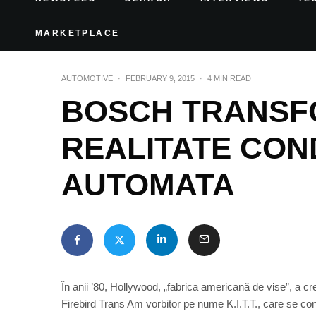
MARKETPLACE
AUTOMOTIVE
·
FEBRUARY 9, 2015
·
4 MIN READ
BOSCH TRANSF
REALITATE CO
AUTOMATA
În anii ’80, Hollywood, „fabrica americană de vise”, a cr
Firebird Trans Am vorbitor pe nume K.I.T.T., care se c