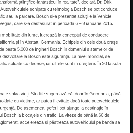
formă ştiinţifico-fantasticul în realitate”, declară Dr. Dirk
. Autovehiculele echipate cu tehnologia Bosch se pot conduce
afic sau la parcare. Bosch și-a prezentat soluţiile la Vehicle
 Vegas, care s-a desfășurat în perioada 6 – 9 ianuarie 2015.
ru mobilitate din lume, lucrează la conceptul de conducere
alifornia şi în Abstatt, Germania. Echipele din cele două oraşe
 de peste 5.000 de ingineri Bosch în domeniul sistemelor de
 de dezvoltare la Bosch este siguranţa. La nivel mondial, se
fic soldate cu decese, iar cifrele sunt în creştere. În 90 la sută
e poate salva vieţi. Studiile sugerează că, doar în Germania, până
 soldate cu victime, ar putea fi evitate dacă toate autovehiculele
 urgenţă. De asemenea, şoferii pot ajunge la destinaţie în
ul Bosch la blocajele din trafic. La viteze de până la 60 de
l aglomerat, accelerează şi păstrează autovehiculul pe banda sa