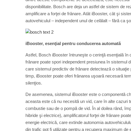
disponibilitate. Bosch are deja un astfel de sistem de r
amplificare a forţei de frânare. Atât iBooster, cât şi sist
autovehiculul – independent unul de celălalt – fără ca şo
iBooster, esenţial pentru conducerea automată
Astfel, Bosch iBooster întruneşte o cerinţă esenţială în
frânare poate spori independent presiunea în sistemul de
care sistemul predictiv de frânare detectează o situaţie 
timp, iBooster poate oferi frânarea uşoară necesară tem
silenţios.
De asemenea, sistemul iBooster este o componentă cheie
aceasta este că nu necesită un vid, care în alte cazuri 
combustie sau de o pompă de vid. În al doilea rând, îm
hibride şi electrice), amplificatorul forţei de frânare po
energie electrică, care extinde autonomia autovehiculului.
din trafic pot fi utilizate pentru a recupera maximum de 