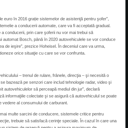
 euro în 2016 grație sistemelor de asistenţă pentru şofer”,
 temelie a conducerii automate, care va fi acceptată gradual.
a conducerii, prin care şoferii nu vor mai trebui să
ului automat Bosch, până în 2020 autovehiculele se vor conduce
ea de ieşire”, prezice Hoheisel. În deceniul care va urma,
ioneze orice situaţie cu care se vor confrunta.
culului – trenul de rulare, frânele, direcţia – şi necesită o
se bazează pe senzori care includ tehnologie radar, video şi
mit autovehiculelor să perceapă mediul din jur”, declară
ă informaţiile colectate şi se asigură că autovehiculul se poate
 de vedere al consumului de carburant.
 mai multe sarcini de conducere, sistemele critice pentru
cţie, trebuie să satisfacă cerinţe speciale. În cazul în care una
 un sistem de rezervă pentru a asigura maximum de