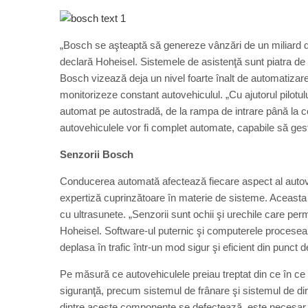
„Bosch se aşteaptă să genereze vânzări de un miliard de
declară Hoheisel. Sistemele de asistenţă sunt piatra de
Bosch vizează deja un nivel foarte înalt de automatizare 
monitorizeze constant autovehiculul. „Cu ajutorul pilot
automat pe autostradă, de la rampa de intrare până la c
autovehiculele vor fi complet automate, capabile să gest
Senzorii Bosch
Conducerea automată afectează fiecare aspect al autovehi
expertiză cuprinzătoare în materie de sisteme. Aceasta 
cu ultrasunete. „Senzorii sunt ochii şi urechile care per
Hoheisel. Software-ul puternic şi computerele proceseaz
deplasa în trafic într-un mod sigur şi eficient din punct
Pe măsură ce autovehiculele preiau treptat din ce în ce
siguranţă, precum sistemul de frânare şi sistemul de dire
dintre aceste componente se defectează, este necesar