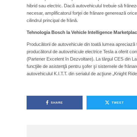
hibrid sau electric. Dacă autovehiculul trebuie să frâne
necesar, amplificatorul forţei de frânare generează oric
cilindrul principal de frână.
Tehnologia Bosch la Vehicle Intelligence Marketpla
Producătorii de autovehicule din toată lumea apreciază 
producătorul de autovehicule electrice Tesla a oferit 
(Partener Excelent în Dezvoltare). La târgul CES din La
funcţiile de asistenţă pentru şofer şi sistemele de fr
autovehiculul K.I.T.T. din serialul de acţiune „Knight Ride
SHARE
TWEET