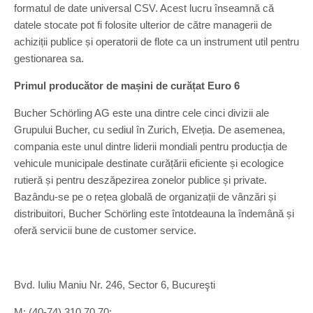
formatul de date universal CSV. Acest lucru înseamnă că
datele stocate pot fi folosite ulterior de către managerii de
achiziții publice și operatorii de flote ca un instrument util pentru
gestionarea sa.
Primul producător de mașini de curățat Euro 6
Bucher Schörling AG este una dintre cele cinci divizii ale
Grupului Bucher, cu sediul în Zurich, Elveția. De asemenea,
compania este unul dintre liderii mondiali pentru producția de
vehicule municipale destinate curățării eficiente și ecologice
rutieră și pentru deszăpezirea zonelor publice și private.
Bazându-se pe o rețea globală de organizații de vânzări și
distribuitori, Bucher Schörling este întotdeauna la îndemână și
oferă servicii bune de customer service.
Bvd. Iuliu Maniu Nr. 246, Sector 6, Bucureşti
M: (40-74) 310.70.70;