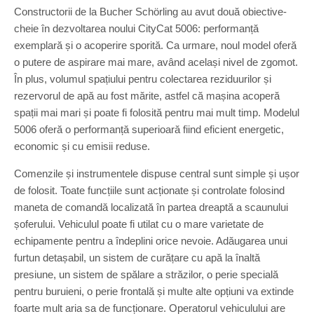
Constructorii de la Bucher Schörling au avut două obiective-
cheie în dezvoltarea noului CityCat 5006: performanță
exemplară și o acoperire sporită. Ca urmare, noul model oferă
o putere de aspirare mai mare, având același nivel de zgomot.
În plus, volumul spațiului pentru colectarea reziduurilor și
rezervorul de apă au fost mărite, astfel că mașina acoperă
spații mai mari și poate fi folosită pentru mai mult timp. Modelul
5006 oferă o performanță superioară fiind eficient energetic,
economic și cu emisii reduse.
Comenzile și instrumentele dispuse central sunt simple și ușor
de folosit. Toate funcțiile sunt acționate și controlate folosind
maneta de comandă localizată în partea dreaptă a scaunului
șoferului. Vehiculul poate fi utilat cu o mare varietate de
echipamente pentru a îndeplini orice nevoie. Adăugarea unui
furtun detașabil, un sistem de curățare cu apă la înaltă
presiune, un sistem de spălare a străzilor, o perie specială
pentru buruieni, o perie frontală și multe alte opțiuni va extinde
foarte mult aria sa de funcționare. Operatorul vehiculului are