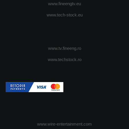
www.fineengtv.eu
www.tech-stock.eu
www.tv.fineeng.ro
www.techstock.ro
www.wire-entertainment.com