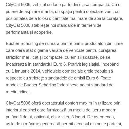
CityCat 5006, vehicul ce face parte din clasa compactă. Cu o
putere de aspirare mărită, un spațiu pentru colectare vast, cu
posibilitatea de a folosi o cantitate mai mare de apă la curățare,
CityCat 5006 stabilește noi standarde în termeni de
performanță şi acoperire.
Bucher Schörling se numără printre primii producători din lume
care oferă atât o gamă variată de vehicule pentru curățarea
străzilor mari, cât și compacte, cu emisii scăzute, ce se
încadrează în standardul Euro 6. Potrivit legislației, începând
cu 1 ianuarie 2014, vehiculele comerciale grele trebuie să
respecte cu stricteţe standardele de emisii Euro 6. Toate
modelele Bucher Schörling îndeplinesc acest standard de
mediu ridicat.
CityCat 5006 oferă operatorului confort maxim în utilizare prin
interiorul cabinei care furnizează un mediu de lucru modern,
putând fi dotat, opțional, chiar și cu 3 locuri. De asemenea,
ușile de o mărime generoasă permit accesul din orice parte și,