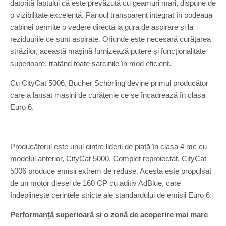
datorită faptului că este prevăzută cu geamuri mari, dispune de
o vizibilitate excelentă. Panoul transparent integrat în podeaua
cabinei permite o vedere directă la gura de aspirare și la
reziduurile ce sunt aspirate. Oriunde este necesară curățarea
străzilor, această mașină furnizează putere și funcționalitate
superioare, tratând toate sarcinile în mod eficient.
Cu CityCat 5006, Bucher Schörling devine primul producător
care a lansat mașini de curățenie ce se încadrează în clasa
Euro 6.
Producătorul este unul dintre liderii de piață în clasa 4 mc cu
modelul anterior, CityCat 5000. Complet reproiectat, CityCat
5006 produce emisii extrem de reduse. Acesta este propulsat
de un motor diesel de 160 CP cu aditiv AdBlue, care
îndeplinește cerințele stricte ale standardului de emisii Euro 6.
Performanță superioară și o zonă de acoperire mai mare