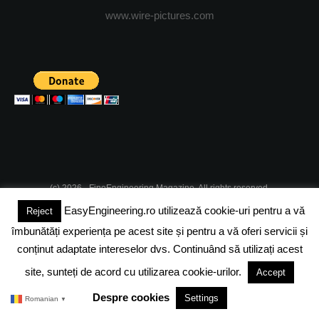
www.wire-pictures.com
(c) 2026 - FineEngineering Magazine. All rights reserved.
EasyEngineering.ro utilizează cookie-uri pentru a vă
Reject
DESPRE NOI
ABONAMENT
ADVERTISING
JOBS
îmbunătăți experiența pe acest site și pentru a vă oferi servicii și
DESPRE COOKIES
POLITICA DE CONFIDENTIALITATE
conținut adaptate intereselor dvs. Continuând să utilizați acest
site, sunteți de acord cu utilizarea cookie-urilor.
Accept
TERMENI SI CONDITII
Despre cookies
Settings
Romanian
▼