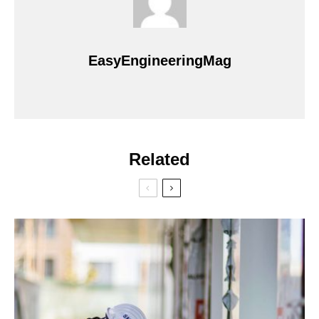
EasyEngineeringMag
Related