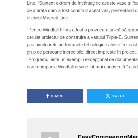
Line. “Suntem extrem de încântaţi de aceste vase şi f
de a arăta cum a fost construit acest vas, prezentând oa
oficialul Maersk Line.
“Pentru Windfall Films a fost o provocare unică să surp
derulat proiectul de construire a vasului Triple-E. Sunt
pas uimitoarele performanţe tehnologice atinse în constr
grup de persoane incredibile, direct implicate în proiec
“Programul este un exemplu excepţional de documentar 
care compania Windfall devine tot mai cunoscută,” a a
SHARE
TWEET
EasyEngineeringMa