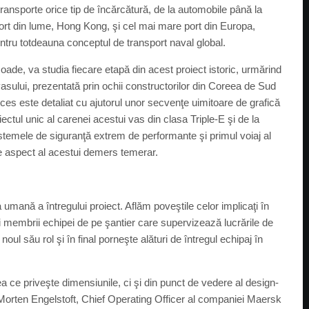
ransporte orice tip de încărcătură, de la automobile până la
port din lume, Hong Kong, şi cel mai mare port din Europa,
ru totdeauna conceptul de transport naval global.
ade, va studia fiecare etapă din acest proiect istoric, urmărind
asului, prezentată prin ochii constructorilor din Coreea de Sud
oces este detaliat cu ajutorul unor secvenţe uimitoare de grafică
ctul unic al carenei acestui vas din clasa Triple-E şi de la
sistemele de siguranţă extrem de performante şi primul voiaj al
re aspect al acestui demers temerar.
mană a întregului proiect. Aflăm poveştile celor implicaţi în
 şi membrii echipei de pe şantier care supervizează lucrările de
oul său rol şi în final porneşte alături de întregul echipaj în
 ce priveşte dimensiunile, ci şi din punct de vedere al design-
ne Morten Engelstoft, Chief Operating Officer al companiei Maersk