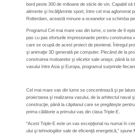
bord peste 300 de milioane de sticle de vin. Capabil să t
alimente şi încălţăminte sport, între cel mai aglomerat 
Rotterdam, această minune a oceanelor va schimba pent
Programul Cel mai mare vas din lume, o serie de 6 episo
pas cu pas eforturile impresionante pentru construirea v
care se ocupă de acest proiect de pionierat. Întregul pr
şi animaţie 3D generată pe computer. Plecând de la proie
construirea motoarelor şi elicelor sale uriaşe, până la 
vasului între Asia şi Europa, programul surprinde fieca
Cel mai mare vas din lume se concentrează şi pe latura u
proiectarea şi realizarea vasului, de la arhitectul naval
construcţie, până la căpitanul care se pregăteşte pentru n
prima călătorie a primului vas din clasa Triple-E.
“Acest Triple-E este un vas excepţional nu numai în ceea
ului şi tehnologiilor sale de eficienţă energetică,” spu