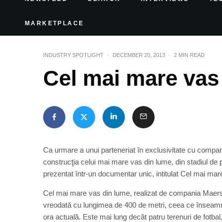
MARKETPLACE
INDUSTRY SPOTLIGHT
·
DECEMBER 20, 2013
·
2 MIN READ
Cel mai mare vas
Ca urmare a unui parteneriat în exclusivitate cu compa
construcţia celui mai mare vas din lume, din stadiul de pr
prezentat într-un documentar unic, intitulat Cel mai ma
Cel mai mare vas din lume, realizat de compania Maersk 
vreodată cu lungimea de 400 de metri, ceea ce înseamnă
ora actuală. Este mai lung decât patru terenuri de fotba