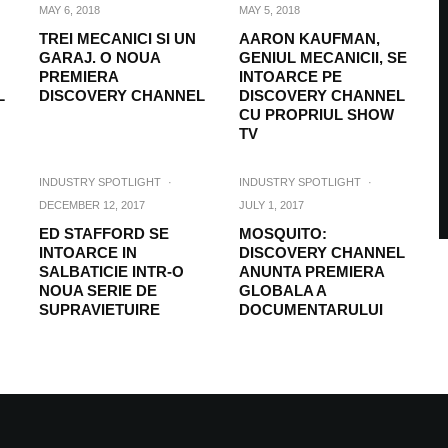
MAY 6, 2018
MAY 5, 2018
TREI MECANICI SI UN
AARON KAUFMAN,
GARAJ. O NOUA
GENIUL MECANICII, SE
PREMIERA
INTOARCE PE
L
DISCOVERY CHANNEL
DISCOVERY CHANNEL
CU PROPRIUL SHOW
TV
INDUSTRY SPOTLIGHT
·
INDUSTRY SPOTLIGHT
·
DECEMBER 12, 2017
JULY 1, 2017
ED STAFFORD SE
MOSQUITO:
INTOARCE IN
DISCOVERY CHANNEL
SALBATICIE INTR-O
ANUNTA PREMIERA
NOUA SERIE DE
GLOBALA A
SUPRAVIETUIRE
DOCUMENTARULUI