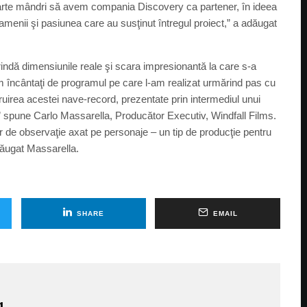
oarte mândri să avem compania Discovery ca partener, în ideea
menii şi pasiunea care au susţinut întregul proiect,” a adăugat
rindă dimensiunile reale şi scara impresionantă la care s-a
em încântaţi de programul pe care l-am realizat urmărind pas cu
uirea acestei nave-record, prezentate prin intermediul unui
t,” spune Carlo Massarella, Producător Executiv, Windfall Films.
de observaţie axat pe personaje – un tip de producţie pentru
dăugat Massarella.
SHARE
EMAIL
g