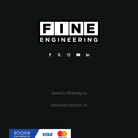
www.tv.fineeng.ro
www.techstock.ro