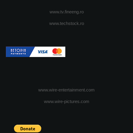
www.tv.fineeng.ro
www.techstock.ro
www.wire-entertainment.com
www.wire-pictures.com