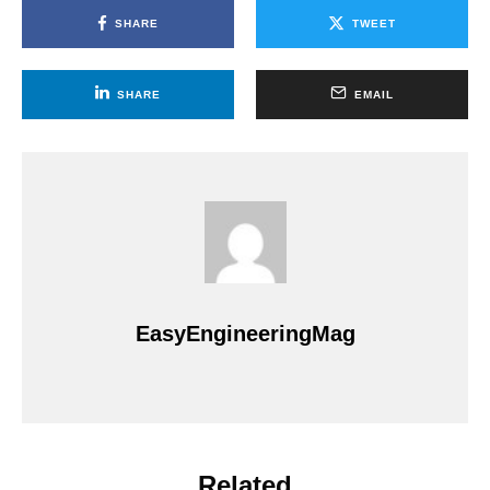
SHARE
TWEET
SHARE
EMAIL
EasyEngineeringMag
Related