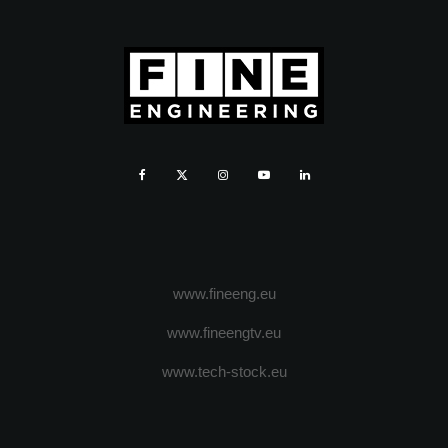
www.fineeng.eu
www.fineengtv.eu
www.tech-stock.eu