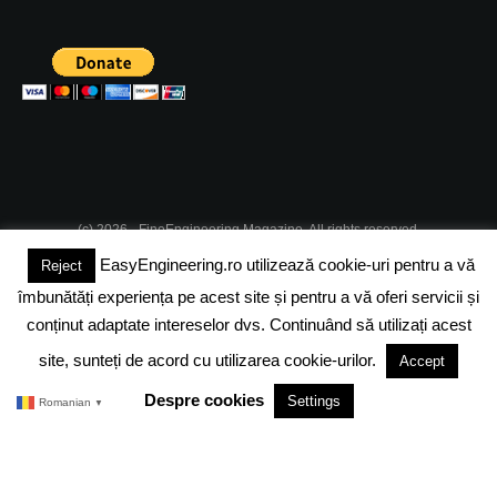
(c) 2026 - FineEngineering Magazine. All rights reserved.
EasyEngineering.ro utilizează cookie-uri pentru a vă
Reject
DESPRE NOI
ABONAMENT
ADVERTISING
JOBS
îmbunătăți experiența pe acest site și pentru a vă oferi servicii și
DESPRE COOKIES
POLITICA DE CONFIDENTIALITATE
conținut adaptate intereselor dvs. Continuând să utilizați acest
site, sunteți de acord cu utilizarea cookie-urilor.
Accept
TERMENI SI CONDITII
Despre cookies
Settings
Romanian
▼