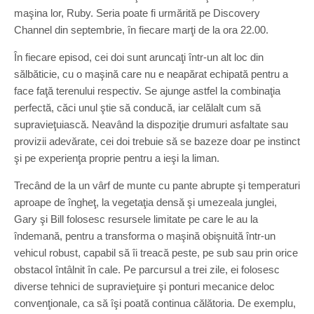
maşina lor, Ruby. Seria poate fi urmărită pe Discovery
Channel din septembrie, în fiecare marţi de la ora 22.00.
În fiecare episod, cei doi sunt aruncaţi într-un alt loc din
sălbăticie, cu o maşină care nu e neapărat echipată pentru a
face faţă terenului respectiv. Se ajunge astfel la combinaţia
perfectă, căci unul ştie să conducă, iar celălalt cum să
supravieţuiască. Neavând la dispoziţie drumuri asfaltate sau
provizii adevărate, cei doi trebuie să se bazeze doar pe instinct
şi pe experienţa proprie pentru a ieşi la liman.
Trecând de la un vârf de munte cu pante abrupte şi temperaturi
aproape de îngheţ, la vegetaţia densă şi umezeala junglei,
Gary şi Bill folosesc resursele limitate pe care le au la
îndemană, pentru a transforma o maşină obişnuită într-un
vehicul robust, capabil să îi treacă peste, pe sub sau prin orice
obstacol întâlnit în cale. Pe parcursul a trei zile, ei folosesc
diverse tehnici de supravieţuire şi ponturi mecanice deloc
convenţionale, ca să îşi poată continua călătoria. De exemplu,