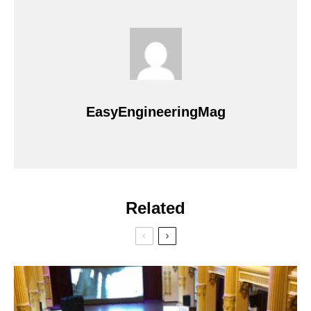
EasyEngineeringMag
Related