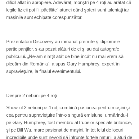
dificil aflat în apropiere. Adevăraţi monştri pe 4 roţi au arătat că
legile fizicii pot fi „păcălite” atunci când şoferii sunt talentaţi iar
maşinile sunt echipate corespunzător.
Prezentatorii Discovery au înmânat premiile şi diplomele
participanţilor, s-au pozat alături de ei şi au dat autografe
publicului. „Ne-am simţit atât de bine încât nu mai vrem să
plecăm din România”, a spus Gary Humphrey, expert în
supravieţuire, la finalul evenimentului.
Despre 2 nebuni pe 4 roţi
Show-ul 2 nebuni pe 4 roţi combină pasiunea pentru maşini şi
cea pentru supravieţuire într-o singură emisiune, urmărindu-i
pe Gary Humphrey, fost membru al trupelor speciale britanice,
şi pe Bill Wu, mare pasionat de maşini, în tot felul de locuri
incredibile unde sunt nevoiţi să înfrunte forţele naturii, alături de