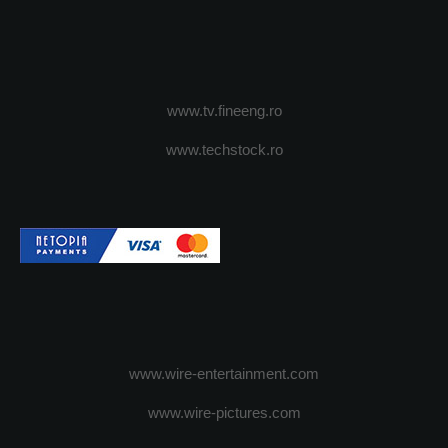
www.tv.fineeng.ro
www.techstock.ro
www.wire-entertainment.com
www.wire-pictures.com