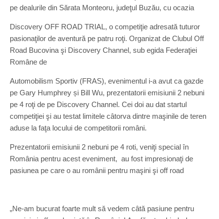
pe dealurile din Sărata Monteoru, judeţul Buzău, cu ocazia
Discovery OFF ROAD TRIAL, o competiţie adresată tuturor
pasionaţilor de aventură pe patru roţi. Organizat de Clubul Off
Road Bucovina şi Discovery Channel, sub egida Federaţiei
Române de
Automobilism Sportiv (FRAS), evenimentul i-a avut ca gazde
pe Gary Humphrey și Bill Wu, prezentatorii emisiunii 2 nebuni
pe 4 roţi de pe Discovery Channel. Cei doi au dat startul
competiţiei şi au testat limitele câtorva dintre maşinile de teren
aduse la faţa locului de competitorii români.
Prezentatorii emisiunii 2 nebuni pe 4 roti, veniţi special în
România pentru acest eveniment, au fost impresionaţi de
pasiunea pe care o au românii pentru maşini şi off road
„Ne-am bucurat foarte mult să vedem câtă pasiune pentru