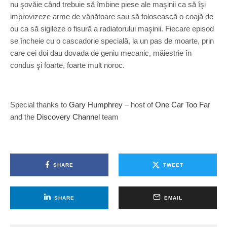
nu şovăie când trebuie să îmbine piese ale maşinii ca să îşi
improvizeze arme de vânătoare sau să folosească o coajă de
ou ca să sigileze o fisură a radiatorului maşinii. Fiecare episod
se încheie cu o cascadorie specială, la un pas de moarte, prin
care cei doi dau dovada de geniu mecanic, măiestrie în
condus şi foarte, foarte mult noroc.
Special thanks to
Gary Humphrey
– host of
One Car Too Fa
r
and the
Discovery Channel
team
SHARE
TWEET
SHARE
EMAIL