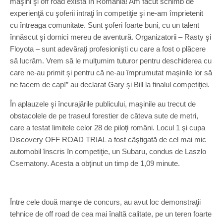
maşini şi off road există în România! Am făcut schimb de
experienţă cu şoferii intraţi în competiţie şi ne-am împrietenit
cu întreaga comunitate. Sunt şoferi foarte buni, cu un talent
înnăscut şi dornici mereu de aventură. Organizatorii – Rasty şi
Floyota – sunt adevăraţi profesionişti cu care a fost o plăcere
să lucrăm. Vrem să le mulţumim tuturor pentru deschiderea cu
care ne-au primit şi pentru că ne-au împrumutat maşinile lor să
ne facem de cap!” au declarat Gary şi Bill la finalul competiţiei.
În aplauzele şi încurajările publicului, maşinile au trecut de
obstacolele de pe traseul forestier de câteva sute de metri,
care a testat limitele celor 28 de piloţi români. Locul 1 şi cupa
Discovery OFF ROAD TRIAL a fost câştigată de cel mai mic
automobil înscris în competiţie, un Subaru, condus de Laszlo
Csernatony. Acesta a obţinut un timp de 1,09 minute.
Între cele două manşe de concurs, au avut loc demonstraţii
tehnice de off road de cea mai înaltă calitate, pe un teren foarte