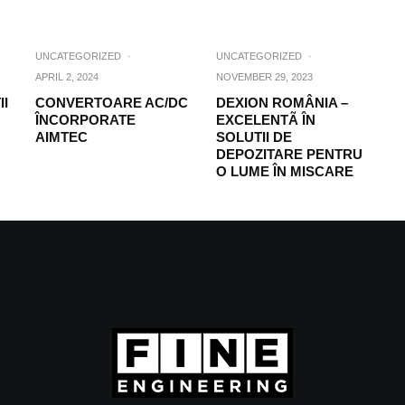
UNCATEGORIZED
·
UNCATEGORIZED
·
APRIL 2, 2024
NOVEMBER 29, 2023
II
CONVERTOARE AC/DC
DEXION ROMÂNIA –
ÎNCORPORATE
EXCELENTÃ ÎN
AIMTEC
SOLUTII DE
DEPOZITARE PENTRU
O LUME ÎN MISCARE