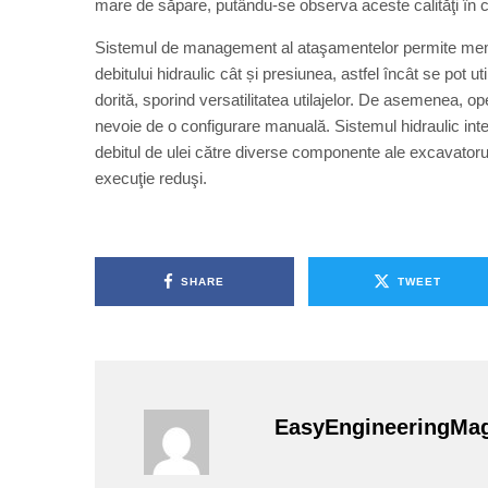
mare de săpare, putându-se observa aceste calităţi în co
Sistemul de management al ataşamentelor permite memor
debitului hidraulic cât și presiunea, astfel încât se pot u
dorită, sporind versatilitatea utilajelor. De asemenea, op
nevoie de o configurare manuală. Sistemul hidraulic intel
debitul de ulei către diverse componente ale excavatorul
execuţie reduşi.
SHARE
TWEET
EasyEngineeringMa