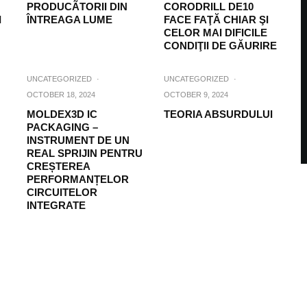
PRODUCÃTORII DIN
CORODRILL DE10
I
ÎNTREAGA LUME
FACE FAŢĂ CHIAR ŞI
CELOR MAI DIFICILE
CONDIŢII DE GĂURIRE
UNCATEGORIZED
·
UNCATEGORIZED
·
OCTOBER 18, 2024
OCTOBER 9, 2024
MOLDEX3D IC
TEORIA ABSURDULUI
PACKAGING –
INSTRUMENT DE UN
REAL SPRIJIN PENTRU
CREȘTEREA
PERFORMANȚELOR
CIRCUITELOR
INTEGRATE