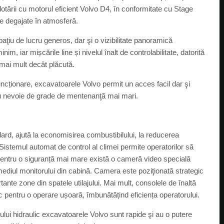
otării cu motorul eficient Volvo D4, în conformitate cu Stage
xe degajate în atmosferă.
aţiu de lucru generos, dar şi o vizibilitate panoramică
nim, iar mișcările line și nivelul înalt de controlabilitate, datorită
 mai mult decât plăcută.
uncționare, excavatoarele Volvo permit un acces facil dar şi
 au nevoie de grade de mentenanţă mai mari.
ard, ajută la economisirea combustibilului, la reducerea
e. Sistemul automat de control al climei permite operatorilor să
, pentru o siguranță mai mare există o cameră video specială
ermediul monitorului din cabină. Camera este poziţionată strategic
ante zone din spatele utilajului. Mai mult, consolele de înaltă
c pentru o operare ușoară, îmbunătățind eficiența operatorului.
mului hidraulic excavatoarele Volvo sunt rapide şi au o putere