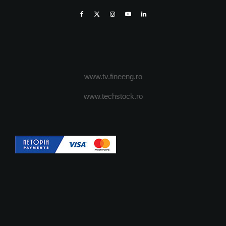
www.tv.fineeng.ro
www.techstock.ro