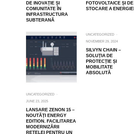
DE INOVAȚIE ȘI
FOTOVOLTAICE ȘI DE
COMUNITATE ÎN
STOCARE A ENERGIE
INFRASTRUCTURA
SUBTERANĂ
UNCATEGORIZED
·
NOVEMBER 29, 2024
SILVYN CHAIN –
SOLUȚIA DE
PROTECȚIE ȘI
MOBILITATE
ABSOLUTĂ
UNCATEGORIZED
·
JUNE 23, 2025
LANSARE ZENON 15 –
NOUTĂȚI ENERGY
EDITION. FACILITAREA
MODERNIZĂRII
REȚELEI PENTRU UN