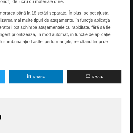
ndiţii de lucru cu materiale dure.
area până la 18 setări separate. În plus, se pot ajusta
tilizarea mai multe tipuri de ataşamente, în funcţie aplicaţia
eratorii pot schimba atașamentele cu rapiditate, fără să fie
igent prioritizează, în mod automat, în funcţie de aplicaţie
ui, îmbunătăţind astfel performanţele, rezultând timpi de
SHARE
EMAIL
g