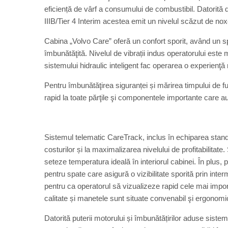
eficiență de vârf a consumului de combustibil. Datorită d
IIIB/Tier 4 Interim acestea emit un nivelul scăzut de no
Cabina „Volvo Care” oferă un confort sporit, având un sp
îmbunătăţită. Nivelul de vibrații indus operatorului este mi
sistemului hidraulic inteligent fac operarea o experienţă
Pentru îmbunătăţirea siguranței și mărirea timpului de f
rapid la toate părţile şi componentele importante care
Sistemul telematic CareTrack, inclus în echiparea stand
costurilor și la maximalizarea nivelului de profitabilitat
seteze temperatura ideală în interiorul cabinei. În plus
pentru spate care asigură o vizibilitate sporită prin int
pentru ca operatorul să vizualizeze rapid cele mai import
calitate și manetele sunt situate convenabil şi ergonomi
Datorită puterii motorului și îmbunătățirilor aduse siste