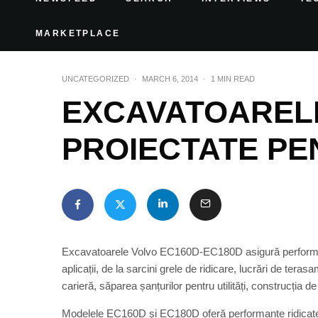
MARKETPLACE
UNCATEGORIZED
·
MARCH 6, 2014
·
1 MIN READ
EXCAVATOAREL
PROIECTATE PE
Excavatoarele Volvo EC160D-EC180D asigură performanț
aplicații, de la sarcini grele de ridicare, lucrări de te
carieră, săparea șanțurilor pentru utilități, construcția 
Modelele EC160D şi EC180D oferă performanțe ridicate, 