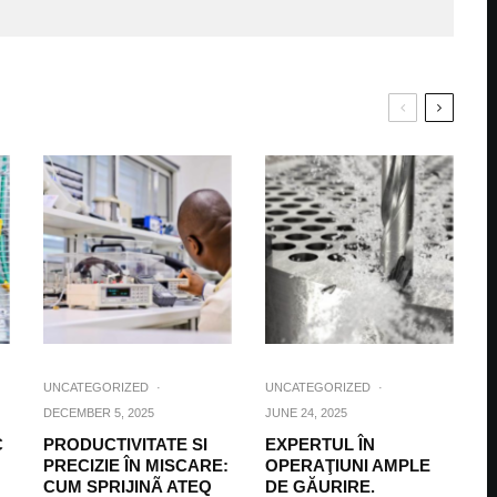
UNCATEGORIZED
·
UNCATEGORIZED
·
DECEMBER 5, 2025
JUNE 24, 2025
C
PRODUCTIVITATE SI
EXPERTUL ÎN
PRECIZIE ÎN MISCARE:
OPERAŢIUNI AMPLE
CUM SPRIJINÃ ATEQ
DE GĂURIRE.