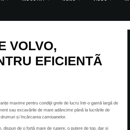
E VOLVO,
NTRU EFICIENTÃ
e maxime pentru condiţii grele de lucru într-o gamă largă de
rasament sau excavările de mare adâncime până la lucrările de
de drumuri și încărcarea camioanelor.
dispun de o forță mare de rupere, o putere de top, dar și