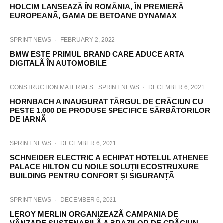
HOLCIM LANSEAZÃ ÎN ROMÂNIA, ÎN PREMIERÃ
EUROPEANÃ, GAMA DE BETOANE DYNAMAX
SPRINT NEWS
·
FEBRUARY 2, 2022
BMW ESTE PRIMUL BRAND CARE ADUCE ARTA
DIGITALÃ ÎN AUTOMOBILE
CONSTRUCTION MATERIALS
SPRINT NEWS
·
DECEMBER 6, 2021
HORNBACH A INAUGURAT TÂRGUL DE CRÃCIUN CU
PESTE 1.000 DE PRODUSE SPECIFICE SÃRBÃTORILOR
DE IARNÃ
SPRINT NEWS
·
DECEMBER 6, 2021
SCHNEIDER ELECTRIC A ECHIPAT HOTELUL ATHENEE
PALACE HILTON CU NOILE SOLUȚII ECOSTRUXURE
BUILDING PENTRU CONFORT ȘI SIGURANȚÃ
SPRINT NEWS
·
DECEMBER 6, 2021
LEROY MERLIN ORGANIZEAZÃ CAMPANIA DE
VÂNZARE SUSTENABILÃ A BRAZILOR DE CRÃCIUN,