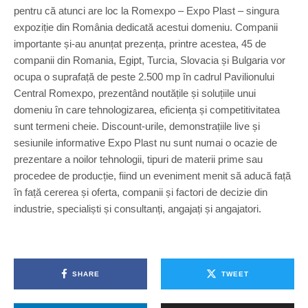
pentru că atunci are loc la Romexpo – Expo Plast – singura
expoziție din România dedicată acestui domeniu. Companii
importante și-au anunțat prezența, printre acestea, 45 de
companii din Romania, Egipt, Turcia, Slovacia și Bulgaria vor
ocupa o suprafață de peste 2.500 mp în cadrul Pavilionului
Central Romexpo, prezentând noutățile și soluțiile unui
domeniu în care tehnologizarea, eficiența și competitivitatea
sunt termeni cheie. Discount-urile, demonstrațiile live și
sesiunile informative Expo Plast nu sunt numai o ocazie de
prezentare a noilor tehnologii, tipuri de materii prime sau
procedee de producție, fiind un eveniment menit să aducă față
în față cererea și oferta, companii și factori de decizie din
industrie, specialiști și consultanți, angajați și angajatori.
SHARE
TWEET