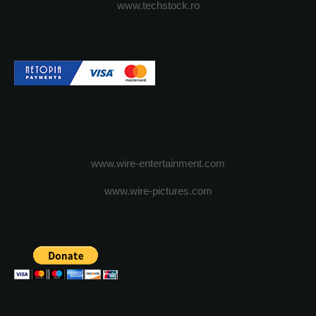
www.techstock.ro
www.wire-entertainment.com
www.wire-pictures.com