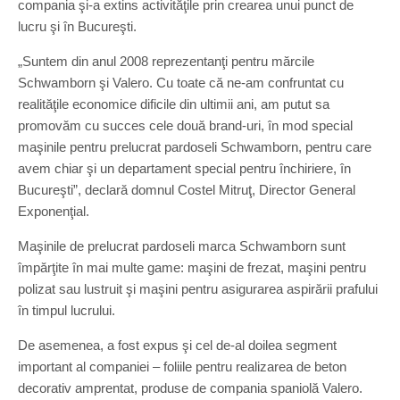
compania şi-a extins activităţile prin crearea unui punct de
lucru şi în Bucureşti.
„Suntem din anul 2008 reprezentanţi pentru mărcile
Schwamborn şi Valero. Cu toate că ne-am confruntat cu
realităţile economice dificile din ultimii ani, am putut sa
promovăm cu succes cele două brand-uri, în mod special
maşinile pentru prelucrat pardoseli Schwamborn, pentru care
avem chiar şi un departament special pentru închiriere, în
Bucureşti”, declară domnul Costel Mitruţ, Director General
Exponenţial.
Maşinile de prelucrat pardoseli marca Schwamborn sunt
împărţite în mai multe game: maşini de frezat, maşini pentru
polizat sau lustruit şi maşini pentru asigurarea aspirării prafului
în timpul lucrului.
De asemenea, a fost expus şi cel de-al doilea segment
important al companiei – foliile pentru realizarea de beton
decorativ amprentat, produse de compania spaniolă Valero.