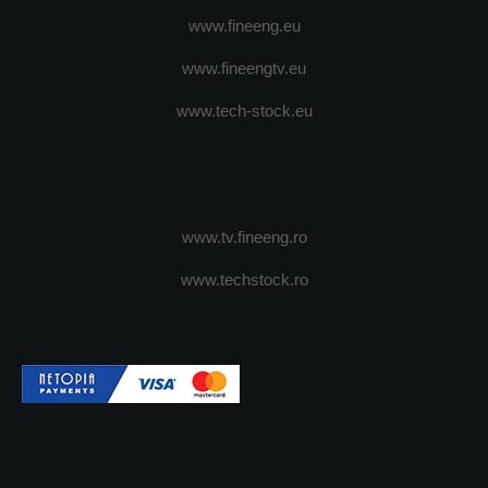
www.fineeng.eu
www.fineengtv.eu
www.tech-stock.eu
www.tv.fineeng.ro
www.techstock.ro