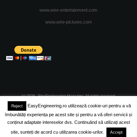
www.wire-entertainment.com
www.wire-pictures.com
(c) 2026 - FineEngineering Magazine. All rights reserved.
EasyEngineering.ro utilizează cookie-uri pentru a vă
Reject
DESPRE NOI
ABONAMENT
ADVERTISING
JOBS
îmbunătăți experiența pe acest site și pentru a vă oferi servicii și
DESPRE COOKIES
POLITICA DE CONFIDENTIALITATE
conținut adaptate intereselor dvs. Continuând să utilizați acest
site, sunteți de acord cu utilizarea cookie-urilor.
Accept
TERMENI SI CONDITII