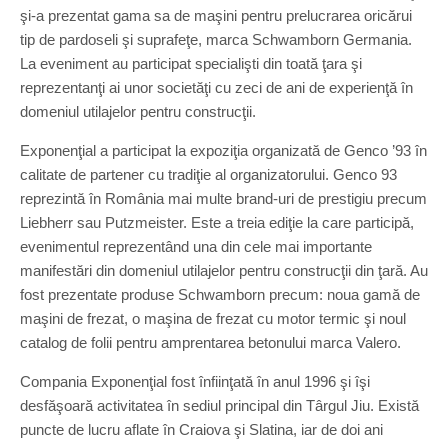
şi-a prezentat gama sa de maşini pentru prelucrarea oricărui
tip de pardoseli şi suprafeţe, marca Schwamborn Germania.
La eveniment au participat specialişti din toată ţara şi
reprezentanţi ai unor societăţi cu zeci de ani de experienţă în
domeniul utilajelor pentru construcţii.
Exponenţial a participat la expoziţia organizată de Genco ’93 în
calitate de partener cu tradiţie al organizatorului. Genco 93
reprezintă în România mai multe brand-uri de prestigiu precum
Liebherr sau Putzmeister. Este a treia ediţie la care participă,
evenimentul reprezentând una din cele mai importante
manifestări din domeniul utilajelor pentru construcţii din ţară. Au
fost prezentate produse Schwamborn precum: noua gamă de
maşini de frezat, o maşina de frezat cu motor termic şi noul
catalog de folii pentru amprentarea betonului marca Valero.
Compania Exponenţial fost înfiinţată în anul 1996 şi îşi
desfăşoară activitatea în sediul principal din Târgul Jiu. Există
puncte de lucru aflate în Craiova şi Slatina, iar de doi ani