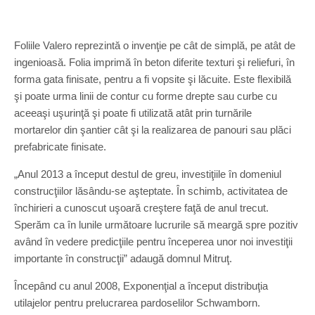
Foliile Valero reprezintă o invenţie pe cât de simplă, pe atât de
ingenioasă. Folia imprimă în beton diferite texturi şi reliefuri, în
forma gata finisate, pentru a fi vopsite şi lăcuite. Este flexibilă
şi poate urma linii de contur cu forme drepte sau curbe cu
aceeaşi uşurinţă şi poate fi utilizată atât prin turnările
mortarelor din şantier cât şi la realizarea de panouri sau plăci
prefabricate finisate.
„Anul 2013 a început destul de greu, investiţiile în domeniul
construcţiilor lăsându-se aşteptate. În schimb, activitatea de
închirieri a cunoscut uşoară creştere faţă de anul trecut.
Sperăm ca în lunile următoare lucrurile să meargă spre pozitiv
având în vedere predicţiile pentru începerea unor noi investiţii
importante în construcţii” adaugă domnul Mitruţ.
Începând cu anul 2008, Exponenţial a început distribuţia
utilajelor pentru prelucrarea pardoselilor Schwamborn.