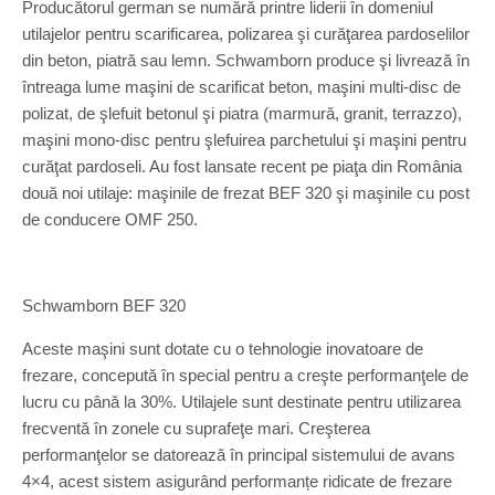
Producătorul german se numără printre liderii în domeniul
utilajelor pentru scarificarea, polizarea şi curăţarea pardoselilor
din beton, piatră sau lemn. Schwamborn produce şi livrează în
întreaga lume maşini de scarificat beton, maşini multi-disc de
polizat, de şlefuit betonul şi piatra (marmură, granit, terrazzo),
maşini mono-disc pentru şlefuirea parchetului şi maşini pentru
curăţat pardoseli. Au fost lansate recent pe piaţa din România
două noi utilaje: maşinile de frezat BEF 320 şi maşinile cu post
de conducere OMF 250.
Schwamborn BEF 320
Aceste maşini sunt dotate cu o tehnologie inovatoare de
frezare, concepută în special pentru a creşte performanţele de
lucru cu până la 30%. Utilajele sunt destinate pentru utilizarea
frecventă în zonele cu suprafeţe mari. Creşterea
performanţelor se datorează în principal sistemului de avans
4×4, acest sistem asigurând performanțe ridicate de frezare