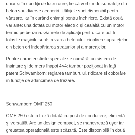
chiar și în condiții de lucru dure, fie că vorbim de suprafeţe din
beton sau diverse acoperiri. Utilajele sunt disponibil pentru
vânzare, iar în curând chiar şi pentru închiriere. Există două
variante: una dotată cu motor electric şi cealaltă cu un motor
termic pe benzină. Gamele de aplicații pentru care pot fi
folosite maşinile sunt: frezarea betonului, cioplirea suprafeţelor
din beton ori îndepărtarea straturilor și a marcajelor.
Printre caracteristicile speciale se numără: un sistem de
înaintare şi de mers înapoi 4×4; tambur poziţionat în faţă –
patent Schwamborn; reglarea tamburului, ridicare şi coborâre
în funcţie de adâncimea de frezare.
Schwamborn OMF 250
OMF 250 este o freză dotată cu post de conducere, eficientă
şi versatilă. Are un design compact, se manevrează uşor iar
greutatea operaţională este scăzută. Este disponibilă în două