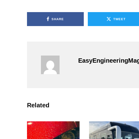
SHARE
TWEET
EasyEngineeringMa
Related