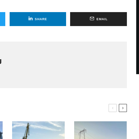
SHARE
EMAIL
g