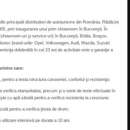
in principalii distribuitori de autoturisme din România. Rădăcini
005, prin inaugurarea unui prim showroom în Bucureşti. În
showroom-uri şi service-uri) în Bucureşti, Brăila, Braşov,
egăsesc brand-urile: Opel, Volkswagen, Audi, Mazda, Suzuki
ienţa dobândită în cei 23 ani de activitate este o garanţie a
rintre care:
, pentru a testa structura caroseriei, confortul şi rezistenţa;
 verifica etanșeitatea, precum şi o serie de teste efectuate în
eşte cu apă sărată pentru a verifica rezistenta la coroziune;
zută pentru a verifica ţinuta de drum;
tilizare intensivă pe durata a 10 ani.