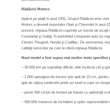
Rădăcini Motors
Apărut pe piaţă în anul 1991, Grupul Rădăcini este unul d
Motors a devenit importator Opel şi Chevrolet în anul 2
prezent, reţeaua Rădăcini cuprinde un număr de locaţii (
Constanța şi Galaţi. În portofoliul companiei auto se r
Citroen, Peugeot, Honda şi Cadillac. De asemenea, exper
calităţii serviciilor pe care le oferă reţeaua Rădăcini.
Noul model a fost supus mai multor teste specifice p
– 30.000 km pe suprafeţe dificile, atât încărcat cât şi gol
– 1.000 operaţiuni de trecere prin apă de 10 cm, pentru a
apă de câţiva centimetri printr-un tunel în care se strop
– peste 500 cicluri de testare pe trasee cu aderență scă
– 500.000 manevre de închidere a uşilor reprezentând o u