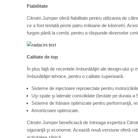
Fiabilitate
Citroën Jumper oferă fiabilitate pentru utilizarea de cătr
ce a fost testată peste patru milioane de kilometri. Acest
furgon până la combi, pentru a răspunde diverselor ceri
Calitate de top
În plus faţă de recentele îmbunătăţiri ale design-ului şi 
îmbunătăţiri tehnice, pentru o calitate superioară:
Sisteme de injectoare reproiectate pentru motorizăril
Uşi spate şi laterale consolidate (testate pe durata 
Sisteme de frânare optimizate pentru performanţă, re
Amortizoare optimizate.
Citroën Jumper beneficiază de întreaga expertiza Citroën
siguranţă şi economie. Această nouă versiune oferă robusteţ
activitatea zilnică.