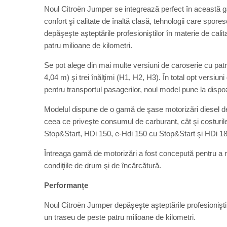
Noul Citroën Jumper se integrează perfect în această g
confort şi calitate de înaltă clasă, tehnologii care spor
depăşeşte aşteptările profesioniştilor în materie de calita
patru milioane de kilometri.
Se pot alege din mai multe versiuni de caroserie cu pat
4,04 m) şi trei înălţimi (H1, H2, H3). În total opt versiun
pentru transportul pasagerilor, noul model pune la dispo
Modelul dispune de o gamă de şase motorizări diesel de
ceea ce priveşte consumul de carburant, cât şi costuril
Stop&Start, HDi 150, e-Hdi 150 cu Stop&Start şi HDi 18
Întreaga gamă de motorizări a fost concepută pentru a rez
condiţiile de drum şi de încărcătură.
Performanțe
Noul Citroën Jumper depăşeşte aşteptările profesioniştilor
un traseu de peste patru milioane de kilometri.