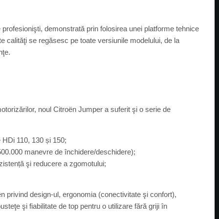
e profesionişti, demonstrată prin folosirea unei platforme tehnice
e calităţi se regăsesc pe toate versiunile modelului, de la
nţe.
motorizărilor, noul Citroën Jumper a suferit şi o serie de
e HDi 110, 130 și 150;
a 500.000 manevre de închidere/deschidere);
zistență şi reducere a zgomotului;
 privind design-ul, ergonomia (conectivitate şi confort),
e şi fiabilitate de top pentru o utilizare fără griji în