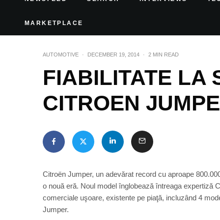
MARKETPLACE
AUTOMOTIVE
·
DECEMBER 19, 2014
·
2 MIN READ
FIABILITATE LA
CITROEN JUMP
Citroën Jumper, un adevărat record cu aproape 800.000 uni
o nouă eră. Noul model înglobează întreaga expertiză C
comerciale uşoare, existente pe piaţă, incluzând 4 mod
Jumper.