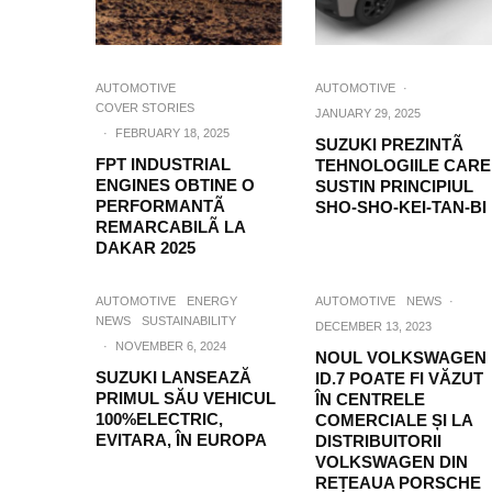
AUTOMOTIVE
AUTOMOTIVE
·
COVER STORIES
JANUARY 29, 2025
·
FEBRUARY 18, 2025
SUZUKI PREZINTÃ
FPT INDUSTRIAL
TEHNOLOGIILE CARE
ENGINES OBTINE O
SUSTIN PRINCIPIUL
PERFORMANTÃ
SHO-SHO-KEI-TAN-BI
REMARCABILÃ LA
DAKAR 2025
AUTOMOTIVE
ENERGY
AUTOMOTIVE
NEWS
·
NEWS
SUSTAINABILITY
DECEMBER 13, 2023
·
NOVEMBER 6, 2024
NOUL VOLKSWAGEN
SUZUKI LANSEAZĂ
ID.7 POATE FI VĂZUT
PRIMUL SĂU VEHICUL
ÎN CENTRELE
100%ELECTRIC,
COMERCIALE ȘI LA
EVITARA, ÎN EUROPA
DISTRIBUITORII
VOLKSWAGEN DIN
REȚEAUA PORSCHE