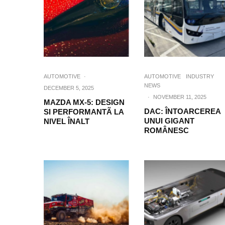
AUTOMOTIVE
·
AUTOMOTIVE
INDUSTRY
NEWS
DECEMBER 5, 2025
·
NOVEMBER 11, 2025
MAZDA MX-5: DESIGN
DAC: ÎNTOARCEREA
SI PERFORMANTÃ LA
UNUI GIGANT
NIVEL ÎNALT
ROMÂNESC