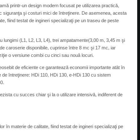
amă printr-un design modern focusat pe utilizarea practică,
esc siguranţa şi costuri mici de întreţinere. De asemenea, acesta
te, fiind testat de ingineri specializaţi pe un traseu de peste
ru lungimi (L1, L2, L3, L4), trei ampatamente(3,00 m, 3,45 m şi
i de caroserie disponibile, cuprinse între 8 mc şi 17 mc, iar
ziţie o versiune combi cu cinci sau nouă locuri.
osebit de eficiente ce garantează economii importante atât în
e de întreţinere: HDi 110, HDi 130, e-HDi 130 cu sistem
0.
ista cu succes chiar şi la o utilizare intensivă, indiferent de
 în materie de calitate, fiind testat de ingineri specializaţi pe