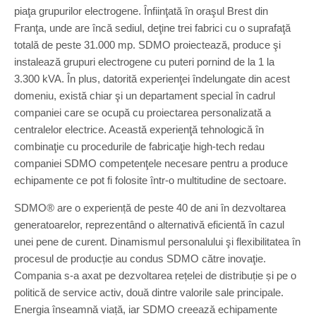
piaţa grupurilor electrogene. Înfiinţată în oraşul Brest din
Franţa, unde are încă sediul, deţine trei fabrici cu o suprafaţă
totală de peste 31.000 mp. SDMO proiectează, produce şi
instalează grupuri electrogene cu puteri pornind de la 1 la
3.300 kVA. În plus, datorită experienţei îndelungate din acest
domeniu, există chiar şi un departament special în cadrul
companiei care se ocupă cu proiectarea personalizată a
centralelor electrice. Această experienţă tehnologică în
combinaţie cu procedurile de fabricaţie high-tech redau
companiei SDMO competenţele necesare pentru a produce
echipamente ce pot fi folosite într-o multitudine de sectoare.
SDMO® are o experiență de peste 40 de ani în dezvoltarea
generatoarelor, reprezentând o alternativă eficientă în cazul
unei pene de curent. Dinamismul personalului şi flexibilitatea în
procesul de producție au condus SDMO către inovaţie.
Compania s-a axat pe dezvoltarea rețelei de distribuție și pe o
politică de service activ, două dintre valorile sale principale.
Energia înseamnă viață, iar SDMO creează echipamente