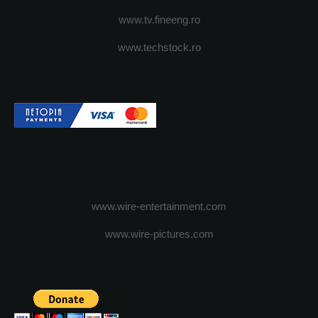
www.tv.fineeng.ro
www.techstock.ro
www.wire-entertainment.com
www.wire-pictures.com