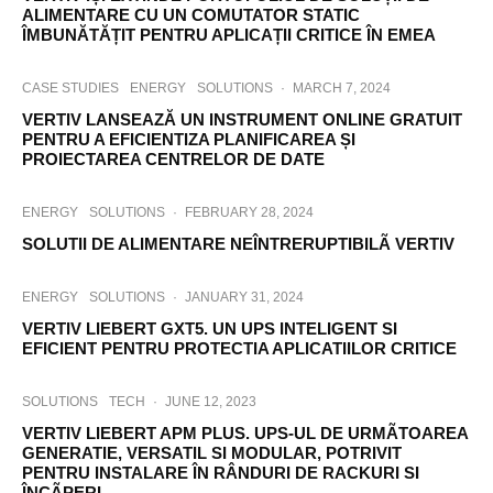
ALIMENTARE CU UN COMUTATOR STATIC
ÎMBUNĂTĂȚIT PENTRU APLICAȚII CRITICE ÎN EMEA
CASE STUDIES
ENERGY
SOLUTIONS
·
MARCH 7, 2024
VERTIV LANSEAZĂ UN INSTRUMENT ONLINE GRATUIT
PENTRU A EFICIENTIZA PLANIFICAREA ȘI
PROIECTAREA CENTRELOR DE DATE
ENERGY
SOLUTIONS
·
FEBRUARY 28, 2024
SOLUTII DE ALIMENTARE NEÎNTRERUPTIBILÃ VERTIV
ENERGY
SOLUTIONS
·
JANUARY 31, 2024
VERTIV LIEBERT GXT5. UN UPS INTELIGENT SI
EFICIENT PENTRU PROTECTIA APLICATIILOR CRITICE
SOLUTIONS
TECH
·
JUNE 12, 2023
VERTIV LIEBERT APM PLUS. UPS-UL DE URMÃTOAREA
GENERATIE, VERSATIL SI MODULAR, POTRIVIT
PENTRU INSTALARE ÎN RÂNDURI DE RACKURI SI
ÎNCÃPERI