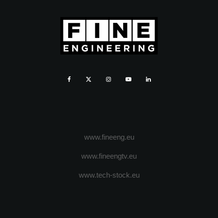
www.fineeng.eu
www.fineengtv.eu
www.tech-stock.eu