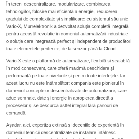
În teren, descentralizare, modularizare, combinarea
tehnologiilor, folosire mai eficientă a energiei, reducerea
gradului de complexitate și simplificare: cu sistemul său unic
Vario-X, Murrelektronik a dezvoltat soluția completă integrală
pentru această revoluție în domeniul automatizării industriale –
o soluție care integrează perfect și independent de producători
toate elementele periferice, de la senzor până la Cloud.
Vario-X este o platformă de automatizare, flexibilă și scalabilă
în mod consecvent, care oferă maximă deschidere și
performanță pe toate nivelurile și pentru toate interfețele. Iar
acest lucru nu este întâmplător: compania este pionierul în
domeniul conceptelor descentralizate de automatizare, care
aduc semnale, date și energie în apropierea directă a
proceselor și se descurcă astfel integral fără panouri de
comandă.
Așadar, aici, expertiza extinsă și deceniile de experiență în
domeniul tehnicii descentralizate de instalare întâlnesc