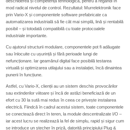
deschiderea și competența tehnologică, pentru a regândi în
mod radical nivelul de control. Rezultatul: Murrelektronik face
prin Vario-X și componentele software prefabricate ca
automatizarea industrială să fie cât mai simplă, lină și rentabilă
posibil – și totodată compatibilă cu toate protocoalele
industriale importante.
Cu ajutorul structurii modulare, componentele pot fi adăugate
sau înlocuite cu ușurință și fără perioade lungi de
nefuncționare. Iar geamănul digital face posibilă testarea
virtuală și optimizarea utilajului sau a instalației, încă dinaintea
punerii în funcțiune.
Astfel, cu Vario-X, clienții au un sistem deschis provocărilor
sau extinderilor viitoare și încă de astăzi beneficiază de un
efort cu 30 la sută mai redus în ceea ce privește instalarea
electrică. Fiindcă în cadrul acestui sistem, toate componentele
se conectează direct în teren, la module descentralizate I/O –
iar acest lucru se realizează la fel de simplu, rapid și sigur cum
se introduce un ștecher în priză, datorită principiului Plug &