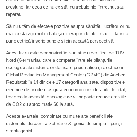
presiune. Iar ceea ce nu există, nu trebuie nici întreținut sau
reparat.
Să nu uităm de efectele pozitive asupra sănătății lucrătorilor nu
mai există zgomot în hală și nici vapori de ulei în aer – fabrica
pur electrică înscrie puncte și din această perspectivă.
Acest lucru este demonstrat într-un studiu certificat de TÜV
Nord (Germania), care a comparat între ele bilanțurile
ecologice ale sistemelor de fixare pneumatice și electrice în
Global Production Management Center (GPMC) din Aachen.
Rezultatul: în 14 din cele 17 categorii analizate, dispozitivele
electrice de prindere asigură economii considerabile. În total,
trecerea la această tehnologie de viitor poate reduce emisiile
de CO2 cu aproximativ 60 la sută.
Aceste avantaje, combinate cu multe alte beneficii ale
sistemului descentralizat Vario-X: genial de simplu – pur și
simplu genial.