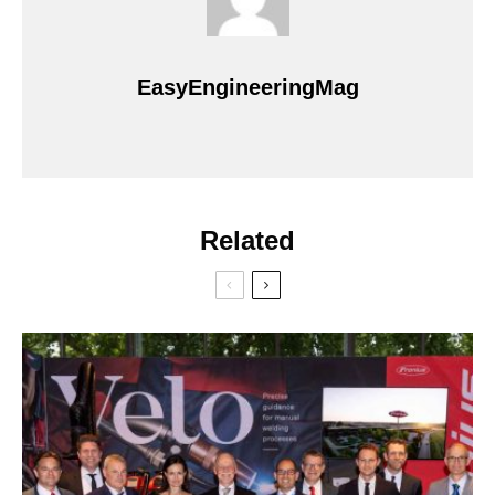
EasyEngineeringMag
Related