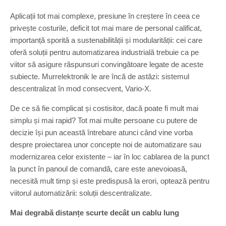
Aplicații tot mai complexe, presiune în creștere în ceea ce
privește costurile, deficit tot mai mare de personal calificat,
importanță sporită a sustenabilității și modularității: cei care
oferă soluții pentru automatizarea industrială trebuie ca pe
viitor să asigure răspunsuri convingătoare legate de aceste
subiecte. Murrelektronik le are încă de astăzi: sistemul
descentralizat în mod consecvent, Vario-X.
De ce să fie complicat și costisitor, dacă poate fi mult mai
simplu și mai rapid? Tot mai multe persoane cu putere de
decizie își pun această întrebare atunci când vine vorba
despre proiectarea unor concepte noi de automatizare sau
modernizarea celor existente – iar în loc cablarea de la punct
la punct în panoul de comandă, care este anevoioasă,
necesită mult timp și este predispusă la erori, optează pentru
viitorul automatizării: soluții descentralizate.
Mai degrabă distanțe scurte decât un cablu lung