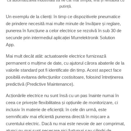
ca automatizarea industrială să fie cât mai simplă, lină și rentabilă cu
putință.
Un exemplu de la clienți: în timp ce dispozitivele pneumatice
de prindere necesită mai multe minute de învățare și reglare,
punerea în funcțiune a celor electrice se rezolvă în sub 30 de
secunde prin intermediul aplicației Murrelektronik Solution
App.
Mai mult decât atât: actuatoarele electrice furnizează
permanent o mulțime de date, cu ajutorul cărora abaterile de la
valorile standard pot fi identificate din timp. Acest aspect face
posibilă evitarea defecțiunilor costisitoare, folosind întreținerea
predictivă (Predictive Maintenance).
Acționările electrice nu sunt însă cu un pas înainte numai în
ceea ce privește flexibilitatea și opțiunile de monitorizare, ci
inclusiv în materie de eficiență: în cele din urmă, este
semnificativ mai eficientă punerea directă în mișcare a
curentului electric. Dacă nu mai este nevoie de aer comprimat,
atunci nu mai sunt necesare nici furtunuri sau cilindri de