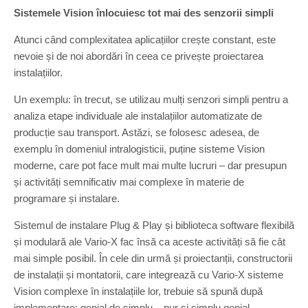
Sistemele Vision înlocuiesc tot mai des senzorii simpli
Atunci când complexitatea aplicațiilor crește constant, este
nevoie și de noi abordări în ceea ce privește proiectarea
instalațiilor.
Un exemplu: în trecut, se utilizau mulți senzori simpli pentru a
analiza etape individuale ale instalațiilor automatizate de
producție sau transport. Astăzi, se folosesc adesea, de
exemplu în domeniul intralogisticii, puține sisteme Vision
moderne, care pot face mult mai multe lucruri – dar presupun
și activități semnificativ mai complexe în materie de
programare și instalare.
Sistemul de instalare Plug & Play și biblioteca software flexibilă
și modulară ale Vario-X fac însă ca aceste activități să fie cât
mai simple posibil. În cele din urmă și proiectanții, constructorii
de instalații și montatorii, care integrează cu Vario-X sisteme
Vision complexe în instalațiile lor, trebuie să spună după
implementare: genial de simplu – pur și simplu genial.