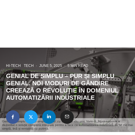
HI-TECH
TECH
·
JUNE 5, 2025
·
5 MIN READ
GENIAL DE SIMPLU – PUR ȘI SIMPLU
GENIAL. NOI MODURI DE GÂNDIRE
CREEAZĂ O REVOLUȚIE ÎN DOMENIUL
AUTOMATIZĂRII INDUSTRIALE
Genial de simplu – pur și simplu genial: cu sistemul său unic Vario-X, Murrelektronik a
dezvoltat o soluție completă integrală pentru a face ca automatizarea industrială să fie cât mai
simplă, lină și rentabilă cu putință.