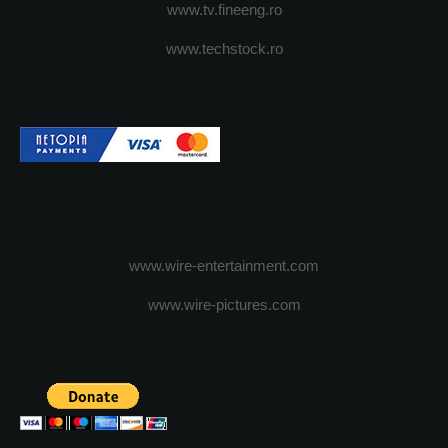
www.tv.fineeng.ro
www.techstock.ro
www.wire-entertainment.com
www.wire-pictures.com