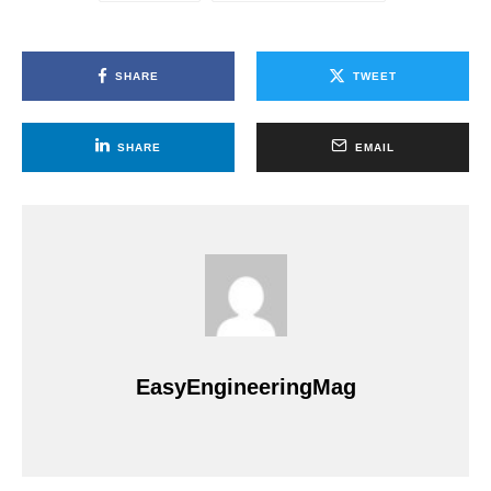
SHARE
TWEET
SHARE
EMAIL
EasyEngineeringMag