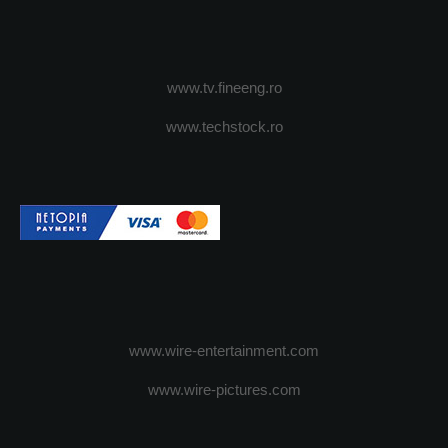
www.tv.fineeng.ro
www.techstock.ro
www.wire-entertainment.com
www.wire-pictures.com