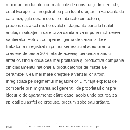
mai mari producători de materiale de construcții din centrul și
estul Europei, a înregistrat pe plan local creșteri în vânzările de
cărămizi, țigle ceramice și prefabricate din beton și
preconizează cel mult o evoluție stagnantă până la finalul
anului, în situația în care criza sanitară va impune închiderea
șantierelor. Potrivit companiei, gama de cărămizi Leier
Brikston a înregistrat în primul semestru al acestui an o
creștere de peste 30% față de aceeași perioadă a anului
anterior, fiind a doua cea mai profitabilă și productivă companie
din clasamentul național al producătorilor de materiale
ceramice. Cea mai mare creștere a vânzărilor a fost
înregistrată pe segmentul magazinelor DIY, fapt explicat de
companie prin migrarea noii generații de proprietari dinspre
blocurile de apartamente către case, acolo unde pot realiza
aplicații cu astfel de produse, precum sobe sau grătare.
GRUPUL LEIER
MATERIALE DE CONSTRUCȚII
TAGS