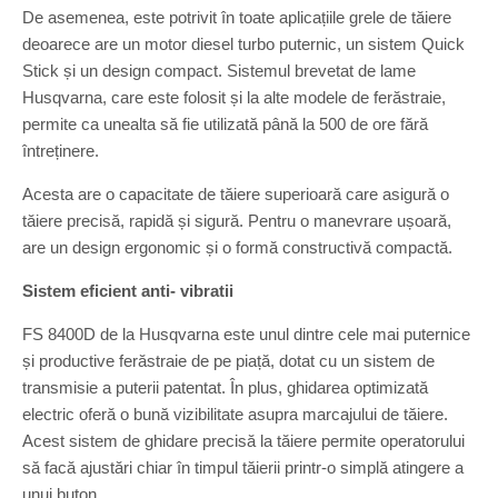
De asemenea, este potrivit în toate aplicațiile grele de tăiere
deoarece are un motor diesel turbo puternic, un sistem Quick
Stick și un design compact. Sistemul brevetat de lame
Husqvarna, care este folosit și la alte modele de ferăstraie,
permite ca unealta să fie utilizată până la 500 de ore fără
întreținere.
Acesta are o capacitate de tăiere superioară care asigură o
tăiere precisă, rapidă și sigură. Pentru o manevrare ușoară,
are un design ergonomic și o formă constructivă compactă.
Sistem eficient anti- vibratii
FS 8400D de la Husqvarna este unul dintre cele mai puternice
și productive ferăstraie de pe piață, dotat cu un sistem de
transmisie a puterii patentat. În plus, ghidarea optimizată
electric oferă o bună vizibilitate asupra marcajului de tăiere.
Acest sistem de ghidare precisă la tăiere permite operatorului
să facă ajustări chiar în timpul tăierii printr-o simplă atingere a
unui buton.