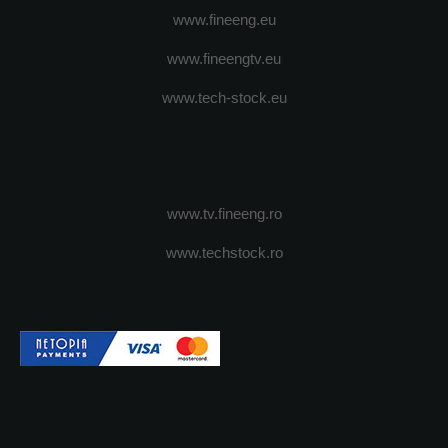
www.fineeng.eu
www.fineengtv.eu
www.tech-stock.eu
www.tv.fineeng.ro
www.techstock.ro