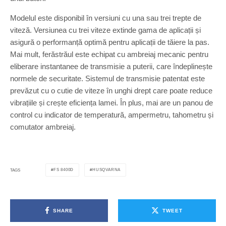
Modelul este disponibil în versiuni cu una sau trei trepte de
viteză. Versiunea cu trei viteze extinde gama de aplicații și
asigură o performanță optimă pentru aplicații de tăiere la pas.
Mai mult, ferăstrăul este echipat cu ambreiaj mecanic pentru
eliberare instantanee de transmisie a puterii, care îndeplinește
normele de securitate. Sistemul de transmisie patentat este
prevăzut cu o cutie de viteze în unghi drept care poate reduce
vibrațiile și crește eficiența lamei. În plus, mai are un panou de
control cu indicator de temperatură, ampermetru, tahometru și
comutator ambreiaj.
FS 8400D
HUSQVARNA
TAGS
SHARE
TWEET