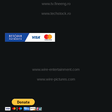
www.tv.fineeng.ro
www.techstock.ro
www.wire-entertainment.com
www.wire-pictures.com