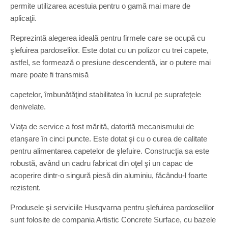
permite utilizarea acestuia pentru o gamă mai mare de
aplicaţii.
Reprezintă alegerea ideală pentru firmele care se ocupă cu
şlefuirea pardoselilor. Este dotat cu un polizor cu trei capete,
astfel, se formează o presiune descendentă, iar o putere mai
mare poate fi transmisă
capetelor, îmbunătăţind stabilitatea în lucrul pe suprafeţele
denivelate.
Viaţa de service a fost mărită, datorită mecanismului de
etanşare în cinci puncte. Este dotat şi cu o curea de calitate
pentru alimentarea capetelor de şlefuire. Construcţia sa este
robustă, având un cadru fabricat din oţel şi un capac de
acoperire dintr-o singură piesă din aluminiu, făcându-l foarte
rezistent.
Produsele şi serviciile Husqvarna pentru şlefuirea pardoselilor
sunt folosite de compania Artistic Concrete Surface, cu bazele