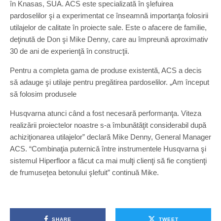
în Knasas, SUA. ACS este specializată în şlefuirea
pardoselilor şi a experimentat ce înseamnă importanţa folosirii
utilajelor de calitate în proiecte sale. Este o afacere de familie,
deţinută de Don şi Mike Denny, care au împreună aproximativ
30 de ani de experienţă în construcţii.
Pentru a completa gama de produse existentă, ACS a decis
să adauge şi utilaje pentru pregătirea pardoselilor. „Am început
să folosim produsele
Husqvarna atunci când a fost necesară performanţa. Viteza
realizării proiectelor noastre s-a îmbunătăţit considerabil după
achiziţionarea utilajelor” declară Mike Denny, General Manager
ACS. “Combinaţia puternică între instrumentele Husqvarna şi
sistemul Hiperfloor a făcut ca mai mulţi clienţi să fie conştienţi
de frumuseţea betonului şlefuit” continuă Mike.
SHARE
TWEET