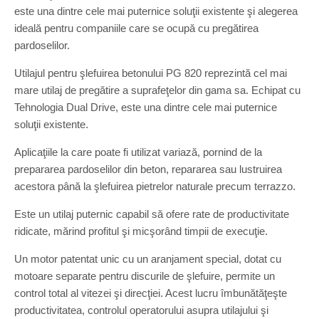
este una dintre cele mai puternice soluţii existente şi alegerea
ideală pentru companiile care se ocupă cu pregătirea
pardoselilor.
Utilajul pentru şlefuirea betonului PG 820 reprezintă cel mai
mare utilaj de pregătire a suprafeţelor din gama sa. Echipat cu
Tehnologia Dual Drive, este una dintre cele mai puternice
soluţii existente.
Aplicaţiile la care poate fi utilizat variază, pornind de la
prepararea pardoselilor din beton, repararea sau lustruirea
acestora până la şlefuirea pietrelor naturale precum terrazzo.
Este un utilaj puternic capabil să ofere rate de productivitate
ridicate, mărind profitul şi micşorând timpii de execuţie.
Un motor patentat unic cu un aranjament special, dotat cu
motoare separate pentru discurile de şlefuire, permite un
control total al vitezei şi direcţiei. Acest lucru îmbunătăţeşte
productivitatea, controlul operatorului asupra utilajului şi