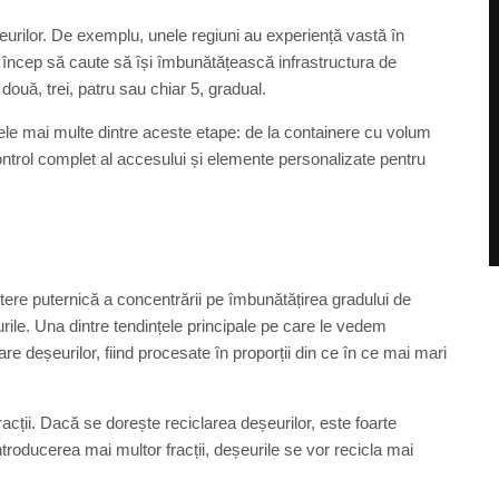
șeurilor. De exemplu, unele regiuni au experiență vastă în
bia încep să caute să își îmbunătățească infrastructura de
 două, trei, patru sau chiar 5, gradual.
le mai multe dintre aceste etape: de la containere cu volum
control complet al accesului și elemente personalizate pentru
ștere puternică a concentrării pe îmbunătățirea gradului de
rile. Una dintre tendințele principale pe care le vedem
e deșeurilor, fiind procesate în proporții din ce în ce mai mari
racții. Dacă se dorește reciclarea deșeurilor, este foarte
ntroducerea mai multor fracții, deșeurile se vor recicla mai