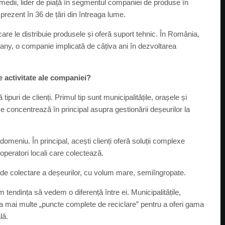
edii, lider de piață în segmentul companiei de produse în
 prezent în 36 de țări din întreaga lume.
are le distribuie produsele și oferă suport tehnic. În România,
ny, o companie implicată de câțiva ani în dezvoltarea
e activitate ale companiei?
uri de clienți. Primul tip sunt municipalitățile, orașele și
e concentrează în principal asupra gestionării deșeurilor la
 domeniu. În principal, acești clienți oferă soluții complexe
peratori locali care colectează.
e de colectare a deșeurilor, cu volum mare, semiîngropate.
tendința să vedem o diferență între ei. Municipalitățile,
 mai multe „puncte complete de reciclare” pentru a oferi gama
lă.