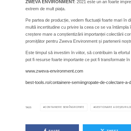
ZWEVA ENVIRONMENT:
2021 este un an foarte imprev
extrem de mult piața.
Pe partea de producție, vedem fluctuații foarte mari în di
multă incertitudine cu privire la ceea ce se va întâmpla î
creștere mare a conștientizării importanței colectării cor
promițător pentru Zweva Environment și partenerii noștri
Este timpul să investim în viitor, să contribuim la efort
pot fi resurse foarte importante ce pot fi transformate în 
www.zweva-environment.com
best-tools.ro/containere-semiingropate-de-colectare-a-d
CONTAINERE SEMIÎNGROPATE
GESTIONARE A DEȘEURIL
TAGS
SHARE
TWEET