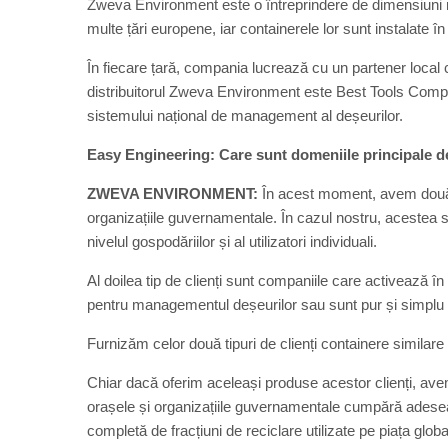
Zweva Environment este o întreprindere de dimensiuni m
multe țări europene, iar containerele lor sunt instalate în
În fiecare țară, compania lucrează cu un partener local c
distribuitorul Zweva Environment este Best Tools Compa
sistemului național de management al deșeurilor.
Easy Engineering:
Care sunt domeniile principale d
ZWEVA ENVIRONMENT:
În acest moment, avem două tip
organizațiile guvernamentale. În cazul nostru, acestea s
nivelul gospodăriilor și al utilizatori individuali.
Al doilea tip de clienți sunt companiile care activează în
pentru managementul deșeurilor sau sunt pur și simplu o
Furnizăm celor două tipuri de clienți containere similar
Chiar dacă oferim aceleași produse acestor clienți, avem 
orașele și organizațiile guvernamentale cumpără adesea
completă de fracțiuni de reciclare utilizate pe piața globa