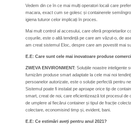
Vedem din ce în ce mai mulți operatori locali care prefe
macara, exact cum se golesc și containerele semiîngropa
igiena tuturor celor implicați în proces.
Mai mult control al accesului, care oferă proprietarilor c
coșurile, este o altă tendință pe care am văzut-o, de a
am creat sistemul Eloc, despre care am povestit mai s
E.E:
Care sunt cele mai inovatoare produse comerci
ZWEVA ENVIRONMENT:
Soluțiile noastre inteligente
furnizăm produse smart adaptate la cele mai noi tendinț
persoanelor autorizate, este o soluție perfectă pentru nece
Sistemul poate fi instalat pe aproape orice tip de contai
smart, creat de noi, care eficientizează tot procesul de co
de umplere al fiecărui container și tipul de fracție colecta
colectare, economisind timp și, evident, bani.
E.E:
Ce estimări aveți pentru anul 2021?