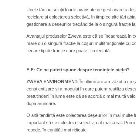
Unele țări au soluții foarte avansate de gestionare a de
reciclare și colectarea selectivă, în timp ce alte țări a
gestionare a deșeurilor trecând de la o singură fracție la
Avantajul produselor Zweva este că se încadrează în ce
mare cu o singură fracție la coșuri multifracționale cu 
fiecare tip de fracție care poate fi colectată.
E.E:
Ce ne puteți spune despre tendințele pieței?
ZWEVA ENVIRONMENT:
În ultimii ani am văzut o cre
conștientizare și a modului în care putem reutiliza deșeu
pretutindeni în lume este că se acordă o mai multă valoar
după aruncare.
O altă tendință este colectarea deșeurilor în mai multe f
important să se colecteze selectiv, cât mai curat. Prin i
repede, în cantități mai ridicate.