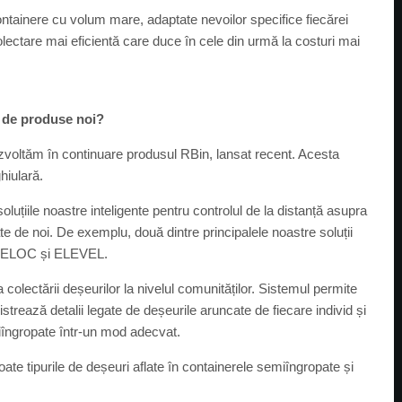
ntainere cu volum mare, adaptate nevoilor specifice fiecărei
olectare mai eficientă care duce în cele din urmă la costuri mai
e de produse noi?
oltăm în continuare produsul RBin, lansat recent. Acesta
hiulară.
uțiile noastre inteligente pentru controlul de la distanță asupra
late de noi. De exemplu, două dintre principalele noastre soluții
le ELOC și ELEVEL.
colectării deșeurilor la nivelul comunităților. Sistemul permite
strează detalii legate de deșeurile aruncate de fiecare individ și
miîngropate într-un mod adecvat.
te tipurile de deșeuri aflate în containerele semiîngropate și