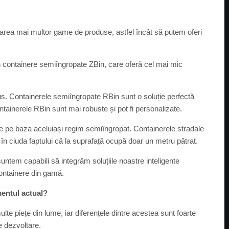
area mai multor game de produse, astfel încât să putem oferi
containere semiîngropate ZBin, care oferă cel mai mic
 Containerele semiîngropate RBin sunt o soluție perfectă
ntainerele RBin sunt mai robuste și pot fi personalizate.
e pe baza aceluiași regim semiîngropat. Containerele stradale
 în ciuda faptului că la suprafață ocupă doar un metru pătrat.
suntem capabili să integrăm soluțiile noastre inteligente
containere din gamă.
omentul actual?
te piețe din lume, iar diferențele dintre acestea sunt foarte
de dezvoltare.