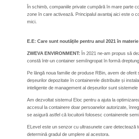
În schimb, companiile private cumpără în mare parte co
zone în care activează. Principalul avantaj aici este o c
mici.
E.E:
Care sunt noutățile pentru anul 2021 în materi
ZWEVA ENVIRONMENT:
În 2021 ne-am propus să dezv
constă într-un container semiîngropat în formă dreptung
Pe lângă noua familie de produse RBin, avem de oferit sol
deșeurilor depozitate în containerele distribuite și insta
inteligente de management al deșeurilor sunt sisteme
Am dezvoltat sistemul Eloc pentru a ajuta la optimizarea 
accesul la containere doar persoanelor autorizate, înregi
se asigură astfel că locuitorii folosesc containerele se
ELevel este un senzor cu ultrasunete care detectează toa
determină gradul de umplere al acestora.