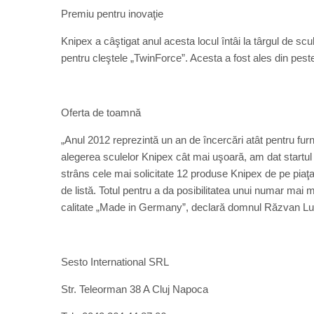
Premiu pentru inovaţie
Knipex a câştigat anul acesta locul întâi la târgul de sc
pentru cleştele „TwinForce”. Acesta a fost ales din pest
Oferta de toamnă
„Anul 2012 reprezintă un an de încercări atât pentru furni
alegerea sculelor Knipex cât mai uşoară, am dat startul 
strâns cele mai solicitate 12 produse Knipex de pe piaţ
de listă. Totul pentru a da posibilitatea unui numar mai
calitate „Made in Germany”, declară domnul Răzvan
Sesto International SRL
Str. Teleorman 38 A Cluj Napoca