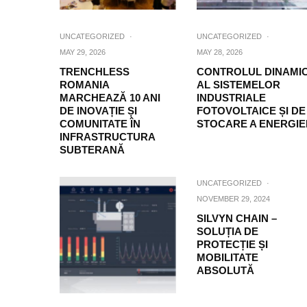
UNCATEGORIZED
·
UNCATEGORIZED
·
MAY 29, 2026
MAY 28, 2026
TRENCHLESS
CONTROLUL DINAMI
ROMANIA
AL SISTEMELOR
MARCHEAZĂ 10 ANI
INDUSTRIALE
DE INOVAȚIE ȘI
FOTOVOLTAICE ȘI DE
COMUNITATE ÎN
STOCARE A ENERGIE
INFRASTRUCTURA
SUBTERANĂ
UNCATEGORIZED
·
NOVEMBER 29, 2024
SILVYN CHAIN –
SOLUȚIA DE
PROTECȚIE ȘI
MOBILITATE
ABSOLUTĂ