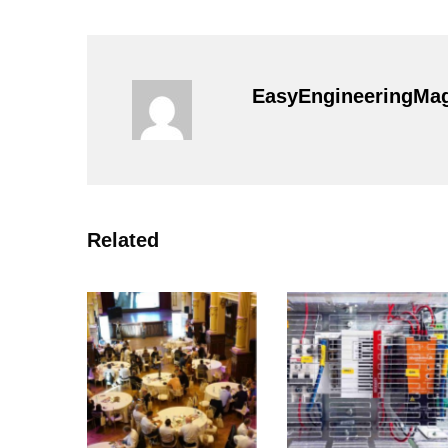
EasyEngineeringMa
Related