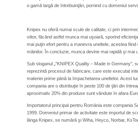
o gamă largă de întrebuinţări, pornind cu domeniul servici
Knipex nu oferă numai scule de calitate, ci prin intermed
viitor, făcând astfel munca mai uşoară, sporind eficienţa 
mai puţin efort pentru a manevra uneltele, acestea fiind
mâinilor. În concluzie, munca devine mai rapidă şi mai 
Sub sloganul „“KNIPEX Quality – Made in Germany”, scul
reprezintă procesul de fabricare, care este executat inte
materiei prime până la împachetarea uneltelor. Acest luc
compania are o distribuţie în peste 100 de ţări din între
aproximativ 20% din produse sunt vândute în afara Eur
Importatorul principal pentru România este compania Se
1999. Domeniul primar de activitate este importul de sc
lânga Knipex, se numără şi Wiha, Heyco, Norbar, KsToo