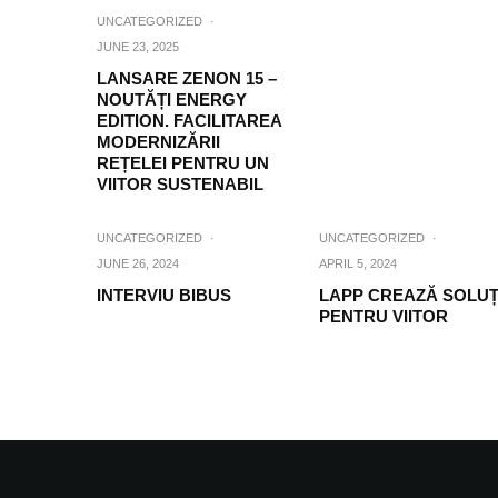
UNCATEGORIZED
·
JUNE 23, 2025
LANSARE ZENON 15 –
NOUTĂȚI ENERGY
EDITION. FACILITAREA
MODERNIZĂRII
REȚELEI PENTRU UN
VIITOR SUSTENABIL
UNCATEGORIZED
·
UNCATEGORIZED
·
JUNE 26, 2024
APRIL 5, 2024
INTERVIU BIBUS
LAPP CREAZĂ SOLUȚ
PENTRU VIITOR