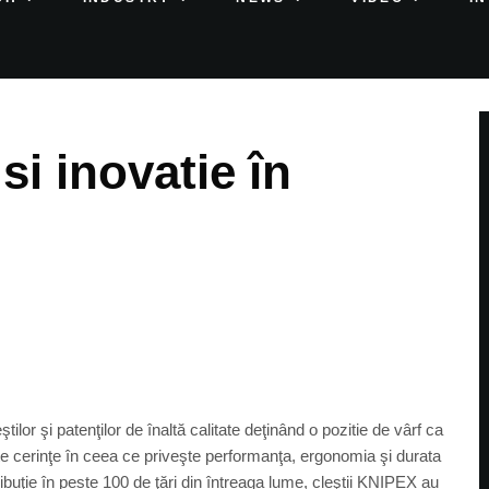
si inovatie în
ilor şi patenţilor de înaltă calitate deţinând o pozitie de vârf ca
te cerinţe în ceea ce priveşte performanţa, ergonomia şi durata
ribuţie în peste 100 de ţări din întreaga lume, cleştii KNIPEX au