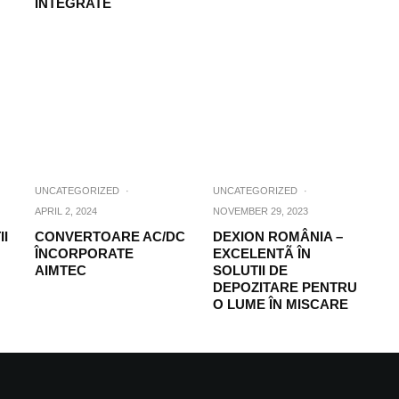
INTEGRATE
UNCATEGORIZED
·
UNCATEGORIZED
·
APRIL 2, 2024
NOVEMBER 29, 2023
II
CONVERTOARE AC/DC
DEXION ROMÂNIA –
ÎNCORPORATE
EXCELENTÃ ÎN
AIMTEC
SOLUTII DE
DEPOZITARE PENTRU
O LUME ÎN MISCARE