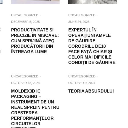
UNCATEGORIZED
·
UNCATEGORIZED
·
DECEMBER 5, 2025
JUNE 24, 2025
C
PRODUCTIVITATE SI
EXPERTUL ÎN
PRECIZIE ÎN MISCARE:
OPERAŢIUNI AMPLE
CUM SPRIJINÃ ATEQ
DE GĂURIRE.
PRODUCÃTORII DIN
CORODRILL DE10
I
ÎNTREAGA LUME
FACE FAŢĂ CHIAR ŞI
CELOR MAI DIFICILE
CONDIŢII DE GĂURIRE
UNCATEGORIZED
·
UNCATEGORIZED
·
OCTOBER 18, 2024
OCTOBER 9, 2024
MOLDEX3D IC
TEORIA ABSURDULUI
PACKAGING –
INSTRUMENT DE UN
REAL SPRIJIN PENTRU
CREȘTEREA
PERFORMANȚELOR
CIRCUITELOR