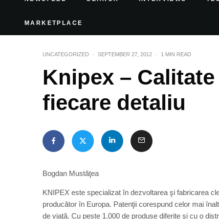
MARKETPLACE
UNCATEGORIZED
·
SEPTEMBER 27, 2012
·
1 MIN READ
Knipex – Calitate 
fiecare detaliu
Bogdan Mustăţea
KNIPEX este specializat în dezvoltarea şi fabricarea cleşt
producător în Europa. Patenţii corespund celor mai înal
de viaţă. Cu peste 1.000 de produse diferite şi cu o dist