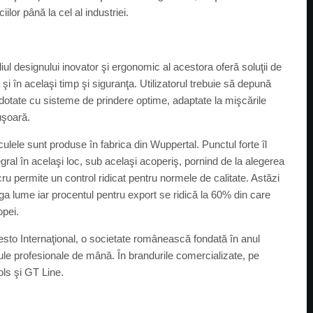
ilor până la cel al industriei.
iul designului inovator şi ergonomic al acestora oferă soluţii de
şi în acelaşi timp şi siguranţa. Utilizatorul trebuie să depună
 dotate cu sisteme de prindere optime, adaptate la mişcările
uşoară.
ele sunt produse în fabrica din Wuppertal. Punctul forte îl
gral în acelaşi loc, sub acelaşi acoperiş, pornind de la alegerea
ru permite un control ridicat pentru normele de calitate. Astăzi
aga lume iar procentul pentru export se ridică la 60% din care
opei.
sto Internaţional, o societate românească fondată în anul
ule profesionale de mână. În brandurile comercializate, pe
ls şi GT Line.