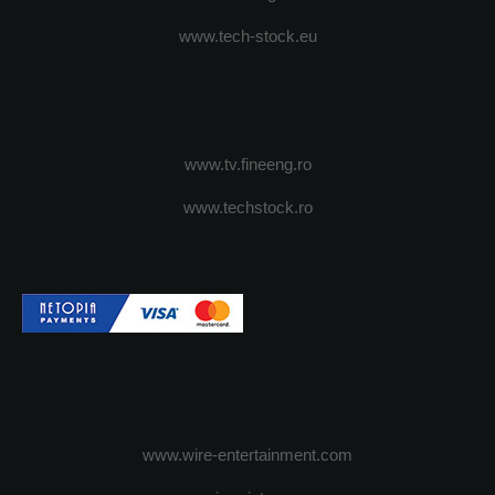
www.tech-stock.eu
www.tv.fineeng.ro
www.techstock.ro
www.wire-entertainment.com