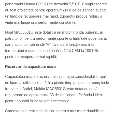
performant Honda GX160 ce dezvoltă 5,5 CP. Compresoarele
au fost proiectate pentru operațiuni grele de pe șantier, având
un timp de recuperare mai rapid, zgomotul produs redus, o
viață mai lungă și o performanță constantă.
Noul MAC5501G este dotat cu un motor Honda puternic, în
patru timpi, pentru performanțe sporite și fiabilitate superioară,
dar și cu o pompă în stil “V” Twin care funcționează la
temperaturi reduse, oferind până la 12,5 CFM la 100 PSI,
pentru o recuperare mai rapidă.
Rezervor de capacitate mare
Capacitatea mare a rezervorului sporește considerabil timpul
de lucru al utilizatorilor, fără a pierde timp prețios cu reumplerile
frecvente. Astfel, Makita MAC5501G este dotat cu două
rezervoare de aproximativ 38 de litri fiecare, făcându-l ideal
pentru aplicații în locații greu accesibile.
Carcasa este realizată din fier pentru o mai mare durabilitate.