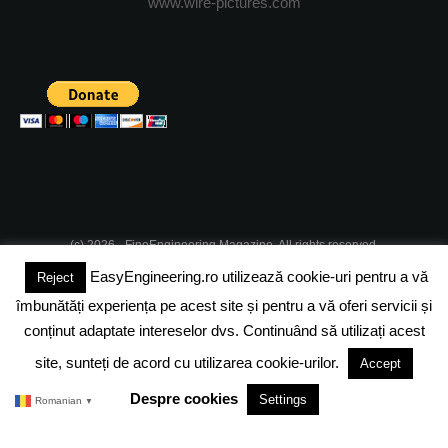
www.wire-pictures.com
(c) 2026 - FineEngineering Magazine. All rights reserved.
EasyEngineering.ro utilizează cookie-uri pentru a vă
Reject
DESPRE NOI
ABONAMENT
ADVERTISING
JOBS
îmbunătăți experiența pe acest site și pentru a vă oferi servicii și
DESPRE COOKIES
POLITICA DE CONFIDENTIALITATE
conținut adaptate intereselor dvs. Continuând să utilizați acest
site, sunteți de acord cu utilizarea cookie-urilor.
Accept
TERMENI SI CONDITII
Despre cookies
Settings
Romanian
▼