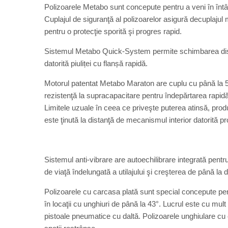
Polizoarele Metabo sunt concepute pentru a veni în întâm
Cuplajul de siguranţă al polizoarelor asigură decuplajul 
pentru o protecţie sporită şi progres rapid.
Sistemul Metabo Quick-System permite schimbarea discul
datorită piuliței cu flanșă rapidă.
Motorul patentat Metabo Maraton are cuplu cu până la
rezistenţă la supracapacitare pentru îndepărtarea rapidă a
Limitele uzuale în ceea ce priveşte puterea atinsă, produ
este ţinută la distanţă de mecanismul interior datorită pr
Sistemul anti-vibrare are autoechilibrare integrată pent
de viaţă îndelungată a utilajului şi creşterea de până la d
Polizoarele cu carcasa plată sunt special concepute pent
în locaţii cu unghiuri de până la 43°. Lucrul este cu mult
pistoale pneumatice cu daltă. Polizoarele unghiulare cu 