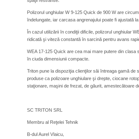
spaţii restrânse.
Polizorul unghiular W 9-125 Quick de 900 W are circumferi
îndelungate, iar carcasa angrenajului poate fi ajustată l
În cazul utilizării în condiţii dificile, polizorul unghiul
ridicată şi viteză constantă în sarcină pentru avans rapid
WEA 17-125 Quick are cea mai mare putere din clasa sa, d
în ciuda dimensiunii compacte.
Triton pune la dispoziţia clienţilor săi întreaga gamă de
produse ca polizoare unghiulare şi drepte, ciocane roto
staţionare, maşini de frezat, de găurit, amestecătoare 
SC TRITON SRL
Membru al Reţelei Tehnik
B-dul Aurel Vlaicu,