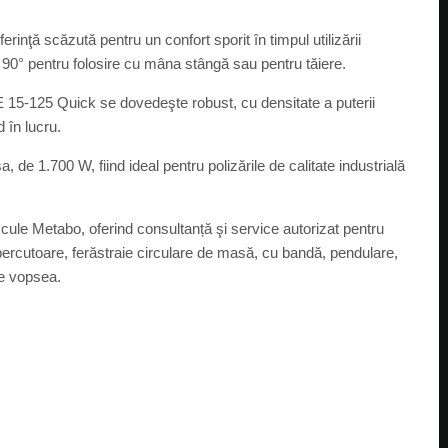
nţă scăzută pentru un confort sporit în timpul utilizării
a 90° pentru folosire cu mâna stângă sau pentru tăiere.
ar WE 15-125 Quick se dovedeşte robust, cu densitate a puterii
 în lucru.
e 1.700 W, fiind ideal pentru polizările de calitate industrială
 scule Metabo, oferind consultanță şi service autorizat pentru
percutoare, ferăstraie circulare de masă, cu bandă, pendulare,
de vopsea.