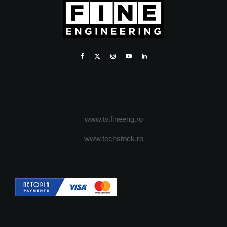
www.tv.fineeng.ro
www.techstock.ro