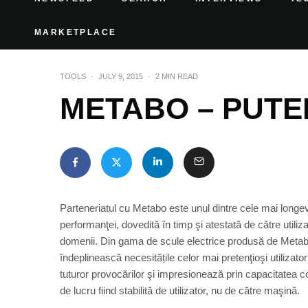
MARKETPLACE
TOOLS
·
JULY 9, 2015
·
2 MIN READ
METABO – PUTER
Parteneriatul cu Metabo este unul dintre cele mai longeviv
performanţei, dovedită în timp şi atestată de către utilizat
domenii. Din gama de scule electrice produsă de Metabo
îndeplinească necesitățile celor mai pretenţioşi utilizat
tuturor provocărilor şi impresionează prin capacitatea cont
de lucru fiind stabilită de utilizator, nu de către maşină.