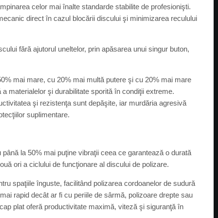
pinarea celor mai înalte standarde stabilite de profesionişti.
mecanic direct în cazul blocării discului şi minimizarea reculului
ui fără ajutorul uneltelor, prin apăsarea unui singur buton,
 50% mai mare, cu 20% mai multă putere şi cu 20% mai mare
 materialelor şi durabilitate sporită în condiţii extreme.
ctivitatea şi rezistenţa sunt depăşite, iar murdăria agresivă
otecţiilor suplimentare.
ru până la 50% mai puţine vibraţii ceea ce garantează o durată
ouă ori a ciclului de funcţionare al discului de polizare.
ru spaţiile înguste, facilitând polizarea cordoanelor de sudură
 mai rapid decât ar fi cu periile de sârmă, polizoare drepte sau
cap plat oferă productivitate maximă, viteză şi siguranţă în