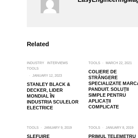
Related
INDUSTRY
INTERVIEWS
TOOLS
·
MARCH 22, 2021
TOOLS
COLIERE DE
·
JANUARY 12, 2023
STRÂNGERE
SPECIALIZATE MARC
STANLEY BLACK &
PANDUIT. SOLUȚII
DECKER, LIDER
SIMPLE PENTRU
MONDIAL ÎN
APLICAȚII
INDUSTRIA SCULELOR
COMPLICATE
ELECTRICE
TOOLS
·
JANUARY 9, 2019
TOOLS
·
JANUARY 8, 2019
SLEFUIRE
PRIMUL TELEMETRU