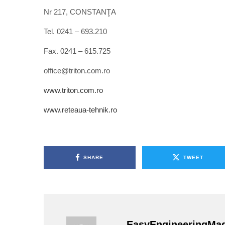
Nr 217, CONSTANŢA
Tel. 0241 – 693.210
Fax. 0241 – 615.725
office@triton.com.ro
www.triton.com.ro
www.reteaua-tehnik.ro
SHARE
TWEET
EasyEngineeringMa