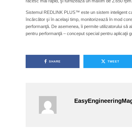
răcesc mai rapid, şi furnizează un maxim de 2.650 rpm, c
Sistemul REDLINK PLUS™ este un sistem inteligent car
încărcător şi în acelaşi timp, monitorizează în mod const
performanţă. De asemenea, îi permite utilizatorului să a
pentru performanţă – conceput special pentru aplicaţii g
SHARE
TWEET
EasyEngineeringMa