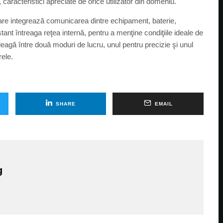
aracteristici apreciate de orice utilizator din domeniu.
e integrează comunicarea dintre echipament, baterie,
ant întreaga reţea internă, pentru a menţine condiţiile ideale de
leagă între două moduri de lucru, unul pentru precizie şi unul
rele.
SHARE
EMAIL
g