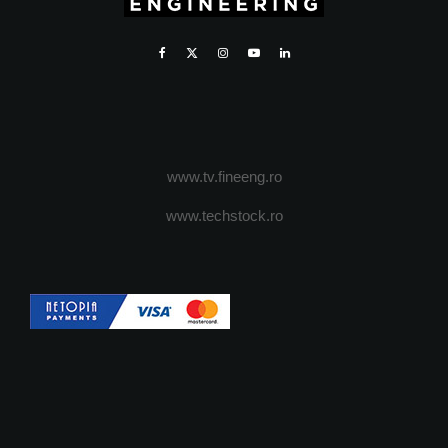
www.tv.fineeng.ro
www.techstock.ro