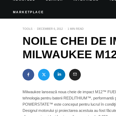
MARKETPLACE
TOOLS
·
DECEMBER 6, 2012
·
1 MIN READ
NOILE CHEI DE 
MILWAUKEE M1
Milwaukee lansează noua cheie de impact M12™ FUEL
tehnologia pentru baterii REDLITHIUM™, performantă şi
POWERSTATE™ este conceput pentru lucrul în condiţii gr
Designul motorului şi proiectarea acestuia au fost făc