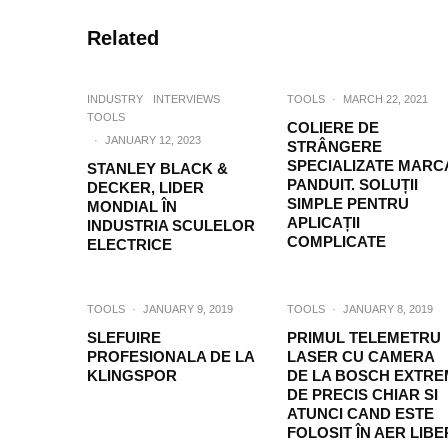
Related
INDUSTRY
INTERVIEWS
TOOLS
·
MARCH 22, 2021
TOOLS
COLIERE DE
·
JANUARY 12, 2023
STRÂNGERE
SPECIALIZATE MARC
STANLEY BLACK &
PANDUIT. SOLUȚII
DECKER, LIDER
SIMPLE PENTRU
MONDIAL ÎN
APLICAȚII
INDUSTRIA SCULELOR
COMPLICATE
ELECTRICE
TOOLS
·
JANUARY 9, 2019
TOOLS
·
JANUARY 8, 2019
SLEFUIRE
PRIMUL TELEMETRU
PROFESIONALA DE LA
LASER CU CAMERA
KLINGSPOR
DE LA BOSCH EXTRE
DE PRECIS CHIAR SI
ATUNCI CAND ESTE
FOLOSIT ÎN AER LIBE