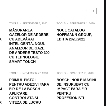
TOOLS
·
SEPTEMBER 8, 2020
TOOLS
·
SEPTEMBER 1, 2020
MĂSURAREA
NOUL CATALOG
GAZELOR DE ARDERE
HOFFMANN GROUP,
A
CU ADEVĂRAT
EDITIA 2020/2021
INTELIGENTĂ. NOUL
ANALIZOR DE GAZE
DE ARDERE TESTO 300
CU TEHNOLOGIE
SMART-TOUCH
TOOLS
·
NOVEMBER 27, 2018
TOOLS
·
OCTOBER 19, 2018
PRIMUL PISTOL
BOSCH, NOILE MASINI
PENTRU ADEZIVI FARA
DE INSURUBAT CU
M
FIR DE LA BOSCH
IMPACT FARA FIR
APLICARE
PENTRU
CONTROLATA SI
PROFESIONISTI
R
VITEZA DE LUCRU