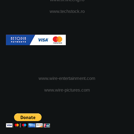
www.techstock.ro
www.wire-entertainment.com
www.wire-pictures.com