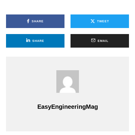
SHARE
TWEET
SHARE
EMAIL
EasyEngineeringMag