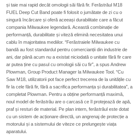
și taie mai rapid decât omologii săi fără fir. Ferăstrăul M18
FUEL Deep Cut Band poate fi folosit o jumătate de zi cu o
singură încărcare și oferă aceeași durabilitate care a făcut
compania Milwaukee legendară. Această combinație de
performanță, durabilitate și viteză elimină necesitatea unui
cablu în majoritatea mediilor. “Ferăstraiele Milwaukee cu
bandă au fost standardul pentru comercianții din industrie de
ani, dar până acum nu a existat niciodată o unitate fără fir care
ar putea ține cu pasul cu omologii săi cu fir”, a spus Andrew
Plowman, Group Product Manager la Milwaukee Tool. “Cu
Saw M18, utilizatorii pot face perfect trecerea de la unitățile cu
fir la cele fără fir, fără a sacrifica performanța și durabilitatea”, a
completat Plowman. Pentru a obține performanță maximă,
noul model de ferăstrău are o carcasă ce îl protejează de apă,
praf și resturi de material. Pe plan intern, ferăstrăul este dotat
cu un sistem de acționare directă, un angrenaj de protecție a
motorului și a sistemului de viteze ce prelungește viața
aparatului.