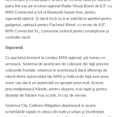
patru linii sau pe ecranul opţional Radio Visual Boost de 6,5″ cu
MINI Connected şi kit-ul Bluetooth hands-free, pentru
siguranţă optimă. Şi dacă încă nu ţi-ai satisfăcut apetitul pentru
gadgeturi, optează pentru Pachetul Wired, cu ecran de 8,8″,
MINI Connected XL, conexiune extinsă pentru smartphone şi
controller tactil.
Siguranță
Cu pachetul Asistent la condus MINI opţional, ştii mereu ce
urmează. Sistemul de avertizare de coliziune din faţă previne
coliziunile frontale: sistemul te avertizează dacă diferenţa de
viteză dintre automobilul tău MINI şi traficul din faţă este prea
mare sau dacă un automobil se apropie prea mult. Acesta
precondiţionează frânele, pentru răspuns mai rapid şi pentru
distanţe de frânare mai scurte, în caz de nevoie.
Sistemul City Collision Mitigation depistează în avans
schimbările rapide în viteza din traficul urban şi încetineşte