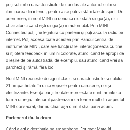
poți schimba caracteristicile de condus ale automobilului şi
iluminarea din interior, pentru a se potrivi stării tale de spirit. De
asemenea, în noul MINI nu conduci niciodată singur(ă), nici
chiar atunci când eşti singur(ă) în automobil. Prin MINI
Connected poţi ţine legătura cu prietenii şi poţi asculta radio pe
internet. Poţi accesa toate acestea prin Panoul central de
instrumente MINI, care are funcţii utile, interacţionează cu tine
şi îţi oferă feedback în lumini colorate, atunci când te apropii de
o ieşire de pe autostradă, de exemplu, sau atunci când vrei să
parchezi şi rămâi fără loc.
Noul MINI reuneşte designul clasic şi caracteristicile secolului
21, împachetate în cinci vopsele pentru caroserie, noi şi
electrizante. Esenţa părţii frontale reproiectate sunt farurile cu
formă omega. Interiorul păstrează încă foarte mult din aspectul
MINI consacrat, dar nu chiar aşa cum îl ştiai până acum.
Partenerul tău la drum
Când alegi o destinaţie pe smartphone, Journey Mate îţi