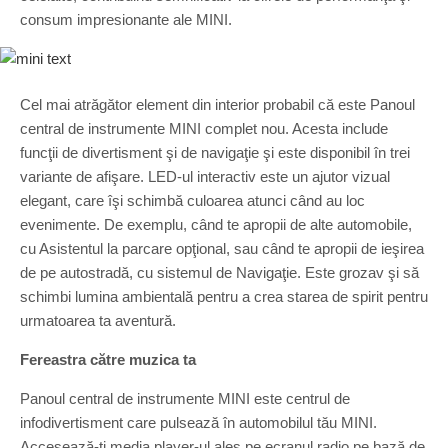
consum impresionante ale MINI.
Cel mai atrăgător element din interior probabil că este Panoul
central de instrumente MINI complet nou. Acesta include
funcţii de divertisment şi de navigaţie şi este disponibil în trei
variante de afişare. LED-ul interactiv este un ajutor vizual
elegant, care îşi schimbă culoarea atunci când au loc
evenimente. De exemplu, când te apropii de alte automobile,
cu Asistentul la parcare opţional, sau când te apropii de ieşirea
de pe autostradă, cu sistemul de Navigaţie. Este grozav şi să
schimbi lumina ambientală pentru a crea starea de spirit pentru
urmatoarea ta aventură.
Fereastra către muzica ta
Panoul central de instrumente MINI este centrul de
infodivertisment care pulsează în automobilul tău MINI.
Accesează-ţi media player-ul ales pe ecranul radio pe bază de