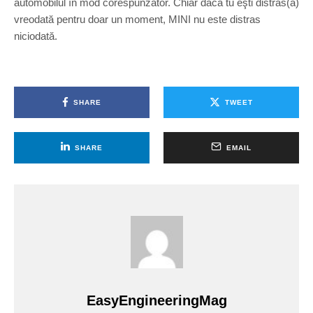
automobilul în mod corespunzător. Chiar dacă tu eşti distras(ă)
vreodată pentru doar un moment, MINI nu este distras
niciodată.
SHARE
TWEET
SHARE
EMAIL
EasyEngineeringMag