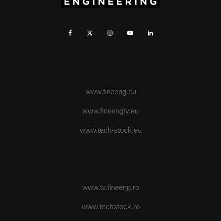
www.fineeng.eu
www.fineengtv.eu
www.tech-stock.eu
www.tv.fineeng.ro
www.techstock.ro