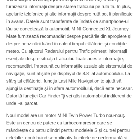
furnizează informaţii despre starea traficului pe ruta ta. În plus,
apelurile telefonice şi alte informaţii despre rută pot fi planificate
în avans. Datele sunt transferate de îndată ce smartphone-ul
tău se conectează la automobil. MINI Connected XL Journey
Mate furnizează recomandări despre parcările din apropiere şi
despre benzinării luând în calcul timpul călătoriei şi condiţiile
meteo. Cu ajutorul Radarului pentru Trafic primeşti informaţii
esenţiale despre situaţia traficului. Toate aceste informaţii şi
recomandări, împreună cu informaţiile uzuale ale sistemului de
navigaţie, sunt afişate pe displayul de 8.8″ al automobilului. La
sfârşitul călătoriei, funcţia Last Mile Navigation te ajută să
ajungi la destinaţie şi în afara automobilului, dacă este necesar.
Datorită funcţiei Car Finder îţi vei găsi automobilul indiferent de
unde l-ai parcat.
Noul model are un motor MINI Twin Power Turbo nou-nouţ.
Este un centru de putere cu turbocompresor care se
mândreşte cu patru cilindri pentru modelele S şi cu trei pentru
celelalte, contribuind semnificativ la cifrele de performanţă şi