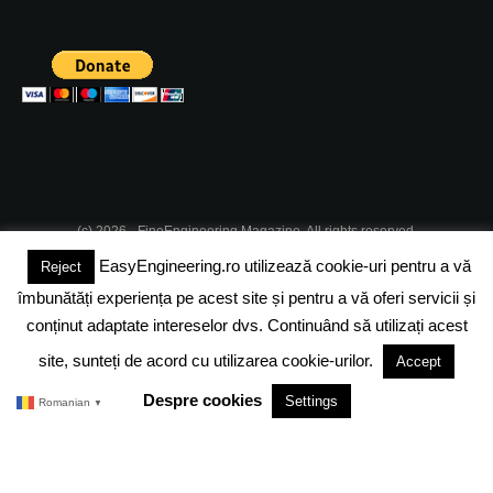
(c) 2026 - FineEngineering Magazine. All rights reserved.
EasyEngineering.ro utilizează cookie-uri pentru a vă
Reject
DESPRE NOI
ABONAMENT
ADVERTISING
JOBS
îmbunătăți experiența pe acest site și pentru a vă oferi servicii și
DESPRE COOKIES
POLITICA DE CONFIDENTIALITATE
conținut adaptate intereselor dvs. Continuând să utilizați acest
site, sunteți de acord cu utilizarea cookie-urilor.
Accept
TERMENI SI CONDITII
Despre cookies
Settings
Romanian
▼