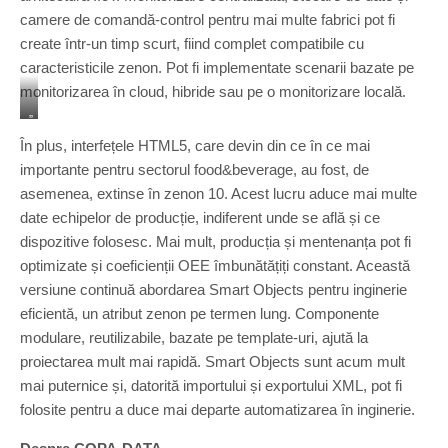
camere de comandă-control pentru mai multe fabrici pot fi
create într-un timp scurt, fiind complet compatibile cu
caracteristicile zenon. Pot fi implementate scenarii bazate pe
monitorizarea în cloud, hibride sau pe o monitorizare locală.
”
F
În plus, interfețele HTML5, care devin din ce în ce mai
o
importante pentru sectorul food&beverage, au fost, de
l
asemenea, extinse în zenon 10. Acest lucru aduce mai multe
o
s
date echipelor de producție, indiferent unde se află și ce
i
dispozitive folosesc. Mai mult, producția și mentenanța pot fi
r
optimizate și coeficienții OEE îmbunătățiți constant. Această
e
versiune continuă abordarea Smart Objects pentru inginerie
a
d
eficientă, un atribut zenon pe termen lung. Componente
e
modulare, reutilizabile, bazate pe template-uri, ajută la
S
proiectarea mult mai rapidă. Smart Objects sunt acum mult
m
mai puternice și, datorită importului și exportului XML, pot fi
a
r
folosite pentru a duce mai departe automatizarea în inginerie.
t
O