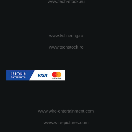
www.tech-stock.eu
www.tv.fineeng.ro
www.techstock.ro
www.wire-entertainment.com
www.wire-pictures.com