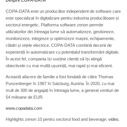
Despre COPA-DATA
b
j
COPA-DATA este un producător independent de software care
e
este specializat în digitalizare pentru industria producătoare și
c
sectorul energetic. Platforma software zenon permite
t
s
utilizatorilor din întreaga lume să automatizeze, gestioneze,
a
monitorizeze, integreze și optimizeze mașini, echipamente,
c
clădiri și rețele electrice. COPA-DATA combină decenii de
c
experiență în automatizare cu potențialul transformării digitale.
e
l
În acest fel, compania își susține clienții să își atingă
e
obiectivele cu mai multă ușurință, mai rapid și mai eficient.
r
e
Această afacere de familie a fost fondată de către Thomas
a
Punzenberger în 1987 în Salzburg, Austria. În 2020, cu mai
z
mult de 300 de angajați în întreaga lume, a generat venituri de
ă
s
54 milioane de EUR.
e
m
www.copadata.com
n
i
Highlights zenon 10 pentru sectorul food and beverage:
video
.
f