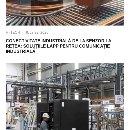
B
e
v
e
r
a
HI-TECH
·
JULY 29, 2026
g
e
CONECTIVITATE INDUSTRIALĂ DE LA SENZOR LA
I
REȚEA: SOLUȚIILE LAPP PENTRU COMUNICAȚIE
INDUSTRIALĂ
n
d
u
s
t
r
y
S
p
e
c
i
a
l
i