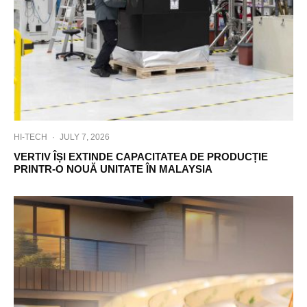
s
t
C
O
P
A
-
D
A
T
HI-TECH
·
JULY 7, 2026
A
.
VERTIV ÎȘI EXTINDE CAPACITATEA DE PRODUCȚIE
PRINTR-O NOUĂ UNITATE ÎN MALAYSIA