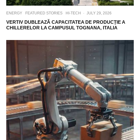
A
l
ENERGY
FEATURED STORIES
HI-TECH
·
JULY 29, 2026
e
VERTIV DUBLEAZĂ CAPACITATEA DE PRODUCȚIE A
x
CHILLERELOR LA CAMPUSUL TOGNANA, ITALIA
a
n
d
e
r
F
r
ö
h
l
i
c
h
,
F
o
o
d
&