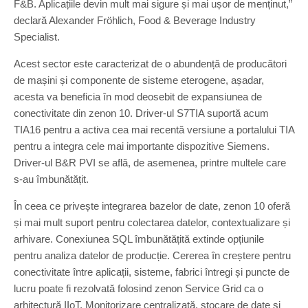
F&B. Aplicațiile devin mult mai sigure și mai ușor de menținut,”
declară Alexander Fröhlich, Food & Beverage Industry
Specialist.
Acest sector este caracterizat de o abundență de producători
de mașini și componente de sisteme eterogene, așadar,
acesta va beneficia în mod deosebit de expansiunea de
conectivitate din zenon 10. Driver-ul S7TIA suportă acum
TIA16 pentru a activa cea mai recentă versiune a portalului TIA
pentru a integra cele mai importante dispozitive Siemens.
Driver-ul B&R PVI se află, de asemenea, printre multele care
s-au îmbunătățit.
În ceea ce privește integrarea bazelor de date, zenon 10 oferă
și mai mult suport pentru colectarea datelor, contextualizare și
arhivare. Conexiunea SQL îmbunătățită extinde opțiunile
pentru analiza datelor de producție. Cererea în creștere pentru
conectivitate între aplicații, sisteme, fabrici întregi și puncte de
lucru poate fi rezolvată folosind zenon Service Grid ca o
arhitectură IIoT. Monitorizare centralizată, stocare de date și