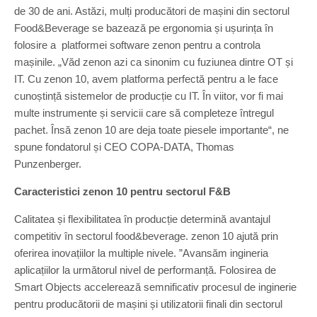
de 30 de ani. Astăzi, mulți producători de mașini din sectorul
Food&Beverage se bazează pe ergonomia și ușurința în
folosire a platformei software zenon pentru a controla
mașinile. „Văd zenon azi ca sinonim cu fuziunea dintre OT și
IT. Cu zenon 10, avem platforma perfectă pentru a le face
cunoștință sistemelor de producție cu IT. În viitor, vor fi mai
multe instrumente și servicii care să completeze întregul
pachet. Însă zenon 10 are deja toate piesele importante“, ne
spune fondatorul și CEO COPA-DATA, Thomas
Punzenberger.
Caracteristici zenon 10 pentru sectorul F&B
Calitatea și flexibilitatea în producție determină avantajul
competitiv în sectorul food&beverage. zenon 10 ajută prin
oferirea inovațiilor la multiple nivele. ”Avansăm ingineria
aplicațiilor la următorul nivel de performanță. Folosirea de
Smart Objects accelerează semnificativ procesul de inginerie
pentru producătorii de mașini și utilizatorii finali din sectorul