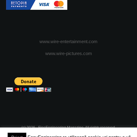
www.wire-entertainment.com
www.wire-pictures.com
(c) 2026 - FineEngineering Magazine. All rights reserved.