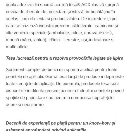
dublu adezive din spumă acrilică tesa® ACXplus vă sprijină
nevoia de libertate de proiectare și viteză, îmbunătățind în
același timp eficiența și productivitatea. De încredere și pe
care se bazează industrii precum: căile ferate, camioane și
alte vehicule speciale (ambulanțe, rulote, caravane etc.),
marină (bărci, iahturi), clădiri – ferestre, uși, indicatoare și
multe altele.
Tesa lucrează pentru a rezolva provocările legate de lipire
Sortiment complet de benzi din spumă acrilică pentru toate
cerințele de aplicații. Gama tesa largă de produse îndeplinește
toate cerințele de aplicații. De exemplu, produsele tesa sunt
disponibile în diferite grosimi pentru a îndeplini cerințele privind
spațiile de proiectare sau pentru a compensa suprafețele
aspre și neuniforme.
Decenii de experiență pe piață pentru un know-how și
asistență aprofundată privind aplicațiile