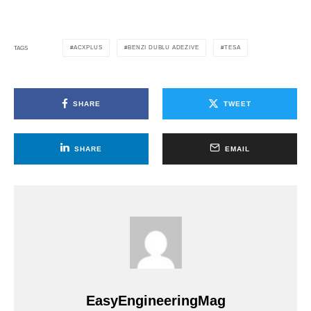
ACXPLUS
BENZI DUBLU ADEZIVE
TESA
TAGS
SHARE
TWEET
SHARE
EMAIL
EasyEngineeringMag