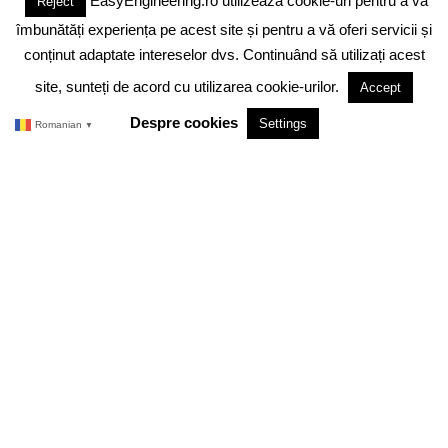
EasyEngineering.ro utilizează cookie-uri pentru a vă
Reject
DESPRE NOI
ABONAMENT
ADVERTISING
JOBS
îmbunătăți experiența pe acest site și pentru a vă oferi servicii și
DESPRE COOKIES
POLITICA DE CONFIDENTIALITATE
conținut adaptate intereselor dvs. Continuând să utilizați acest
site, sunteți de acord cu utilizarea cookie-urilor.
Accept
TERMENI SI CONDITII
Despre cookies
Settings
Romanian
▼