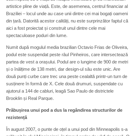
artistice pline de viață. Este, de asemenea, centrul financiar al
Braziliei – locul unde au case unii dintre cei mai bogați oameni
din țară. Datorită acestor calități, nu este surprinzător faptul că
aici a fost proiectat și construit unul dintre cele mai
spectaculoase poduri din lume.
Numit după mogulul media brazilian Octavio Frias de Oliveira,
podul este suspendat peste râul Pinheiros, care intersectează
partea de vest a orașului. Podul are o lungime de 900 de metri
și o înălțime de 138 metri, dar design-ul său este unic. Are
două punți curbe care trec una peste cealaltă printr-un turn de
susținere în formă de X. Cele două drumuri, suspendate cu
ajutorul a 144 de cabluri, leagă Sao Paulo de districtele
Brooklin și Real Parque.
Prăbușirea unui pod a dus la regândirea structurilor de
rezistență
În august 2007, o punte de oțel a unui pod din Minneapolis s-a