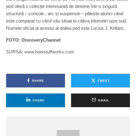
pod oferă o colecție interesantă de desene într-o singură
structură – console , arc și suspensie – pălește atunci când
este comparat cu vărul său situat la câțiva kilometri spre sud.
Numele oficial al acestui al doilea pod este Lucius J. Kellam.
FOTO: DiscoveryChannel
SURSA: www.howstuffworks.com
SHARE
TWEET
SHARE
EMAIL