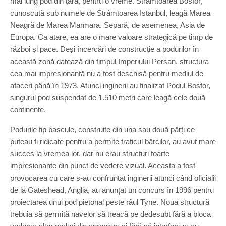
mai lung pod din țară, pentru o vreme. Strâmtoarea Bosfor,
cunoscută sub numele de Strâmtoarea Istanbul, leagă Marea
Neagră de Marea Marmara. Separă, de asemenea, Asia de
Europa. Ca atare, ea are o mare valoare strategică pe timp de
război și pace. Deși încercări de construcție a podurilor în
această zonă datează din timpul Imperiului Persan, structura
cea mai impresionantă nu a fost deschisă pentru mediul de
afaceri până în 1973. Atunci inginerii au finalizat Podul Bosfor,
singurul pod suspendat de 1.510 metri care leagă cele două
continente.
Podurile tip bascule, construite din una sau două părți ce
puteau fi ridicate pentru a permite traficul bărcilor, au avut mare
succes la vremea lor, dar nu erau structuri foarte
impresionante din punct de vedere vizual. Aceasta a fost
provocarea cu care s-au confruntat inginerii atunci când oficialii
de la Gateshead, Anglia, au anunţat un concurs în 1996 pentru
proiectarea unui pod pietonal peste râul Tyne. Noua structură
trebuia să permită navelor să treacă pe dedesubt fără a bloca