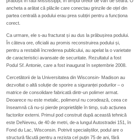
prăbușit în râul Mississippi, în timpul orelor de vârf de seară. O
ancheta a arătat că plăcile care conectau grinzile de oțel din
partea centrală a podului erau prea subțiri pentru a funcționa
corect.
Ca urmare, ele s-au fracturat și au dus la prăbușirea podului.
În câteva ore, oficialii au promis reconstruirea podului și,
pentru a restabili încrederea publicului, au apelat la o varietate
de caracteristici avansate de securitate. Rezultatul a fost
Podul Sf. Antonie, care a fost inaugurat în septembrie 2008.
Cercetătorii de la Universitatea din Wisconsin- Madison au
dezvoltat o altă soluție de sporire a siguranței podurilor – o
matrice de consolidare fabricată dintr-un polimer armat.
Deoarece nu este metalic, polimerul nu corodează, ceea ce
înseamnă că nu-și pierde proprietățile în timp, sub acțiunea
factorilor externi. Primul pod construit după această tehnică
este DeNeveu, de 40 de metri, de-a lungul Autostradei 151, în
Fond du Lac, Wisconsin. Potrivit specialiștilor, podul are o
structură făcută pentru a rezista cel puțin 75 de ani, fără