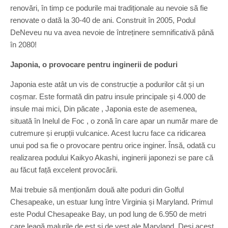
renovări, în timp ce podurile mai tradiționale au nevoie să fie
renovate o dată la 30-40 de ani. Construit în 2005, Podul
DeNeveu nu va avea nevoie de întreținere semnificativă până
în 2080!
Japonia, o provocare pentru inginerii de poduri
Japonia este atât un vis de construcție a podurilor cât și un
coșmar. Este formată din patru insule principale și 4.000 de
insule mai mici, Din păcate , Japonia este de asemenea,
situată în Inelul de Foc , o zonă în care apar un număr mare de
cutremure și erupții vulcanice. Acest lucru face ca ridicarea
unui pod sa fie o provocare pentru orice inginer. Însă, odată cu
realizarea podului Kaikyo Akashi, inginerii japonezi se pare că
au făcut față excelent provocării.
Mai trebuie să menționăm două alte poduri din Golful
Chesapeake, un estuar lung între Virginia și Maryland. Primul
este Podul Chesapeake Bay, un pod lung de 6.950 de metri
care leagă malurile de est și de vest ale Maryland. Deși acest