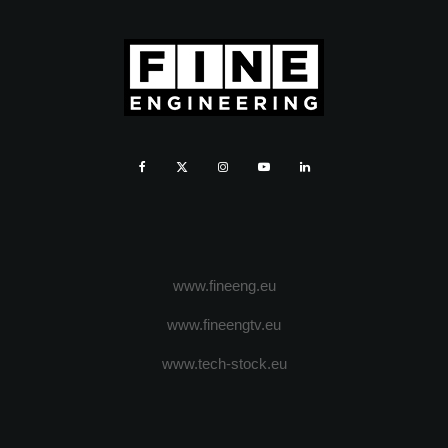
www.fineeng.eu
www.fineengtv.eu
www.tech-stock.eu