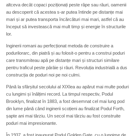
altceva decât copaci poziționați peste râpe sau râuri, oamenii
au descoperit că acestea s-ar putea întinde pe distanțe mai
mari și ar putea transporta încărcături mai mari, astfel că au
început să investească mai mult timp și energie în structurile
lor.
Inginerii romani au perfecționat metoda de construire a
podurilorarc, din piatră și au folosit-o pentru a construi poduri
care transmiteau apă pe distanțe mari și structuri similare
pentru traficul peste pârâie și râuri. Revoluția industrială a dus
construcția de poduri noi pe noi culmi.
Până la sfârșitul secolului al XIXlea au apărut mai multe poduri
cu lungimi și înălțimi record. La timpul respectiv, Podul
Brooklyn, finalizat în 1883, a fost desemnat cel mai lung pod
din lume până când inginerii scoțieni au finalizat Podul Forth,
șapte ani mai târziu. Un secol mai târziu au fost construite
poduri mai impresionante.
În 1937, a fost inaugurat Podul Golden Gate, cu o lungime de