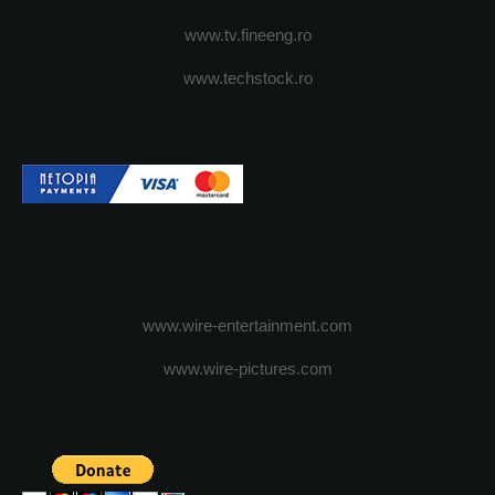
www.tv.fineeng.ro
www.techstock.ro
www.wire-entertainment.com
www.wire-pictures.com