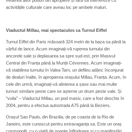
vederea altor poduri din apropiere și fără să interfereze cu
activitățile culturale care aveau loc pe ambele maluri.
Viaductul Millau, mai spectaculos ca Turnul Eiffel
Turnul Eiffel din Paris măsoară 324 metri de la baza sa până la
vârful de lance. Acum imaginați-vă ruperea turnului din
ancorele sale și deplasarea sa spre sud-est, prin Masivul
Central din Franța până la Munții Cévennes. Acum imaginați-
vă stabilirea turnului în Valea Tarn, un defileu adânc înconjurat
de dealuri înalte, în apropierea orașului Millau, Franța. Acum, în
cele din urmă, imaginați-vă alinierea a șase sau mai multe
turnuri similare peste care se așterne un drum peste vale. Și
“voila” – Viaductul Millau, un pod masiv, care a fost deschis în
2004, pentru a efectua autostrada A75 până la Beziers.
Orașul Sao Paulo, din Brazilia, de pe coasta de la Rio de
Janeiro, este cunoscut pentru extravaganța sa. Este un oraș
cosmopolit, cu o viață de noapte înfloritoare și cu manifestări