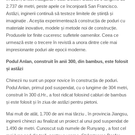
2.737 de metri, peste apele ce înconjoară San Francisco.
Astăzi, inginerii continuă să testeze limitele de știință și
imaginație . Aceştia experimentează construcția de poduri cu
materiale inovative, modele și metode noi de construcție.
Produsele lor finite cuceresc sufletele oamenilor. Ceea ce
urmează este o trecere în revistă a unora dintre cele mai
impresionante poduri ale epocii moderne.
Podul Anlan, construit în anii 300, din bambus, este folosit
și astăzi
Chinezii nu sunt un popor novice în construcția de poduri.
Podul Anlan, primul pod suspendat, cu o lungime de 304 metri,
construit în 300 d.Hr., a fost ridicat folosind cabluri de bambus
și este folosit și în ziua de astăzi pentru pietoni.
Mai mult de atât, 1.700 de ani mai târziu , în provincia Jiangsu,
inginerii chinezi au finalizat un proiect al unui pod suspendat de
1.490 de metri. Cunoscut sub numele de Runyang , a fost cel