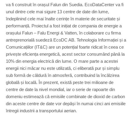
va fi construit în orașul Falun din Suedia. EcoDataCenter va fi
unul dintre cele mai sigure 13 centre de date din lume,
îndeplinind cele mai înalte cerințe în materie de securitate și
performanță. Proiectul a fost inițiat de compania de energie a
orașului Falun – Falu Energi & Vatten, în colaborare cu firma
antreprenorială suedeză EcoDC AB. Tehnologia Informației și a
Comunicațiilor (IT&C) are un potențial foarte ridicat în ceea ce
privește eficiența energetică, acest sector consumând până la
10% din energia electrică din lume. O mare parte a acestei
energii nici măcar nu este utilizată, ci eliberată pur și simplu
sub formă de căldură în atmosferă, contribuind la încălzirea
globală și locală. În prezent, există peste trei milioane de
centre de date la nivel mondial, iar o serie de rapoarte din
domeniu estimează că emisiile combinate de dioxid de carbon
din aceste centre de date vor depăși în numai cinci ani emisiile
întregii industrii a transportului aerian.