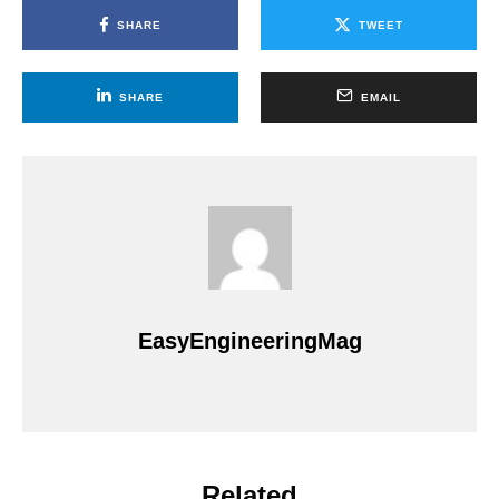
SHARE
TWEET
SHARE
EMAIL
EasyEngineeringMag
Related