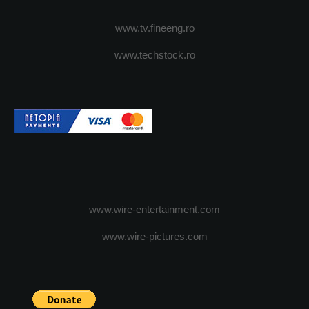
www.tv.fineeng.ro
www.techstock.ro
www.wire-entertainment.com
www.wire-pictures.com