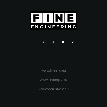
www.fineeng.eu
www.fineengtv.eu
www.tech-stock.eu