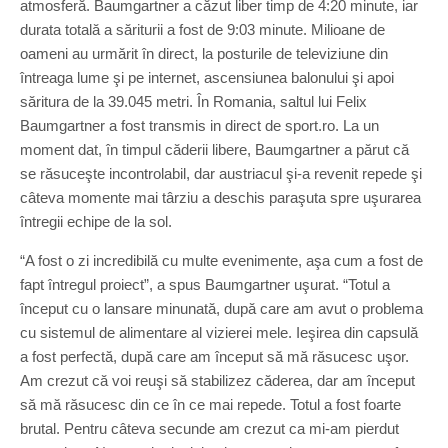
atmosferă. Baumgartner a căzut liber timp de 4:20 minute, iar
durata totală a săriturii a fost de 9:03 minute. Milioane de
oameni au urmărit în direct, la posturile de televiziune din
întreaga lume şi pe internet, ascensiunea balonului şi apoi
săritura de la 39.045 metri. În Romania, saltul lui Felix
Baumgartner a fost transmis in direct de sport.ro. La un
moment dat, în timpul căderii libere, Baumgartner a părut că
se răsuceşte incontrolabil, dar austriacul şi-a revenit repede şi
câteva momente mai târziu a deschis paraşuta spre uşurarea
întregii echipe de la sol.
“A fost o zi incredibilă cu multe evenimente, aşa cum a fost de
fapt întregul proiect”, a spus Baumgartner uşurat. “Totul a
început cu o lansare minunată, după care am avut o problema
cu sistemul de alimentare al vizierei mele. Ieşirea din capsulă
a fost perfectă, după care am început să mă răsucesc uşor.
Am crezut că voi reuşi să stabilizez căderea, dar am început
să mă răsucesc din ce în ce mai repede. Totul a fost foarte
brutal. Pentru câteva secunde am crezut ca mi-am pierdut