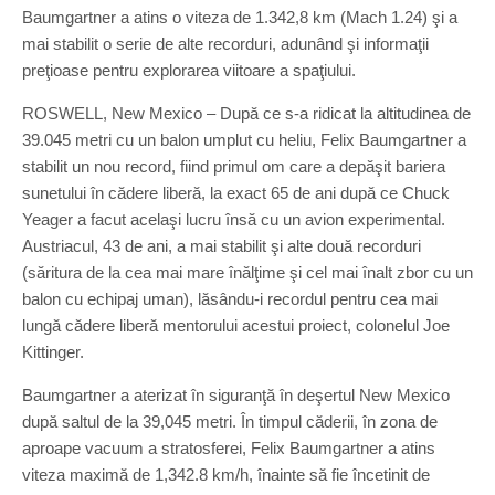
Baumgartner a atins o viteza de 1.342,8 km (Mach 1.24) şi a
mai stabilit o serie de alte recorduri, adunând şi informaţii
preţioase pentru explorarea viitoare a spaţiului.
ROSWELL, New Mexico – După ce s-a ridicat la altitudinea de
39.045 metri cu un balon umplut cu heliu, Felix Baumgartner a
stabilit un nou record, fiind primul om care a depăşit bariera
sunetului în cădere liberă, la exact 65 de ani după ce Chuck
Yeager a facut acelaşi lucru însă cu un avion experimental.
Austriacul, 43 de ani, a mai stabilit şi alte două recorduri
(săritura de la cea mai mare înălţime şi cel mai înalt zbor cu un
balon cu echipaj uman), lăsându-i recordul pentru cea mai
lungă cădere liberă mentorului acestui proiect, colonelul Joe
Kittinger.
Baumgartner a aterizat în siguranţă în deşertul New Mexico
după saltul de la 39,045 metri. În timpul căderii, în zona de
aproape vacuum a stratosferei, Felix Baumgartner a atins
viteza maximă de 1,342.8 km/h, înainte să fie încetinit de