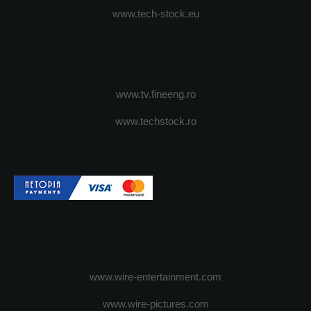
www.tech-stock.eu
www.tv.fineeng.ro
www.techstock.ro
www.wire-entertainment.com
www.wire-pictures.com