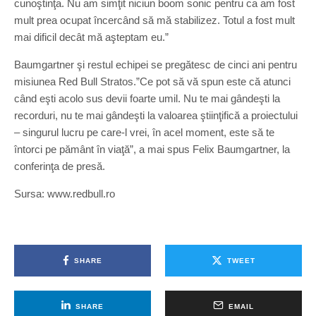
cunoştinţa. Nu am simţit niciun boom sonic pentru ca am fost
mult prea ocupat încercând să mă stabilizez. Totul a fost mult
mai dificil decât mă aşteptam eu.”
Baumgartner şi restul echipei se pregătesc de cinci ani pentru
misiunea Red Bull Stratos.”Ce pot să vă spun este că atunci
când eşti acolo sus devii foarte umil. Nu te mai gândeşti la
recorduri, nu te mai gândeşti la valoarea ştiinţifică a proiectului
– singurul lucru pe care-l vrei, în acel moment, este să te
întorci pe pământ în viaţă”, a mai spus Felix Baumgartner, la
conferinţa de presă.
Sursa: www.redbull.ro
SHARE
TWEET
SHARE
EMAIL