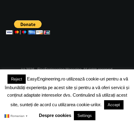
(c) 2026 - FineEngineering Magazine. All rights reserved.
EasyEngineering.ro utilizează cookie-uri pentru a vă
Reject
DESPRE NOI
ABONAMENT
ADVERTISING
JOBS
îmbunătăți experiența pe acest site și pentru a vă oferi servicii și
DESPRE COOKIES
POLITICA DE CONFIDENTIALITATE
conținut adaptate intereselor dvs. Continuând să utilizați acest
site, sunteți de acord cu utilizarea cookie-urilor.
Accept
TERMENI SI CONDITII
Despre cookies
Settings
Romanian
▼