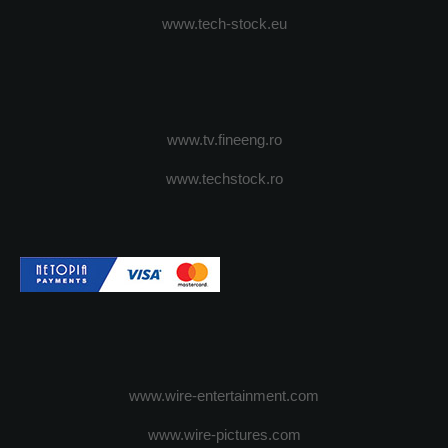
www.tech-stock.eu
www.tv.fineeng.ro
www.techstock.ro
www.wire-entertainment.com
www.wire-pictures.com