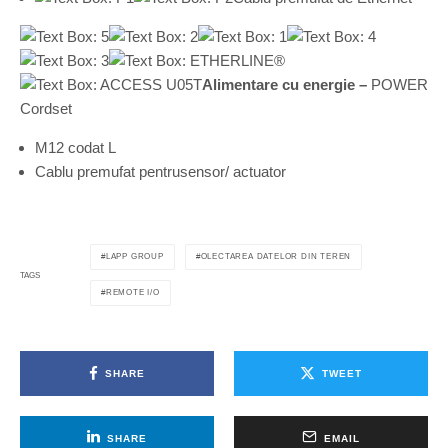
Alimentare cu energie –
POWER
Cordset
M12 codat L
Cablu premufat pentrusensor/ actuator
LAPP GROUP
OLECTAREA DATELOR DIN TEREN
TAGS
REMOTE I/O
SHARE
TWEET
SHARE
EMAIL