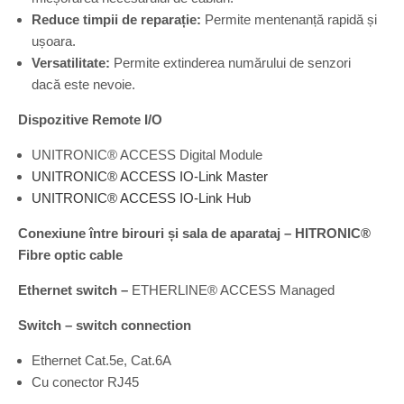
Reduce timpii de repara
ț
ie:
Permite mentenanță rapidă și
ușoara.
Versatilitate:
Permite extinderea numărului de senzori
dacă este nevoie.
Dispozitive Remote I/O
UNITRONIC® ACCESS Digital Module
UNITRONIC® ACCESS IO-Link Master
UNITRONIC® ACCESS IO-Link Hub
Conexiune între birouri
ș
i sala de aparataj – HITRONIC®
Fibre optic cable
Ethernet switch –
ETHERLINE® ACCESS Managed
Switch – switch connection
Ethernet Cat.5e, Cat.6A
Cu conector RJ45