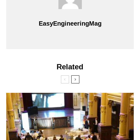
EasyEngineeringMag
Related