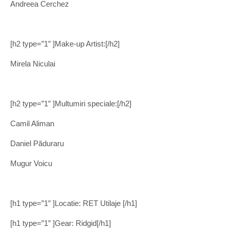
Andreea Cerchez
[h2 type=”1″ ]Make-up Artist:[/h2]
Mirela Niculai
[h2 type=”1″ ]Multumiri speciale:[/h2]
Camil Aliman
Daniel Păduraru
Mugur Voicu
[h1 type=”1″ ]Locatie: RET Utilaje [/h1]
[h1 type=”1″ ]Gear: Ridgid[/h1]