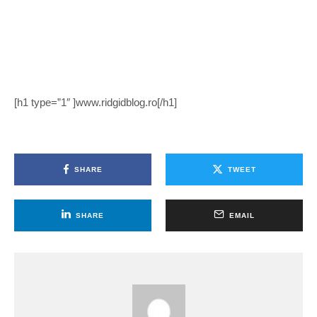
[h1 type=”1″ ]www.ridgidblog.ro[/h1]
SHARE
TWEET
SHARE
EMAIL