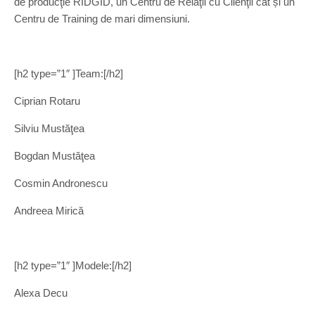
de producţie RIDGID, un Centru de Relaţii cu Clienţii cât și un
Centru de Training de mari dimensiuni.
[h2 type=”1″ ]Team:[/h2]
Ciprian Rotaru
Silviu Mustăţea
Bogdan Mustăţea
Cosmin Andronescu
Andreea Mirică
[h2 type=”1″ ]Modele:[/h2]
Alexa Decu