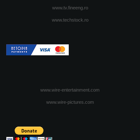
www.tv.fineeng.ro
www.techstock.ro
www.wire-entertainment.com
www.wire-pictures.com