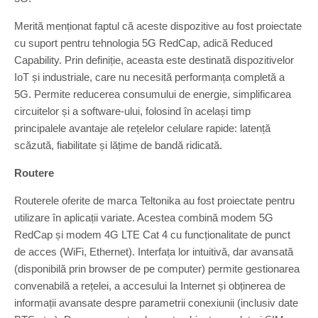
Merită menționat faptul că aceste dispozitive au fost proiectate
cu suport pentru tehnologia 5G RedCap, adică Reduced
Capability. Prin definiție, aceasta este destinată dispozitivelor
IoT și industriale, care nu necesită performanța completă a
5G. Permite reducerea consumului de energie, simplificarea
circuitelor și a software-ului, folosind în același timp
principalele avantaje ale rețelelor celulare rapide: latență
scăzută, fiabilitate și lățime de bandă ridicată.
Routere
Routerele oferite de marca Teltonika au fost proiectate pentru
utilizare în aplicații variate. Acestea combină modem 5G
RedCap și modem 4G LTE Cat 4 cu funcționalitate de punct
de acces (WiFi, Ethernet). Interfața lor intuitivă, dar avansată
(disponibilă prin browser de pe computer) permite gestionarea
convenabilă a rețelei, a accesului la Internet și obținerea de
informații avansate despre parametrii conexiunii (inclusiv date