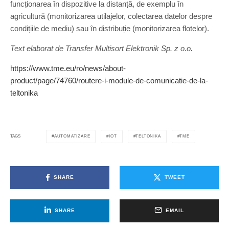
funcționarea în dispozitive la distanță, de exemplu în
agricultură (monitorizarea utilajelor, colectarea datelor despre
condițiile de mediu) sau în distribuție (monitorizarea flotelor).
Text elaborat de Transfer Multisort Elektronik Sp. z o.o.
https://www.tme.eu/ro/news/about-
product/page/74760/routere-i-module-de-comunicatie-de-la-
teltonika
AUTOMATIZARE
IOT
TELTONIKA
TME
TAGS
SHARE
TWEET
SHARE
EMAIL