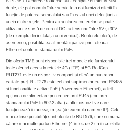
BTS etc.). Deoarece routerele sunt echipate cu sloturi SIM
duble, ele pot comuta între serviciile a doi furnizori diferiți în
funcție de puterea semnalului sau în cazul unei defecțiuni a
uneia dintre rețele. Pentru alimentarea routerelor se poate
utiliza orice sursă de curent DC cu tensiune între 9V și 30V
(de exemplu din instalația unui vehicul). Routerele oferă, de
asemenea, posibilitatea alimentării pasive prin rețeaua
Ethernet conform standardului PoE.
Din oferta TME sunt disponibile trei modele ale furnizorului,
toate oferind acces la rețelele 4G (LTE) și 5G RedCap.
RUT271 este un dispozitiv compact și oferă un bun raport
calitate-preț. RUT276 este echipat suplimentar cu port RS485
și funcționalitate active PoE (Power over Ethernet), adică
opțiunea de alimentare prin conectorul RJ45 (conform
standardului PoE In 802.3 af/at) a altor dispozitive care
funcționează în aceeași rețea (de exemplu camere IP). Cele
mai extinse posibilități sunt oferite de RUT976, care nu numai
că are mai multe porturi Ethernet (4 în loc de 2 ca în celelalte