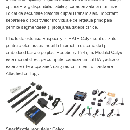
optimă – larg disponibilă, fiabilă și caracterizată prin un nivel
ridicat de securitate (datorită criptării transmisiei). Important:
separarea dispozitivelor individuale de rețeaua principală
permite segmentarea și protejarea datelor critice.
Plăcile de extensie Raspberry Pi HAT+ Calyx sunt utilizate
pentru a oferi acces mobil la Internet în sisteme de tip
embedded bazate pe plăci Raspberry Pi 4 și 5. Modulul Calyx
este montat direct pe computer ca așa-numitul HAT, adică o
extensie (literal „pălărie”, dar și acronim pentru Hardware
Attached on Top).
Specificația modulelor Calyx