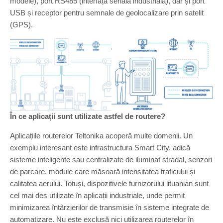
modele), port RS485 (interfață serială industrială), dar și port
USB și receptor pentru semnale de geolocalizare prin satelit
(GPS).
În ce aplicații sunt utilizate astfel de routere?
Aplicațiile routerelor Teltonika acoperă multe domenii. Un
exemplu interesant este infrastructura Smart City, adică
sisteme inteligente sau centralizate de iluminat stradal, senzori
de parcare, module care măsoară intensitatea traficului și
calitatea aerului. Totuși, dispozitivele furnizorului lituanian sunt
cel mai des utilizate în aplicații industriale, unde permit
minimizarea întârzierilor de transmisie în sisteme integrate de
automatizare. Nu este exclusă nici utilizarea routerelor în