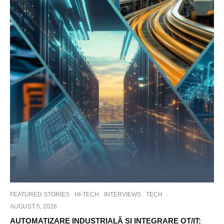
FEATURED STORIES
HI-TECH
INTERVIEWS
TECH
·
AUGUST 5, 2026
AUTOMATIZARE INDUSTRIALĂ ȘI INTEGRARE OT/IT: