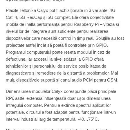
Plăcile Teltonika Calyx pot fi achiziționate în 3 variante: 4G
Cat. 4, 5G RedCap și 5G complet. Ele oferă conectivitate
mobilă de înaltă performanță pentru Raspberry Pi – viteza și
nivelul lor de integrare sunt suficiente pentru realizarea
dispozitivelor care necesită control în timp real. Soluțiile au fost
proiectate astfel încât să poată fi controlate prin GPIO.
Programul computerului poate reseta modulul în caz de
defecțiune, iar accesul la nivel scăzut la GPIO oferă
tehnicienilor și personalului de service posibilitatea de
diagnosticare și remediere de la distanță a problemelor. Mai
mult, dispozitivele suportă și canal audio PCM pentru GSM.
Dimensiunea modulelor Calyx corespunde plăcii principale
RPi, astfel extensia influențează doar ușor dimensiunea
întregului computer. Pentru a extinde spectrul aplicațiilor
potențiale, circuitul a fost adaptat pentru funcționare într-un
interval industrial larg de temperatură: -40…75°C.