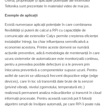
Oferta, proprietățile și aplicațiile potențiale ale extensiilor
Teltonika sunt prezentate în materialul video de mai jos.
Exemple de aplicații
Există numeroase aplicații potențiale în care combinarea
flexibilității și puterii de calcul a RPi cu capacitățile de
comunicație ale extensiilor Calyx permite creșterea eficienței
instalațiilor întregi, ba chiar influențarea semnificativă a
economiei acestora. Printre aceste domenii se numără
acțiunile preventive, adică metodologia de mentenanță în care
uzura sistemelor de automatizare este monitorizată continuu,
pentru a prevedea posibile defecțiuni și a le preveni prin
înlocuirea preventivă a componentelor supuse uzurii. Pentru
astfel de sarcini se utilizează frecvent dispozitive edge (edge
devices), care în loc să transmită date brute de la senzori
(privind vibrații, nivelul zgomotului, temperatură etc.)
realizează permanent analiza măsurătorilor și transmit în cloud
informații procesate. Pentru această sarcină pot fi folosiți
algoritmi simpli de învățare automată, pe care RPi îi poate rula