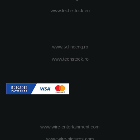
www.tech-stock.eu
www.tv.fineeng.ro
www.techstock.ro
www.wire-entertainment.com
www.wire-pictures.com