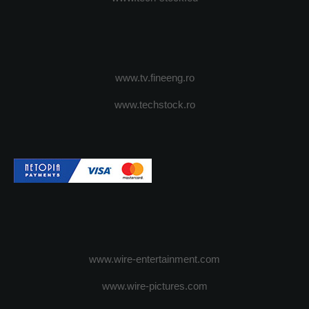
www.tv.fineeng.ro
www.techstock.ro
www.wire-entertainment.com
www.wire-pictures.com