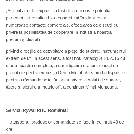
„Scopul acestei expoziții a fost de a cunoaște potențiali
parteneri, iar rezultatul s-a concretizat în stabilirea a
numeroase contacte comerciale, efectuarea de discuții cu
privire la posibilitatea de cooperare în industria noastră,
precum și discuții
privind direcțiile de dezvoltare a pieței de sudare. Instrumentul
extrem de util în acest sens, a fost noul catalog 2014/2015 cu
oferta noastră completă, a cărui tipărire s-a sincronizat cu
pregătirile pentru expoziția Demo Metal. Vă stăm la dispoziție
pentru a răspunde solicitărilor cu privire la soluții de sudare,
tăiere și șlefuire a metalelor”, a continuat Mihai Munteanu.
Servicii Rywal RHC România:
– transportul produselor comandate se face în cel mult 48 de
ore;