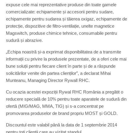
expuse cele mai reprezentative produse din toate gamele
comercializate: echipamente și accesorii pentru sudare,
echipamente pentru sudarea și tăierea oxigaz, echipamente de
protecție, dispozitive de filtro-ventilație, unelte magnetice
Magswitch, produse chimice tehnice, consumabile pentru
sudură și abrazive.
„Echipa noastră și-a exprimat disponibilitatea de a transmite
informații cu privire la produsele prezentate, de a oferi cele mai
bune soluții pentru fiecare client în parte și de a răspunde
solicitărilor venite din partea clienților”, a declarat Mihai
Munteanu, Managing Director Rywall RHC.
Cu ocazia acestei expoziții Rywal RHC România a pregătit o
reducere specială de 10% pentru toate aparatele de sudură din
ofertă (MIG/MAG, MMA, TIG) și s-a concentrat pe
promovarea produselor de brand propriu MOST și GOLD.
Discountul este valabil până la data de 1 septembrie 2014
pentru toți clienții care au vizitat standul.