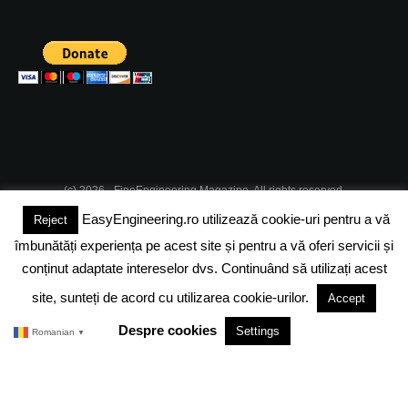
(c) 2026 - FineEngineering Magazine. All rights reserved.
EasyEngineering.ro utilizează cookie-uri pentru a vă
Reject
DESPRE NOI
ABONAMENT
ADVERTISING
JOBS
îmbunătăți experiența pe acest site și pentru a vă oferi servicii și
DESPRE COOKIES
POLITICA DE CONFIDENTIALITATE
conținut adaptate intereselor dvs. Continuând să utilizați acest
site, sunteți de acord cu utilizarea cookie-urilor.
Accept
TERMENI SI CONDITII
Despre cookies
Settings
Romanian
▼