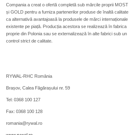
Compania a creat o ofertă completă sub mărcile proprii MOST
și GOLD pentru a furniza partenerilor produse de înaltă calitate
ca alternativă avantajoasă la produsele de mărci internaționale
existente pe piață. Producția acestora se realizează în fabrica
proprie din Polonia sau se externalizează în alte fabrici sub un
control strict de calitate.
RYWAL-RHC România
Brașov, Calea Făgărașului nr. 59
Tel: 0368 100 127
Fax: 0368 100 128
romania@rywal.ro
www.rywal.ro