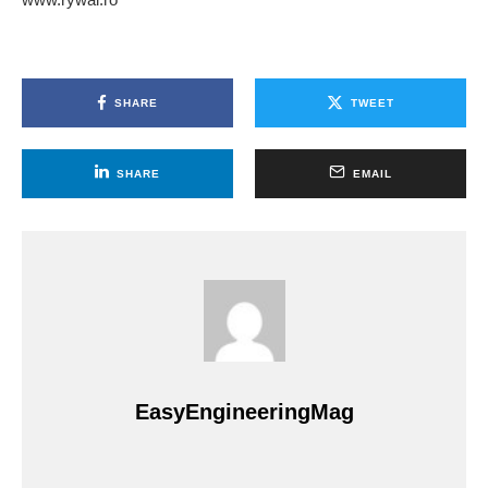
SHARE
TWEET
SHARE
EMAIL
EasyEngineeringMag