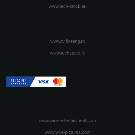
www.tech-stock.eu
www.tv.fineeng.ro
www.techstock.ro
www.wire-entertainment.com
www.wire-pictures.com