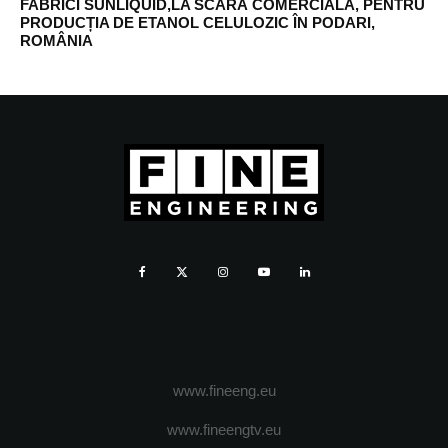
FABRICI SUNLIQUID,LA SCARÃ COMERCIALÃ, PENTRU
PRODUCȚIA DE ETANOL CELULOZIC ÎN PODARI,
ROMÂNIA
www.fineeng.eu
www.fineengtv.eu