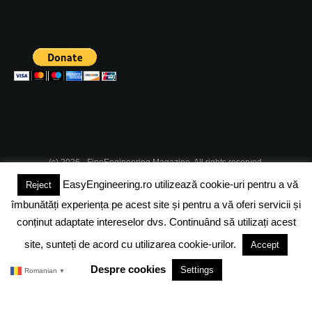
(c) 2026 - FineEngineering Magazine. All rights reserved.
EasyEngineering.ro utilizează cookie-uri pentru a vă
Reject
DESPRE NOI
ABONAMENT
ADVERTISING
JOBS
îmbunătăți experiența pe acest site și pentru a vă oferi servicii și
DESPRE COOKIES
POLITICA DE CONFIDENTIALITATE
conținut adaptate intereselor dvs. Continuând să utilizați acest
site, sunteți de acord cu utilizarea cookie-urilor.
Accept
TERMENI SI CONDITII
Despre cookies
Settings
Romanian
▼