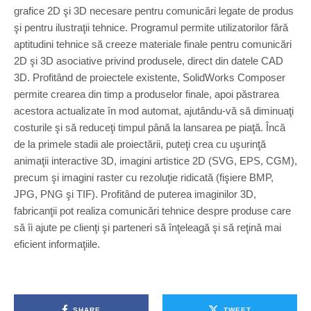
grafice 2D şi 3D necesare pentru comunicări legate de produs
şi pentru ilustraţii tehnice. Programul permite utilizatorilor fără
aptitudini tehnice să creeze materiale finale pentru comunicări
2D şi 3D asociative privind produsele, direct din datele CAD
3D. Profitând de proiectele existente, SolidWorks Composer
permite crearea din timp a produselor finale, apoi păstrarea
acestora actualizate în mod automat, ajutându-vă să diminuaţi
costurile şi să reduceţi timpul până la lansarea pe piaţă. Încă
de la primele stadii ale proiectării, puteţi crea cu uşurinţă
animaţii interactive 3D, imagini artistice 2D (SVG, EPS, CGM),
precum şi imagini raster cu rezoluţie ridicată (fişiere BMP,
JPG, PNG şi TIF). Profitând de puterea imaginilor 3D,
fabricanţii pot realiza comunicări tehnice despre produse care
să îi ajute pe clienţi şi parteneri să înţeleagă şi să reţină mai
eficient informaţiile.
SHARE
TWEET