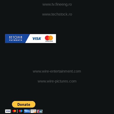
www.tv.fineeng.ro
www.techstock.ro
www.wire-entertainment.com
www.wire-pictures.com