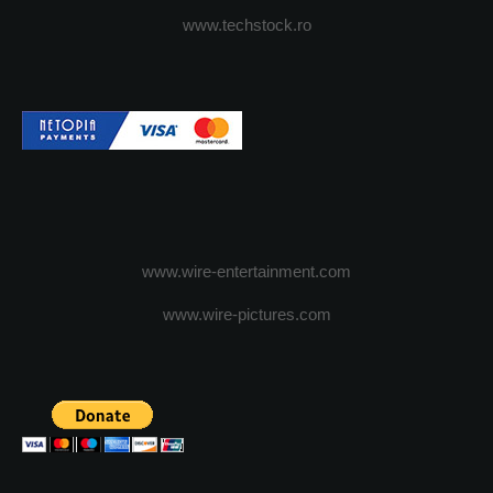
www.techstock.ro
www.wire-entertainment.com
www.wire-pictures.com