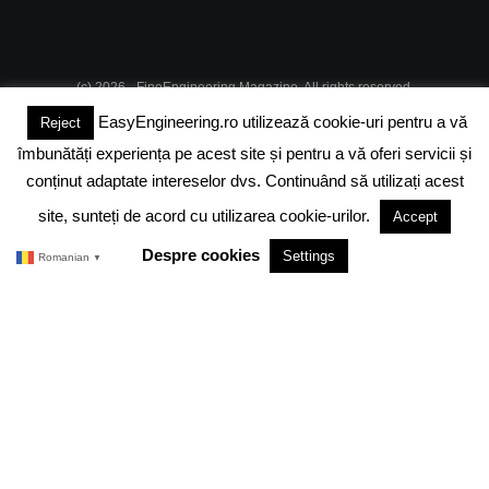
(c) 2026 - FineEngineering Magazine. All rights reserved.
EasyEngineering.ro utilizează cookie-uri pentru a vă
Reject
DESPRE NOI
ABONAMENT
ADVERTISING
JOBS
îmbunătăți experiența pe acest site și pentru a vă oferi servicii și
DESPRE COOKIES
POLITICA DE CONFIDENTIALITATE
conținut adaptate intereselor dvs. Continuând să utilizați acest
site, sunteți de acord cu utilizarea cookie-urilor.
Accept
TERMENI SI CONDITII
Despre cookies
Settings
Romanian
▼